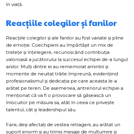
în viață.
Reacțiile colegilor și fanilor
Reacțiile colegilor și ale fanilor au fost variate și pline
de emoție. Coechipierii au împărtășit un mix de
tristețe și înțelegere, recunoscând contribuția
valoroasă a jucătorului la succesul echipei de-a lungul
anilor. Mulți dintre ei au rememorat amintiri și
momente de neuitat trăite împreună, evidențiind
profesionalismul și dedicația pe care aceasta le-a
arătat pe teren. De asemenea, antrenorul echipei a
menționat că va fi o provocare să găsească un
înlocuitor pe măsura sa, atât în ceea ce privește
talentul, cât și leadershipul său.
Fanii, deși afectați de vestea retragerii, au arătat un
suport enorm și au trimis mesaje de mulțumire și