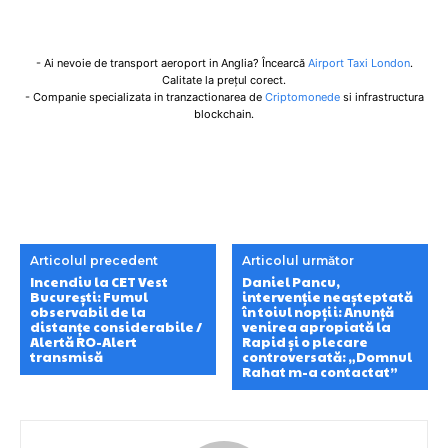
- Ai nevoie de transport aeroport in Anglia? Încearcă
Airport Taxi London
.
Calitate la prețul corect.
- Companie specializata in tranzactionarea de
Criptomonede
si infrastructura
blockchain.
Articolul precedent
Articolul următor
Incendiu la CET Vest
Daniel Pancu,
București: Fumul
intervenție neașteptată
observabil de la
în toiul nopții: Anunță
distanțe considerabile /
venirea apropiată la
Alertă RO-Alert
Rapid și o plecare
transmisă
controversată: „Domnul
Rahat m-a contactat”