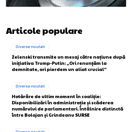
Articole populare
Diverse noutati
Zelenski transmite un mesaj către națiune după
inițiativa Trump-Putin: „Ori renunțăm la
demnitate, ori pierdem un aliat crucial”
Diverse noutati
Hotărâre de ultim moment în coaliție:
Disponibilizări în administrație și scăderea
numărului de parlamentari. Întâlnire distinctă
între Bolojan și Grindeanu SURSE
Diverse noutati