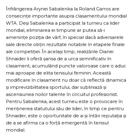
Înfrângerea Arynei Sabalenka la Roland Garros are
consecințe importante asupra clasamentului mondial
WTA. Deși Sabalenka a participat la turneu ca lider
mondial, eliminarea ei timpurie ar putea să-i
amenințe poziția de vârf, în special dacă adversarele
sale directe obțin rezultate notabile în etapele finale
ale competiției. În același timp, realizările Dianei
Shnaider îi oferă șansa de a urca semnificativ în
clasament, acumulând puncte valoroase care o aduc
mai aproape de elita tenisului feminin. Această
modificare în clasament nu doar că reflectă dinamica
și imprevizibilitatea sportului, dar subliniază și
ascensiunea noilor talente în circuitul profesionist.
Pentru Sabalenka, acest turneu este o provocare în
menținerea statutului său de lider, în timp ce pentru
Shnaider, este o oportunitate de a-și întări reputația și
de a se afirma ca o forță emergentă în tenisul
mondial.