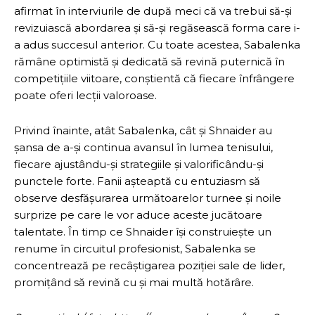
afirmat în interviurile de după meci că va trebui să-și
revizuiască abordarea și să-și regăsească forma care i-
a adus succesul anterior. Cu toate acestea, Sabalenka
rămâne optimistă și dedicată să revină puternică în
competițiile viitoare, conștientă că fiecare înfrângere
poate oferi lecții valoroase.
Privind înainte, atât Sabalenka, cât și Shnaider au
șansa de a-și continua avansul în lumea tenisului,
fiecare ajustându-și strategiile și valorificându-și
punctele forte. Fanii așteaptă cu entuziasm să
observe desfășurarea următoarelor turnee și noile
surprize pe care le vor aduce aceste jucătoare
talentate. În timp ce Shnaider își construiește un
renume în circuitul profesionist, Sabalenka se
concentrează pe recâștigarea poziției sale de lider,
promițând să revină cu și mai multă hotărâre.