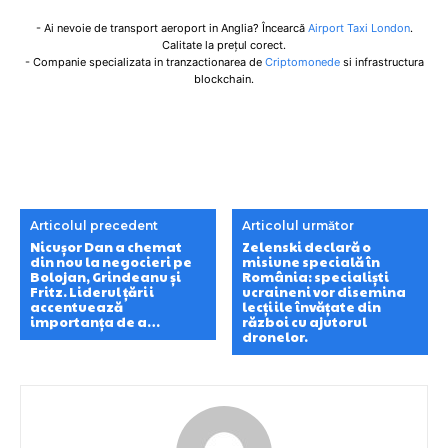
- Ai nevoie de transport aeroport in Anglia? Încearcă
Airport Taxi London
.
Calitate la prețul corect.
- Companie specializata in tranzactionarea de
Criptomonede
si infrastructura
blockchain.
Articolul precedent
Articolul următor
Nicușor Dan a chemat
Zelenski declară o
din nou la negocieri pe
misiune specială în
Bolojan, Grindeanu și
România: specialiști
Fritz. Liderul țării
ucraineni vor disemina
accentuează
lecțiile învățate din
importanța de a…
război cu ajutorul
dronelor.