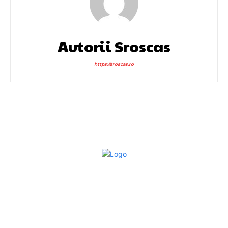
Autorii Sroscas
https://sroscas.ro
Bun venit la Sroscas.ro
Sroscas.ro un site de știri / blog de noutăți, dedicat
diseminării de informații și actualități. Acesta oferă articole,