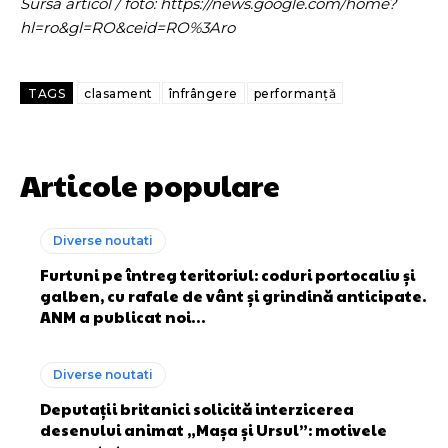
Sursa articol / foto: https://news.google.com/home?
hl=ro&gl=RO&ceid=RO%3Aro
TAGS
clasament
înfrângere
performanță
Articole populare
Diverse noutati
Furtuni pe întreg teritoriul: coduri portocaliu și
galben, cu rafale de vânt și grindină anticipate.
ANM a publicat noi…
Diverse noutati
Deputații britanici solicită interzicerea
desenului animat „Mașa și Ursul”: motivele