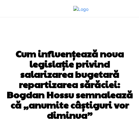
DIVERSE NOUTATI
Cum influențează noua
legislație privind
salarizarea bugetară
repartizarea sărăciei:
Bogdan Hossu semnalează
că „anumite câștiguri vor
diminua”
Facebook
Twitter
Pinterest