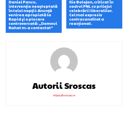
Daniel Pancu,
Ilie Bolojan, criticat în
intervenție neașteptată
cadrul PNL cu prilejul
în toiul nopții: Anunță
celebrării liberalilor.
venirea apropiată la
Cel mai expresiv
Rapid și o plecare
contracanditat a
controversată: „Domnul
reacționat.
Rahat m-a contactat”
Autorii Sroscas
https://sroscas.ro