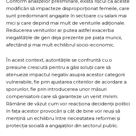
Conform analizelor preliminare, există riscul ca aceste
modificări să impacteze disproporționat femeile, care
sunt predominant angajate în sectoare cu salarii mai
mici și care depind mai mult de veniturile adiționale.
Reducerea veniturilor ar putea astfel exacerba
inegalitățile de gen deja prezente pe piața muncii,
afectând și mai mult echilibrul socio-economic.
În acest context, autoritățile se confruntă cu o
presiune crescută pentru a găsi soluții care să
atenueze impactul negativ asupra acestor categorii
vulnerabile, fie prin ajustarea criteriilor de acordare a
sporurilor, fie prin introducerea unor măsuri
compensatorii care să garanteze un venit minim.
Rămâne de văzut cum vor reacționa decidenții politici
în fața acestor provocări și cât de bine vor reuși să
mențină un echilibru între necesitatea reformei și
protecția socială a angajaților din sectorul public.