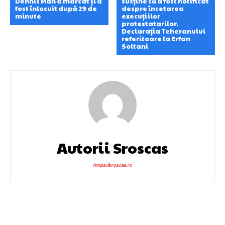
Dennis Man a marcat și a
susține că a fost notificat
fost înlocuit după 29 de
despre încetarea
minute
execuțiilor
protestatarilor.
Declarația Teheranului
referitoare la Erfan
Soltani
Autorii Sroscas
https://sroscas.ro