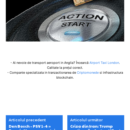
- Ai nevoie de transport aeroport in Anglia? Încearcă
Airport Taxi London
.
Calitate la prețul corect.
- Companie specializata in tranzactionarea de
Criptomonede
si infrastructura
blockchain.
Articolul precedent
Articolul următor
Den Bosch – PSV 1-4 »
Criza din Iran: Trump