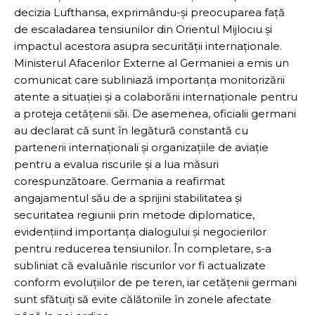
decizia Lufthansa, exprimându-și preocuparea față
de escaladarea tensiunilor din Orientul Mijlociu și
impactul acestora asupra securității internaționale.
Ministerul Afacerilor Externe al Germaniei a emis un
comunicat care subliniază importanța monitorizării
atente a situației și a colaborării internaționale pentru
a proteja cetățenii săi. De asemenea, oficialii germani
au declarat că sunt în legătură constantă cu
partenerii internaționali și organizațiile de aviație
pentru a evalua riscurile și a lua măsuri
corespunzătoare. Germania a reafirmat
angajamentul său de a sprijini stabilitatea și
securitatea regiunii prin metode diplomatice,
evidențiind importanța dialogului și negocierilor
pentru reducerea tensiunilor. În completare, s-a
subliniat că evaluările riscurilor vor fi actualizate
conform evoluțiilor de pe teren, iar cetățenii germani
sunt sfătuiți să evite călătoriile în zonele afectate