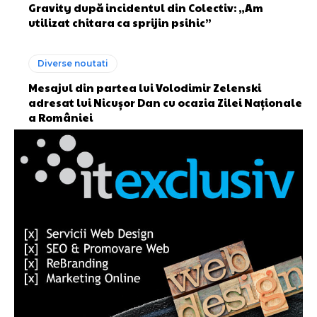
Gravity după incidentul din Colectiv: „Am
utilizat chitara ca sprijin psihic”
Diverse noutati
Mesajul din partea lui Volodimir Zelenski
adresat lui Nicușor Dan cu ocazia Zilei Naționale
a României