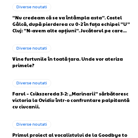
Diverse noutati
”Nu credeam că se va întâmpla asta”. Costel
Gâlcă, după pierderea cu 0-2 în fața echipei ”U”
Cluj: ”N-avem alte opțiuni”. Jucătorul pe care...
Diverse noutati
Vine furtunile în toată țara. Unde vor ateriza
primele?
Diverse noutati
Farul – Csikszereda 3-2: „Marinarii” sărbătoresc
victoria la Ovidiu într-o confruntare palpitantă
cu ciucanii.
Diverse noutati
Primul proiect al vocalistului de la Goodbye to