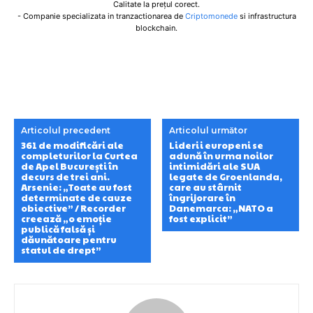
Calitate la prețul corect.
- Companie specializata in tranzactionarea de
Criptomonede
si infrastructura
blockchain.
Articolul precedent
Articolul următor
361 de modificări ale
Liderii europeni se
completurilor la Curtea
adună în urma noilor
de Apel București în
intimidări ale SUA
decurs de trei ani.
legate de Groenlanda,
Arsenie: „Toate au fost
care au stârnit
determinate de cauze
îngrijorare în
obiective” / Recorder
Danemarca: „NATO a
creează „o emoție
fost explicit”
publică falsă și
dăunătoare pentru
statul de drept”