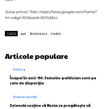
Sursa articol / foto: https://news.google.com/home?
hl=ro&gl=RO&ceid=RO%3Aro
TAGS
apă
Bobotează
tradiții
Articole populare
Politica
Înapoi în anii ’90. Femeile-politician sunt pe
cale de dispariție
Diverse noutati
Zelenski susține că Rusia se pregătește să