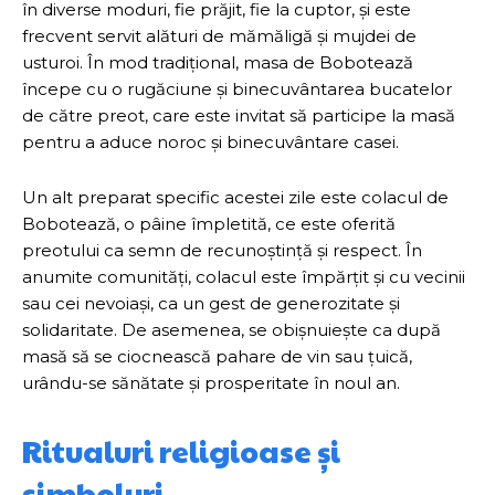
în diverse moduri, fie prăjit, fie la cuptor, și este
frecvent servit alături de mămăligă și mujdei de
usturoi. În mod tradițional, masa de Bobotează
începe cu o rugăciune și binecuvântarea bucatelor
de către preot, care este invitat să participe la masă
pentru a aduce noroc și binecuvântare casei.
Un alt preparat specific acestei zile este colacul de
Bobotează, o pâine împletită, ce este oferită
preotului ca semn de recunoștință și respect. În
anumite comunități, colacul este împărțit și cu vecinii
sau cei nevoiași, ca un gest de generozitate și
solidaritate. De asemenea, se obișnuiește ca după
masă să se ciocnească pahare de vin sau țuică,
urându-se sănătate și prosperitate în noul an.
Ritualuri religioase și
simboluri