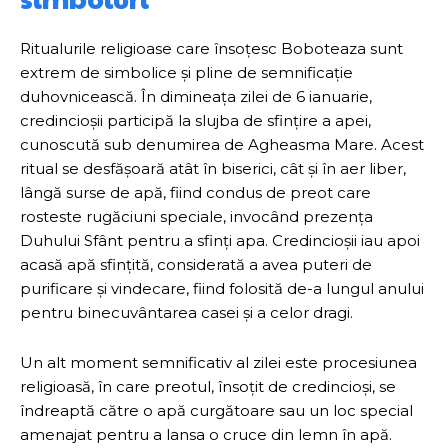
Ritualurile religioase care însoțesc Boboteaza sunt
extrem de simbolice și pline de semnificație
duhovnicească. În dimineața zilei de 6 ianuarie,
credincioșii participă la slujba de sfințire a apei,
cunoscută sub denumirea de Agheasma Mare. Acest
ritual se desfășoară atât în biserici, cât și în aer liber,
lângă surse de apă, fiind condus de preot care
rosteste rugăciuni speciale, invocând prezența
Duhului Sfânt pentru a sfinți apa. Credincioșii iau apoi
acasă apă sfințită, considerată a avea puteri de
purificare și vindecare, fiind folosită de-a lungul anului
pentru binecuvântarea casei și a celor dragi.
Un alt moment semnificativ al zilei este procesiunea
religioasă, în care preotul, însoțit de credincioși, se
îndreaptă către o apă curgătoare sau un loc special
amenajat pentru a lansa o cruce din lemn în apă.