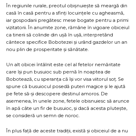
În regiunile rurale, preotul obișnuiește să meargă din
casă în casă pentru a sfinți locuințele cu agheasmă,
iar gospodarii pregătesc mese bogate pentru a primi
vizitatorii. În anumite zone, rămâne în vigoare obiceiul
ca tinerii să colinde din ușă în ușă, interpretând
cântece specifice Bobotezei și urând gazdelor un an
nou plin de prosperitate și sănătate.
Un alt obicei întâlnit este cel al fetelor nemăritate
care își pun busuioc sub pernă în noaptea de
Bobotează, cu speranța că își vor visa viitorul soț. Se
spune că busuiocul posedă puteri magice și le ajută
pe fete să-și descopere destinul amoros. De
asemenea, în unele zone, fetele obisnuiesc să arunce
în apă câte un fir de busuioc, și dacă acesta plutește,
se consideră un semn de noroc.
În plus față de aceste tradiții, există și obiceiul de a nu