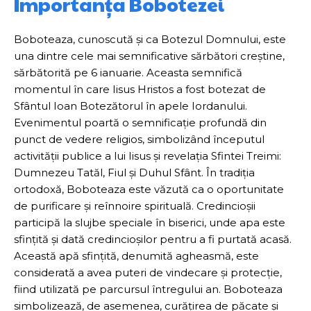
Importanța Bobotezei
Boboteaza, cunoscută și ca Botezul Domnului, este
una dintre cele mai semnificative sărbători creștine,
sărbătorită pe 6 ianuarie. Aceasta semnifică
momentul în care Iisus Hristos a fost botezat de
Sfântul Ioan Botezătorul în apele Iordanului.
Evenimentul poartă o semnificație profundă din
punct de vedere religios, simbolizând începutul
activității publice a lui Iisus și revelația Sfintei Treimi:
Dumnezeu Tatăl, Fiul și Duhul Sfânt. În tradiția
ortodoxă, Boboteaza este văzută ca o oportunitate
de purificare și reînnoire spirituală. Credincioșii
participă la slujbe speciale în biserici, unde apa este
sfințită și dată credincioșilor pentru a fi purtată acasă.
Această apă sfințită, denumită agheasmă, este
considerată a avea puteri de vindecare și protecție,
fiind utilizată pe parcursul întregului an. Boboteaza
simbolizează, de asemenea, curățirea de păcate și