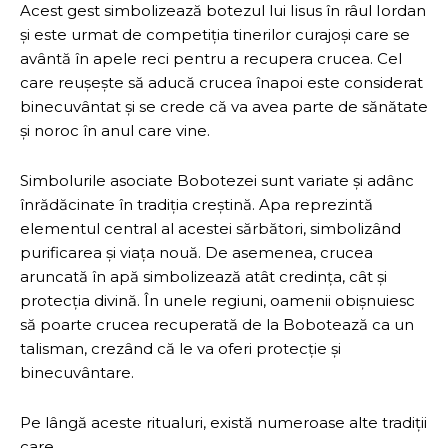
Acest gest simbolizează botezul lui Iisus în râul Iordan
și este urmat de competiția tinerilor curajoși care se
avântă în apele reci pentru a recupera crucea. Cel
care reușește să aducă crucea înapoi este considerat
binecuvântat și se crede că va avea parte de sănătate
și noroc în anul care vine.
Simbolurile asociate Bobotezei sunt variate și adânc
înrădăcinate în tradiția creștină. Apa reprezintă
elementul central al acestei sărbători, simbolizând
purificarea și viața nouă. De asemenea, crucea
aruncată în apă simbolizează atât credința, cât și
protecția divină. În unele regiuni, oamenii obișnuiesc
să poarte crucea recuperată de la Bobotează ca un
talisman, crezând că le va oferi protecție și
binecuvântare.
Pe lângă aceste ritualuri, există numeroase alte tradiții
care…