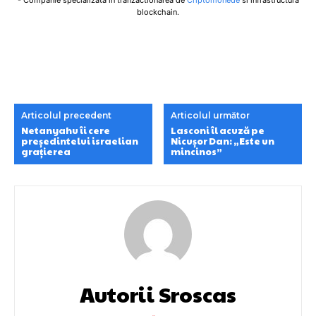
blockchain.
Articolul precedent
Articolul următor
Netanyahu îi cere
Lasconi îl acuză pe
președintelui israelian
Nicușor Dan: „Este un
grațierea
mincinos”
Autorii Sroscas