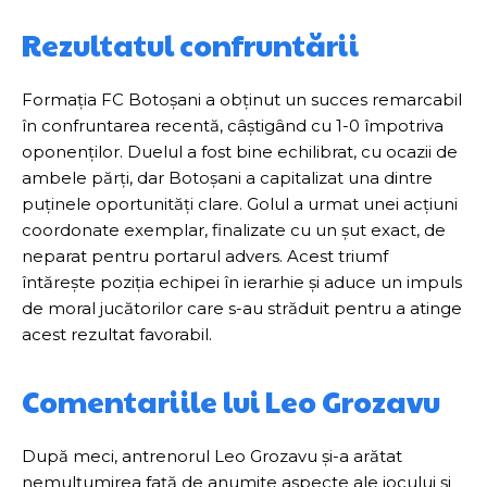
Rezultatul confruntării
Formația FC Botoșani a obținut un succes remarcabil
în confruntarea recentă, câștigând cu 1-0 împotriva
oponenților. Duelul a fost bine echilibrat, cu ocazii de
ambele părți, dar Botoșani a capitalizat una dintre
puținele oportunități clare. Golul a urmat unei acțiuni
coordonate exemplar, finalizate cu un șut exact, de
neparat pentru portarul advers. Acest triumf
întărește poziția echipei în ierarhie și aduce un impuls
de moral jucătorilor care s-au străduit pentru a atinge
acest rezultat favorabil.
Comentariile lui Leo Grozavu
După meci, antrenorul Leo Grozavu și-a arătat
nemulțumirea față de anumite aspecte ale jocului și