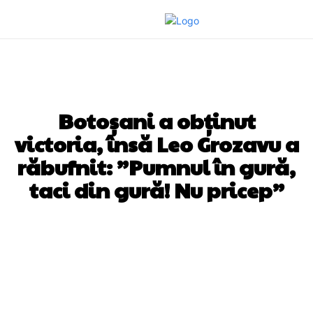
DIVERSE NOUTATI
Botoșani a obținut
victoria, însă Leo Grozavu a
răbufnit: ”Pumnul în gură,
taci din gură! Nu pricep”
Facebook
Twitter
Pinterest