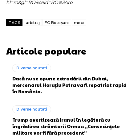
hl=ro&gl=RO&ceid=RO%3Aro
TAGS
arbitraj
FC Botoșani
meci
Articole populare
Diverse noutati
Dacă nu se opune extradării din Dubai,
mercenarul Horațiu Potra va fi repatriat rapid
în România.
Diverse noutati
Trump avertizează Iranul în legătură cu
îngrădirea strâmtorii Ormuz: „Consecințele
militare vor fi fără precedent”