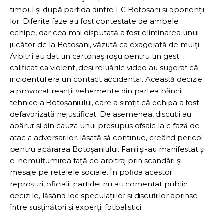
timpul și după partida dintre FC Botoșani și oponenții
lor. Diferite faze au fost contestate de ambele
echipe, dar cea mai disputată a fost eliminarea unui
jucător de la Botoșani, văzută ca exagerată de mulți.
Arbitrii au dat un cartonaș roșu pentru un gest
calificat ca violent, deși reluările video au sugerat că
incidentul era un contact accidental. Această decizie
a provocat reacții vehemente din partea băncii
tehnice a Botoșaniului, care a simțit că echipa a fost
defavorizată nejustificat. De asemenea, discuții au
apărut și din cauza unui presupus ofsaid la o fază de
atac a adversarilor, lăsată să continue, creând pericol
pentru apărarea Botoșaniului. Fanii și-au manifestat și
ei nemulțumirea față de arbitraj prin scandări și
mesaje pe rețelele sociale. În pofida acestor
reproșuri, oficialii partidei nu au comentat public
deciziile, lăsând loc speculațiilor și discuțiilor aprinse
între susținători și experții fotbalistici.