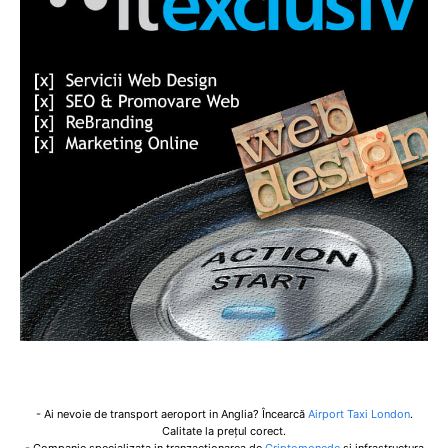
- Ai nevoie de transport aeroport in Anglia? Încearcă
Airport Taxi London
.
Calitate la prețul corect.
- Companie specializata in tranzactionarea de
Criptomonede
si infrastructura