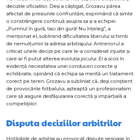
deciziile oficialilor. Deși a câștigat, Grozavu părea
afectat de presiunile confruntării, exprimând că simte
o constrângere continuă asupra sa și a echipei.
„Pumnul în gură, taci din gură! Nu înțeleg”, a
menționat el, subliniind dificultatea liberului schimb
de nemulțumiri la adresa arbitrajului. Antrenorul a
criticat unele decizii pe care le-a considerat injuste și
care ar fi putut alterea evoluția jocului. El a scos în
evidență necesitatea unei conduceri corecte și
echilibrate, opinând că echipa sa merită un tratament
corect pe teren. Grozavu a subliniat că, deși conștient
de provocările fotbalului, așteaptă un profesionalism
care să asigure desfășurarea corectă și imparțială a
competițiilor.
Disputa deciziilor arbitrilor
Hotărârile de arbitraj au provocat dispute serioase în