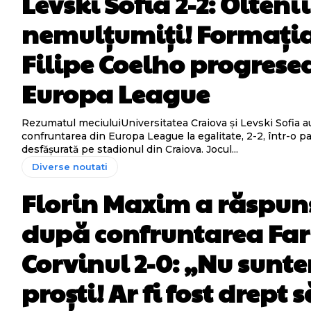
Levski Sofia 2-2: Oltenii
nemulțumiți! Formația
Filipe Coelho progrese
Europa League
Rezumatul meciuluiUniversitatea Craiova și Levski Sofia a
confruntarea din Europa League la egalitate, 2-2, într-o p
desfășurată pe stadionul din Craiova. Jocul...
Diverse noutati
Florin Maxim a răspun
după confruntarea Far
Corvinul 2-0: „Nu sunt
proști! Ar fi fost drept s