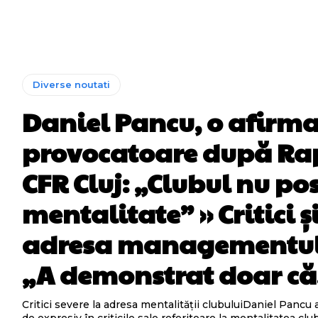
Diverse noutati
Daniel Pancu, o afirma
provocatoare după Ra
CFR Cluj: „Clubul nu p
mentalitate” » Critici și
adresa managementul
„A demonstrat doar că.
Critici severe la adresa mentalității clubuluiDaniel Pancu 