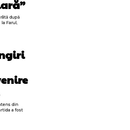
clară”
ărâtă după
la Farul,
ngiri
venire
…
ntens din
tida a fost