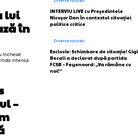
Diverse noutati
 lui
INTERVIU LIVE cu Președintele
Nicușor Dan în contextul situației
ază în
politice critice
Diverse noutati
Exclusiv: Schimbare de situație! Gigi
u încheiat
Becali a declarat după partida
artidă intensă
FCSB – Feyenoord: „Va rămâne cu
noi!”
s
ul –
em
ă