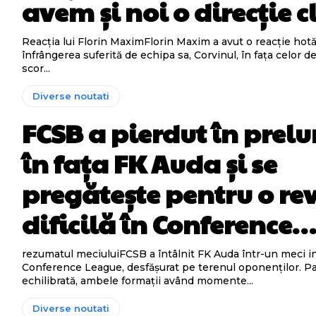
avem și noi o direcție 
Reacția lui Florin MaximFlorin Maxim a avut o reacție hot
înfrângerea suferită de echipa sa, Corvinul, în fața celor de 
scor...
Diverse noutati
FCSB a pierdut în prelu
în fața FK Auda și se
pregătește pentru o re
dificilă în Conference
rezumatul meciuluiFCSB a întâlnit FK Auda într-un meci i
Conference League, desfășurat pe terenul oponenților. Par
echilibrată, ambele formații având momente...
Diverse noutati