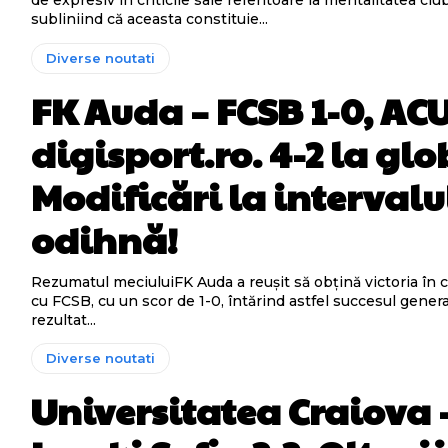
de expresiv în criticile sale referitoare la mentalitatea clu
subliniind că aceasta constituie...
Diverse noutati
FK Auda – FCSB 1-0, AC
digisport.ro. 4-2 la glo
Modificări la intervalu
odihnă!
Rezumatul meciuluiFK Auda a reușit să obțină victoria în 
cu FCSB, cu un scor de 1-0, întărind astfel succesul gener
rezultat...
Diverse noutati
Universitatea Craiova 