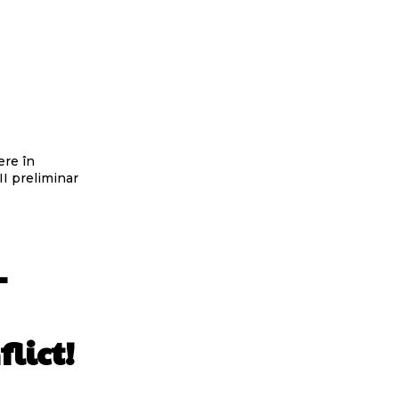
ere în
II preliminar
–
lict!