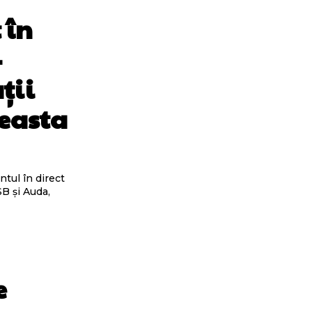
 în
–
ții
easta
ntul în direct
SB și Auda,
e