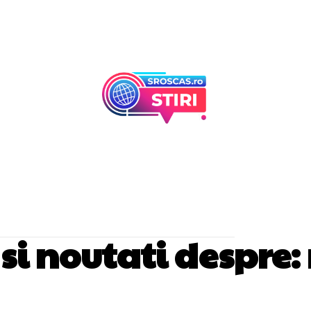
Afaceri Si Industr
Home & Deco
i si noutati despre: