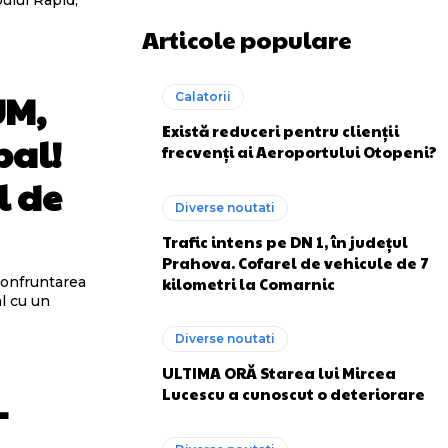
bului Rapid,
Articole populare
UM,
Calatorii
Există reduceri pentru clienții
bal!
frecvenți ai Aeroportului Otopeni?
l de
Diverse noutati
Trafic intens pe DN 1, în județul
Prahova. Cofarel de vehicule de 7
kilometri la Comarnic
confruntarea
al cu un
Diverse noutati
ULTIMA ORĂ Starea lui Mircea
Lucescu a cunoscut o deteriorare
–