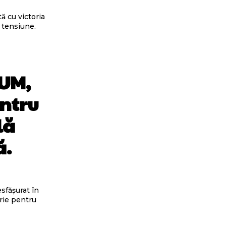
ă cu victoria
e tensiune.
CUM,
entru
lă
ă.
sfășurat în
orie pentru