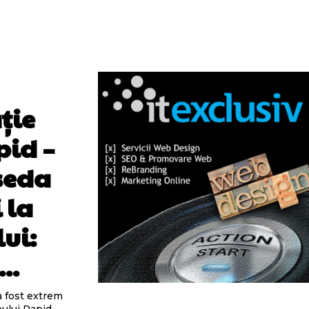
ție
pid –
oseda
 la
ui:
..
a fost extrem