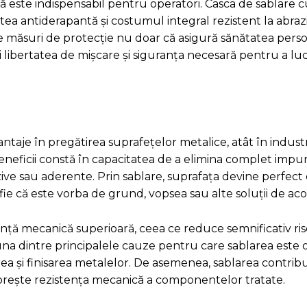
este indispensabil pentru operatori. Casca de sablare cu
tea antiderapantă și costumul integral rezistent la abra
e măsuri de protecție nu doar că asigură sănătatea perso
i libertatea de mișcare și siguranța necesară pentru a lucr
taje în pregătirea suprafețelor metalice, atât în industrie
neficii constă în capacitatea de a elimina complet impuri
ive sau aderente. Prin sablare, suprafața devine perfect 
fie că este vorba de grund, vopsea sau alte soluții de aco
ță mecanică superioară, ceea ce reduce semnificativ riscu
 una dintre principalele cauze pentru care sablarea este 
rea și finisarea metalelor. De asemenea, sablarea contribu
porește rezistența mecanică a componentelor tratate.