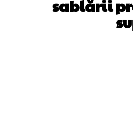
sablării p
su
ACȚIUNE