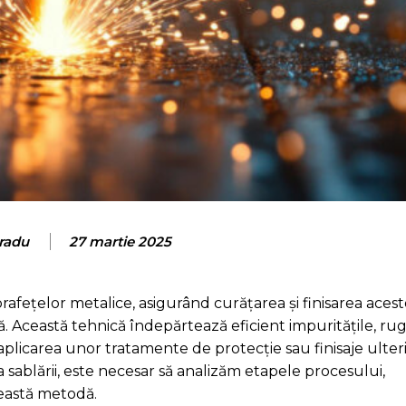
radu
27 martie 2025
afețelor metalice, asigurând curățarea și finisarea acest
. Această tehnică îndepărtează eficient impuritățile, rug
aplicarea unor tratamente de protecție sau finisaje ulter
sablării, este necesar să analizăm etapele procesului,
ceastă metodă.