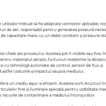
tilizate trebuie să fie adaptate cerințelor aplicației, rez
rul de aer, responsabil pentru generarea presiunii nece
 de capacitate mare, cu un debit constant și presiune sta
te-cheie ale procesului. Acestea pot fi mobile sau fixe, î
entru materialul abraziv, furtunuri rezistente la abraziu
te cu tehnologii automate de control, senzori de flux și
astfel costurile și impactul asupra mediului.
 oferă un mediu sigur și eficient. Acestea sunt structuri î
iculelor fine și iluminare specială pentru vizibilitate ma
mp riscurile de contaminare a mediului înconjurător.