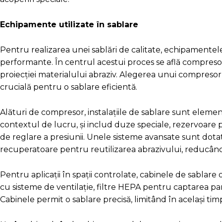
Echipamente utilizate în sablare
Pentru realizarea unei sablări de calitate, echipamentele u
performante. În centrul acestui proces se află compreso
proiecției materialului abraziv. Alegerea unui compresor
crucială pentru o sablare eficientă.
Alături de compresor, instalațiile de sablare sunt elemen
contextul de lucru, și includ duze speciale, rezervoare p
de reglare a presiunii. Unele sisteme avansate sunt dota
recuperatoare pentru reutilizarea abrazivului, reducând 
Pentru aplicații în spații controlate, cabinele de sablare
cu sisteme de ventilație, filtre HEPA pentru captarea part
Cabinele permit o sablare precisă, limitând în același ti