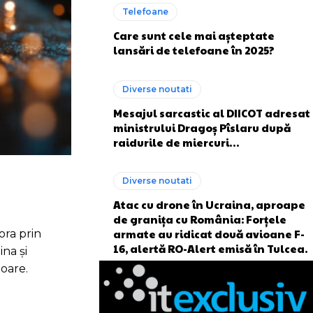
Telefoane
Care sunt cele mai așteptate
lansări de telefoane în 2025?
Diverse noutati
Mesajul sarcastic al DIICOT adresat
ministrului Dragoș Pîslaru după
raidurile de miercuri…
Diverse noutati
Atac cu drone în Ucraina, aproape
de granița cu România: Forțele
armate au ridicat două avioane F-
ora prin
16, alertă RO-Alert emisă în Tulcea.
ina și
ioare.