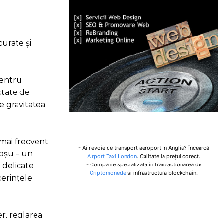
curate și
pentru
ctate de
e gravitatea
 mai frecvent
- Ai nevoie de transport aeroport in Anglia? Încearcă
roșu – un
Airport Taxi London
. Calitate la prețul corect.
- Companie specializata in tranzactionarea de
 delicate
Criptomonede
si infrastructura blockchain.
cerințele
r, reglarea