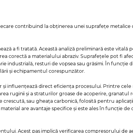
iecare contribuind la obținerea unei suprafețe metalice 
ază a fi tratată. Această analiză preliminară este vitală 
ea corectă a materialului abraziv. Suprafețele pot fi afe
 industrială, resturi de vopsea sau grăsimi. În funcție d
ablării și echipamentul corespunzător.
 și influențează direct eficiența procesului. Printre cele
rea ruginii și a straturilor groase de acoperire, granatul 
 crescută, sau gheața carbonică, folosită pentru aplicații
aterial are avantaje specifice și este ales în funcție de 
tului. Acest pas implică verificarea compresorului de ae