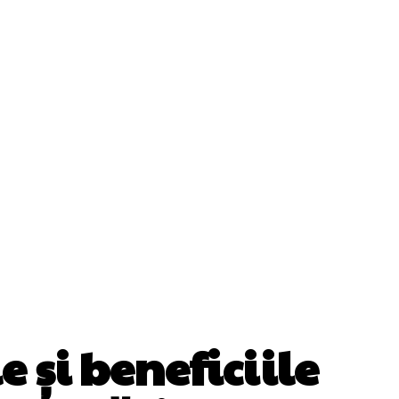
Cultura Si Entertainment
Diverse Noutati
ănătate / Hobby
Tech
 și beneficiile