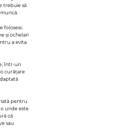
e trebuie să
e muncă.
Se folosesc
e și ochelari
ntru a evita
e, într-un
 o curățare
 adaptată
riată pentru
olo unde este
ură că
ive sau