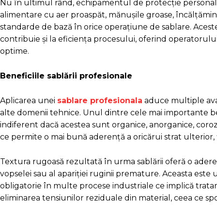
Nu în ultimul rând, echipamentul de protecție personală 
alimentare cu aer proaspăt, mănușile groase, încălțămin
standarde de bază în orice operațiune de sablare. Acest
contribuie și la eficiența procesului, oferind operatorulu
optime.
Beneficiile sablării profesionale
Aplicarea unei
sablare profesionala
aduce multiple avan
alte domenii tehnice. Unul dintre cele mai importante be
indiferent dacă acestea sunt organice, anorganice, coroz
ce permite o mai bună aderență a oricărui strat ulterior, 
Textura rugoasă rezultată în urma sablării oferă o aderen
vopselei sau al apariției ruginii premature. Aceasta este
obligatorie în multe procese industriale ce implică trata
eliminarea tensiunilor reziduale din material, ceea ce s