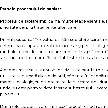
Etapele procesului de sablare
Procesul de sablare implică mai multe etape esențiale, f
pregătite pentru tratamente ulterioare.
Primul pas constă în evaluarea stării suprafeței care urme
determinarea tipului de sablare necesar și pentru aleger
multiple forme de contaminare, cum ar fi rugină, murdărie
și natura acestor impurități, se stabilește intensitatea s
Alegerea materialului abraziv potrivit este pasul următor
utilizate se numără alicele de oțel, eficiente în îndepărta
material ecologic, cu putere mare de curățare și duritate
unde nu este permisă deteriorarea substratului. Fiecare m
proiectului.
După selecția abrazivului, urmează pregătirea echipamen