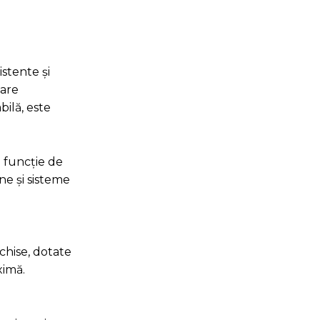
istente și
sare
bilă, este
n funcție de
ne și sisteme
nchise, dotate
ximă.