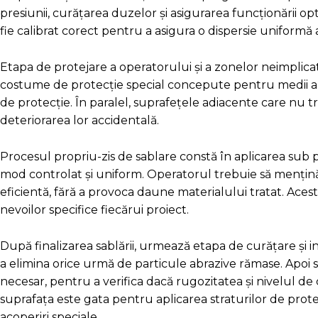
presiunii, curățarea duzelor și asigurarea funcționării 
fie calibrat corect pentru a asigura o dispersie uniformă
Etapa de protejare a operatorului și a zonelor neimplicat
costume de protecție special concepute pentru medii abraz
de protecție. În paralel, suprafețele adiacente care nu t
deteriorarea lor accidentală.
Procesul propriu-zis de sablare constă în aplicarea sub 
mod controlat și uniform. Operatorul trebuie să mențină
eficientă, fără a provoca daune materialului tratat. Acest 
nevoilor specifice fiecărui proiect.
După finalizarea sablării, urmează etapa de curățare și 
a elimina orice urmă de particule abrazive rămase. Apoi se
necesar, pentru a verifica dacă rugozitatea și nivelul d
suprafața este gata pentru aplicarea straturilor de prote
acoperiri speciale.