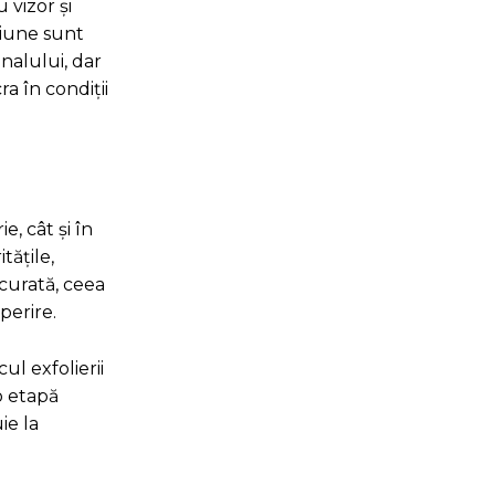
 vizor și
ziune sunt
nalului, dar
a în condiții
, cât și în
tățile,
curată, ceea
perire.
l exfolierii
o etapă
ie la