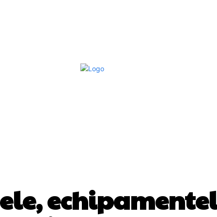
Afaceri Si Industrii
Home & Deco
S
AFACERI SI INDUSTRII
ele, echipamentele