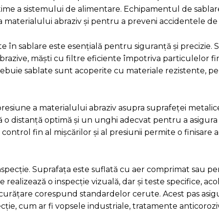
optime a sistemului de alimentare. Echipamentul de sablar
 a materialului abraziv și pentru a preveni accidentele d
e în sablare este esențială pentru siguranță și precizie. 
ive, măști cu filtre eficiente împotriva particulelor fin
rebuie sablate sunt acoperite cu materiale rezistente, pe
presiune a materialului abraziv asupra suprafeței metalic
 o distanță optimă și un unghi adecvat pentru a asigura
control fin al mișcărilor și al presiunii permite o finisare
inspecție. Suprafața este suflată cu aer comprimat sau pe
 realizează o inspecție vizuală, dar și teste specifice, ac
e curățare corespund standardelor cerute. Acest pas asig
cție, cum ar fi vopsele industriale, tratamente anticoroz