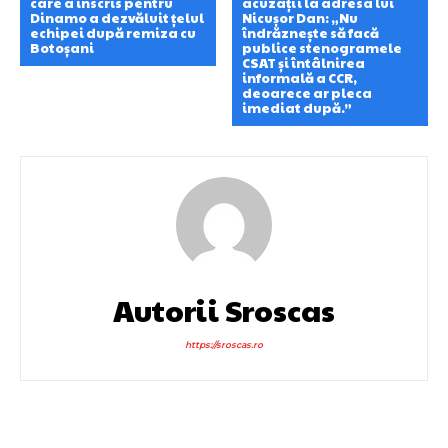
care a înscris pentru
acuzații la adresa lui
Dinamo a dezvăluit țelul
Nicușor Dan: „Nu
echipei după remiza cu
îndrăznește să facă
Botoșani
publice stenogramele
CSAT și întâlnirea
informală a CCR,
deoarece ar pleca
imediat după.”
Autorii Sroscas
https://sroscas.ro