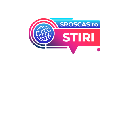
Bun venit la Sroscas.ro
Sroscas.ro un site de știri / blog de noutăți, dedicat
diseminării de informații și actualități. Acesta oferă articole,
reportaje și analize pe teme diverse, de la evenimente
curente la subiecte specifice de interes. Este un spațiu
digital pentru informare și educație. Contactati-ne oricand
la adresa: contact@sroscas.ro