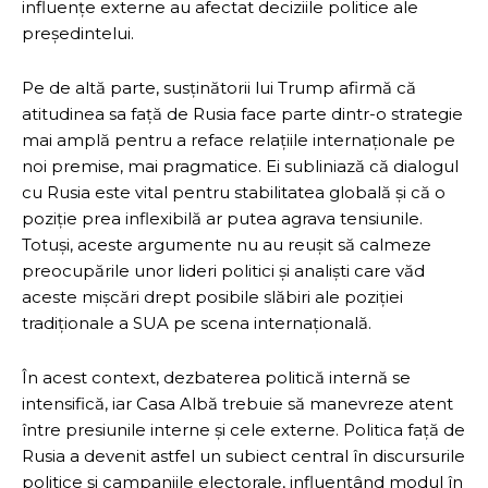
influențe externe au afectat deciziile politice ale
președintelui.
Pe de altă parte, susținătorii lui Trump afirmă că
atitudinea sa față de Rusia face parte dintr-o strategie
mai amplă pentru a reface relațiile internaționale pe
noi premise, mai pragmatice. Ei subliniază că dialogul
cu Rusia este vital pentru stabilitatea globală și că o
poziție prea inflexibilă ar putea agrava tensiunile.
Totuși, aceste argumente nu au reușit să calmeze
preocupările unor lideri politici și analiști care văd
aceste mișcări drept posibile slăbiri ale poziției
tradiționale a SUA pe scena internațională.
În acest context, dezbaterea politică internă se
intensifică, iar Casa Albă trebuie să manevreze atent
între presiunile interne și cele externe. Politica față de
Rusia a devenit astfel un subiect central în discursurile
politice și campaniile electorale, influențând modul în