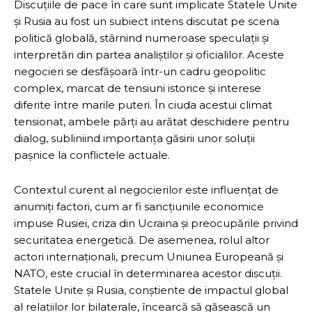
Discuțiile de pace în care sunt implicate Statele Unite
și Rusia au fost un subiect intens discutat pe scena
politică globală, stârnind numeroase speculații și
interpretări din partea analiștilor și oficialilor. Aceste
negocieri se desfășoară într-un cadru geopolitic
complex, marcat de tensiuni istorice și interese
diferite între marile puteri. În ciuda acestui climat
tensionat, ambele părți au arătat deschidere pentru
dialog, subliniind importanța găsirii unor soluții
pașnice la conflictele actuale.
Contextul curent al negocierilor este influențat de
anumiți factori, cum ar fi sancțiunile economice
impuse Rusiei, criza din Ucraina și preocupările privind
securitatea energetică. De asemenea, rolul altor
actori internaționali, precum Uniunea Europeană și
NATO, este crucial în determinarea acestor discuții.
Statele Unite și Rusia, conștiente de impactul global
al relațiilor lor bilaterale, încearcă să găsească un