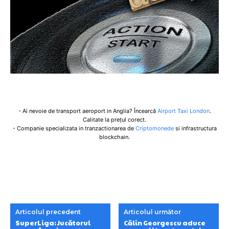
- Ai nevoie de transport aeroport in Anglia? Încearcă
Airport Taxi London
.
Calitate la prețul corect.
- Companie specializata in tranzactionarea de
Criptomonede
si infrastructura
blockchain.
Articolul precedent
Articolul următor
SuperLiga: Jucătorul
Călin Georgescu aduce