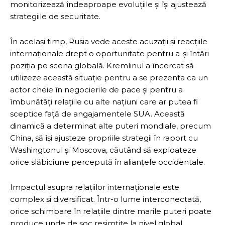
monitorizează îndeaproape evoluțiile și își ajustează
strategiile de securitate.
În același timp, Rusia vede aceste acuzații și reacțiile
internaționale drept o oportunitate pentru a-și întări
poziția pe scena globală. Kremlinul a încercat să
utilizeze această situație pentru a se prezenta ca un
actor cheie în negocierile de pace și pentru a
îmbunătăți relațiile cu alte națiuni care ar putea fi
sceptice față de angajamentele SUA. Această
dinamică a determinat alte puteri mondiale, precum
China, să își ajusteze propriile strategii în raport cu
Washingtonul și Moscova, căutând să exploateze
orice slăbiciune percepută în alianțele occidentale.
Impactul asupra relațiilor internaționale este
complex și diversificat. Într-o lume interconectată,
orice schimbare în relațiile dintre marile puteri poate
produce unde de șoc resimțite la nivel global.