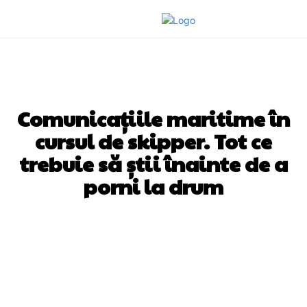
CALATORII
TIMP LIBER
Comunicațiile maritime în
cursul de skipper. Tot ce
trebuie să știi înainte de a
porni la drum
Facebook
Twitter
Pinterest