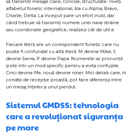
să transmiți mesaje clare, concise, structurate. Înveți
alfabetul fonetic internațional, ăla cu Alpha, Bravo,
Charlie, Delta. La început pare un efort inutil, dar
când trebuie să transmiți numele unei nave străine
sau coordonate geografice, realizezi cât de util e.
Fiecare literă are un corespondent fonetic care nu
poate fi confundat cu altă literă. M devine Mike, S
devine Sierra, P devine Papa. Numerele se pronunță
și ele într-un mod specific pentru a evita confuziile.
Cinci devine fife, nouă devine niner. Mici detalii care, în
condiții de recepție proastă, pot face diferența între
un mesaj înțeles și unul pierdut.
Sistemul GMDSS: tehnologia
care a revoluționat siguranța
pe mare