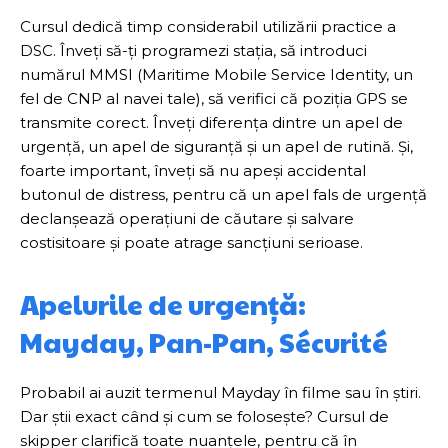
Cursul dedică timp considerabil utilizării practice a
DSC. Înveți să-ți programezi stația, să introduci
numărul MMSI (Maritime Mobile Service Identity, un
fel de CNP al navei tale), să verifici că poziția GPS se
transmite corect. Înveți diferența dintre un apel de
urgență, un apel de siguranță și un apel de rutină. Și,
foarte important, înveți să nu apeși accidental
butonul de distress, pentru că un apel fals de urgență
declanșează operațiuni de căutare și salvare
costisitoare și poate atrage sancțiuni serioase.
Apelurile de urgență:
Mayday, Pan-Pan, Sécurité
Probabil ai auzit termenul Mayday în filme sau în știri.
Dar știi exact când și cum se folosește? Cursul de
skipper clarifică toate nuanțele, pentru că în