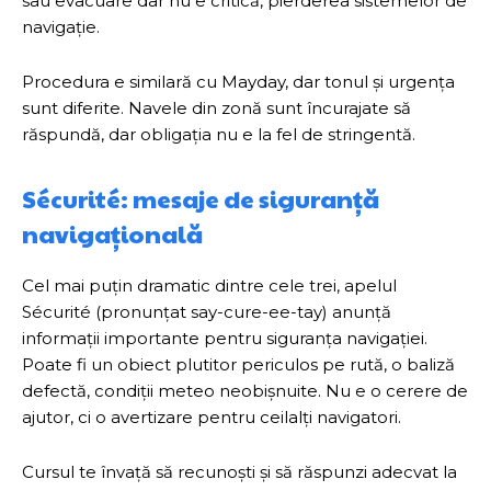
sau evacuare dar nu e critică, pierderea sistemelor de
navigație.
Procedura e similară cu Mayday, dar tonul și urgența
sunt diferite. Navele din zonă sunt încurajate să
răspundă, dar obligația nu e la fel de stringentă.
Sécurité: mesaje de siguranță
navigațională
Cel mai puțin dramatic dintre cele trei, apelul
Sécurité (pronunțat say-cure-ee-tay) anunță
informații importante pentru siguranța navigației.
Poate fi un obiect plutitor periculos pe rută, o baliză
defectă, condiții meteo neobișnuite. Nu e o cerere de
ajutor, ci o avertizare pentru ceilalți navigatori.
Cursul te învață să recunoști și să răspunzi adecvat la