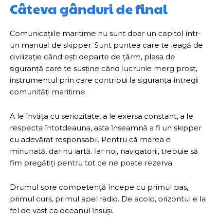
Câteva gânduri de final
Comunicațiile maritime nu sunt doar un capitol într-
un manual de skipper. Sunt puntea care te leagă de
civilizație când ești departe de țărm, plasa de
siguranță care te susține când lucrurile merg prost,
instrumentul prin care contribui la siguranța întregii
comunități maritime.
A le învăța cu seriozitate, a le exersa constant, a le
respecta întotdeauna, asta înseamnă a fi un skipper
cu adevărat responsabil. Pentru că marea e
minunată, dar nu iartă. Iar noi, navigatorii, trebuie să
fim pregătiți pentru tot ce ne poate rezerva.
Drumul spre competență începe cu primul pas,
primul curs, primul apel radio. De acolo, orizontul e la
fel de vast ca oceanul însuși.