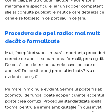
comercial, pentru cluburi nautice. Fiecare zonă
maritimă are specificul ei, iar un skipper competent
știe să consulte publicațiile nautice care detaliază ce
canale se folosesc în ce port sau în ce țară.
Procedura de apel radio: mai mult
decât o formalitate
Mulți începători subestimează importanța procedurii
corecte de apel. Li se pare prea formală, prea rigidă.
De ce să spui de trei ori numele navei pe care o
apelezi? De ce să repeți propriul indicativ? Nu e
evident cine ești?
Pe mare, nimic nu e evident. Semnalul poate fi slab,
zgomotul de fundal poate acoperi cuvinte, accentul
poate crea confuzii. Procedura standardizată există
tocmai pentru a elimina ambiguitățile. În curs înveți