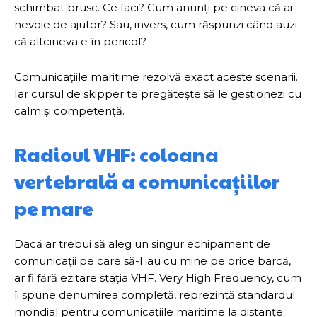
schimbat brusc. Ce faci? Cum anunți pe cineva că ai
nevoie de ajutor? Sau, invers, cum răspunzi când auzi
că altcineva e în pericol?
Comunicațiile maritime rezolvă exact aceste scenarii.
Iar cursul de skipper te pregătește să le gestionezi cu
calm și competență.
Radioul VHF: coloana
vertebrală a comunicațiilor
pe mare
Dacă ar trebui să aleg un singur echipament de
comunicații pe care să-l iau cu mine pe orice barcă,
ar fi fără ezitare stația VHF. Very High Frequency, cum
îi spune denumirea completă, reprezintă standardul
mondial pentru comunicațiile maritime la distanțe