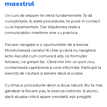
maestrul
Un curs de skipper te oferă fundamentele. Îți dă
cunoștințele, îți arată procedurile, te pune în contact
cu echipamentele. Dar stăpânirea reală a
comunicațiilor maritime vine cu practica.
Fiecare navigație e o oportunitate de a exersa.
Monitorizează canalul 16 chiar și când nu navighezi
activ. Ascultă cum comunică alții, ce formulări
folosesc, ce greșeli fac. Când intri într-un port nou,
contactează capităneria și cere informații. Participă la
exerciții de căutare și salvare dacă ai ocazia.
Cu timpul, procedurile devin a doua natură. Nu te mai
gândești la fiecare pas, le execuți instinctiv. Și atunci,
dacă situația critică apare vreodată, ești pregătit.