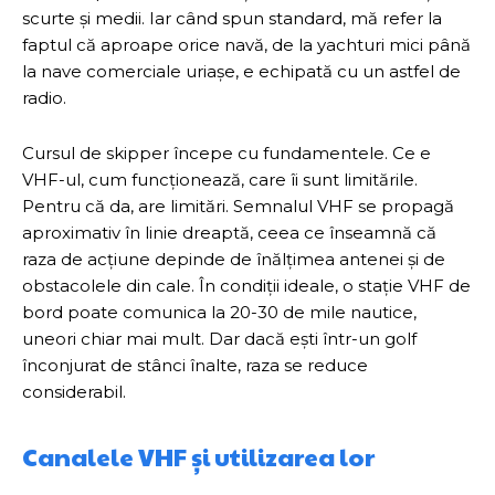
scurte și medii. Iar când spun standard, mă refer la
faptul că aproape orice navă, de la yachturi mici până
la nave comerciale uriașe, e echipată cu un astfel de
radio.
Cursul de skipper începe cu fundamentele. Ce e
VHF-ul, cum funcționează, care îi sunt limitările.
Pentru că da, are limitări. Semnalul VHF se propagă
aproximativ în linie dreaptă, ceea ce înseamnă că
raza de acțiune depinde de înălțimea antenei și de
obstacolele din cale. În condiții ideale, o stație VHF de
bord poate comunica la 20-30 de mile nautice,
uneori chiar mai mult. Dar dacă ești într-un golf
înconjurat de stânci înalte, raza se reduce
considerabil.
Canalele VHF și utilizarea lor