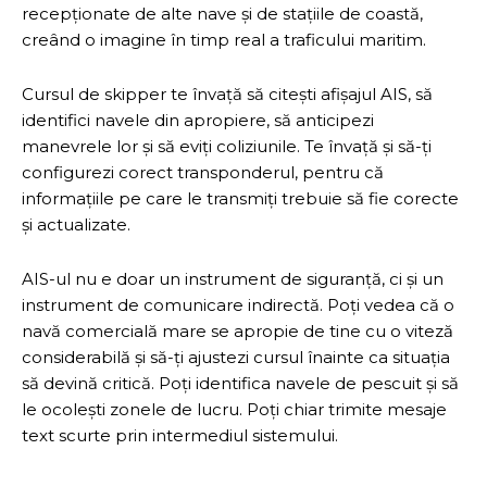
recepționate de alte nave și de stațiile de coastă,
creând o imagine în timp real a traficului maritim.
Cursul de skipper te învață să citești afișajul AIS, să
identifici navele din apropiere, să anticipezi
manevrele lor și să eviți coliziunile. Te învață și să-ți
configurezi corect transponderul, pentru că
informațiile pe care le transmiți trebuie să fie corecte
și actualizate.
AIS-ul nu e doar un instrument de siguranță, ci și un
instrument de comunicare indirectă. Poți vedea că o
navă comercială mare se apropie de tine cu o viteză
considerabilă și să-ți ajustezi cursul înainte ca situația
să devină critică. Poți identifica navele de pescuit și să
le ocolești zonele de lucru. Poți chiar trimite mesaje
text scurte prin intermediul sistemului.