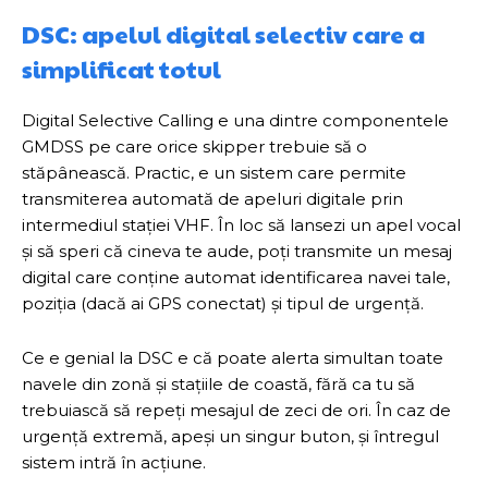
DSC: apelul digital selectiv care a
simplificat totul
Digital Selective Calling e una dintre componentele
GMDSS pe care orice skipper trebuie să o
stăpânească. Practic, e un sistem care permite
transmiterea automată de apeluri digitale prin
intermediul stației VHF. În loc să lansezi un apel vocal
și să speri că cineva te aude, poți transmite un mesaj
digital care conține automat identificarea navei tale,
poziția (dacă ai GPS conectat) și tipul de urgență.
Ce e genial la DSC e că poate alerta simultan toate
navele din zonă și stațiile de coastă, fără ca tu să
trebuiască să repeți mesajul de zeci de ori. În caz de
urgență extremă, apeși un singur buton, și întregul
sistem intră în acțiune.