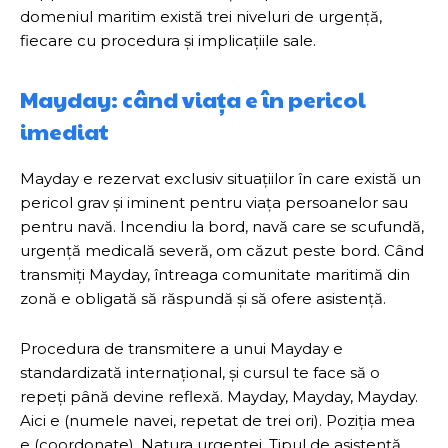
domeniul maritim există trei niveluri de urgență,
fiecare cu procedura și implicațiile sale.
Mayday: când viața e în pericol
imediat
Mayday e rezervat exclusiv situațiilor în care există un
pericol grav și iminent pentru viața persoanelor sau
pentru navă. Incendiu la bord, navă care se scufundă,
urgență medicală severă, om căzut peste bord. Când
transmiți Mayday, întreaga comunitate maritimă din
zonă e obligată să răspundă și să ofere asistență.
Procedura de transmitere a unui Mayday e
standardizată internațional, și cursul te face să o
repeți până devine reflexă. Mayday, Mayday, Mayday.
Aici e (numele navei, repetat de trei ori). Poziția mea
e (coordonate). Natura urgenței. Tipul de asistență