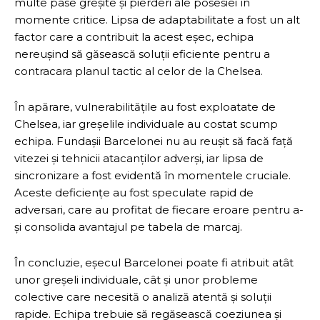
multe pase greșite și pierderi ale posesiei în
momente critice. Lipsa de adaptabilitate a fost un alt
factor care a contribuit la acest eșec, echipa
nereușind să găsească soluții eficiente pentru a
contracara planul tactic al celor de la Chelsea.
În apărare, vulnerabilitățile au fost exploatate de
Chelsea, iar greșelile individuale au costat scump
echipa. Fundașii Barcelonei nu au reușit să facă față
vitezei și tehnicii atacanților adverși, iar lipsa de
sincronizare a fost evidentă în momentele cruciale.
Aceste deficiențe au fost speculate rapid de
adversari, care au profitat de fiecare eroare pentru a-
și consolida avantajul pe tabela de marcaj.
În concluzie, eșecul Barcelonei poate fi atribuit atât
unor greșeli individuale, cât și unor probleme
colective care necesită o analiză atentă și soluții
rapide. Echipa trebuie să regăsească coeziunea și