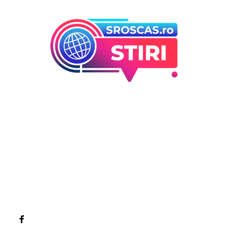
Bun venit la Sroscas.ro
Sroscas.ro un site de știri / blog de noutăți, dedicat
diseminării de informații și actualități. Acesta oferă articole,
reportaje și analize pe teme diverse, de la evenimente
curente la subiecte specifice de interes. Este un spațiu
digital pentru informare și educație. Contactati-ne oricand
la adresa: contact@sroscas.ro