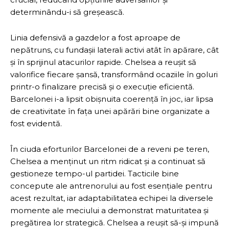
determinându-i să greșească.
Linia defensivă a gazdelor a fost aproape de
nepătruns, cu fundașii laterali activi atât în apărare, cât
și în sprijinul atacurilor rapide. Chelsea a reușit să
valorifice fiecare șansă, transformând ocaziile în goluri
printr-o finalizare precisă și o execuție eficientă.
Barcelonei i-a lipsit obișnuita coerență în joc, iar lipsa
de creativitate în fața unei apărări bine organizate a
fost evidentă.
În ciuda eforturilor Barcelonei de a reveni pe teren,
Chelsea a menținut un ritm ridicat și a continuat să
gestioneze tempo-ul partidei. Tacticile bine
concepute ale antrenorului au fost esențiale pentru
acest rezultat, iar adaptabilitatea echipei la diversele
momente ale meciului a demonstrat maturitatea și
pregătirea lor strategică. Chelsea a reușit să-și impună