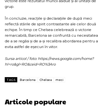
victorie este rezultatul muncii asidue și al unității de
grup.
În concluzie, reacțiile și declarațiile de după meci
reflectă stările de spirit contrastante ale celor două
echipe. În timp ce Chelsea celebrează o victorie
remarcabilă, Barcelona se confruntă cu necesitatea
de a se regăsi și de a-și recalibra abordarea pentru a
evita astfel de eșecuri în viitor.
Sursa articol / foto: https://news.google.com/home?
hl=ro&gl=RO&ceid=RO%3Aro
TAGS
Barcelona
Chelsea
meci
Articole populare