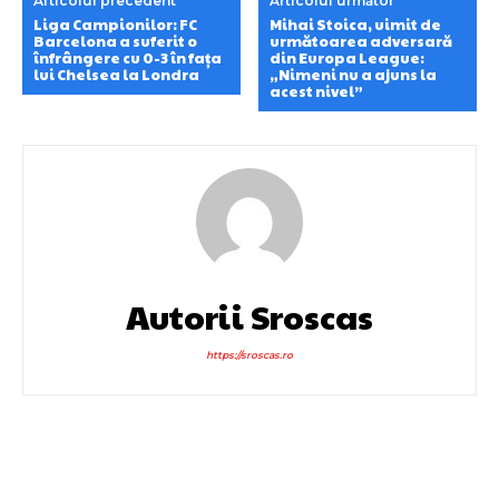
Articolul precedent
Articolul următor
Liga Campionilor: FC
Mihai Stoica, uimit de
Barcelona a suferit o
următoarea adversară
înfrângere cu 0-3 în fața
din Europa League:
lui Chelsea la Londra
„Nimeni nu a ajuns la
acest nivel”
Autorii Sroscas
https://sroscas.ro