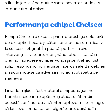
stilul de joc, lăsând puține șanse adversarilor de a-și
impune ritmul obișnuit.
Performanța echipei Chelsea
Echipa Chelsea a excelat printr-o prestație colectivă
de excepție, fiecare jucător contribuind semnificativ
la succesul obținut. În poartă, portarul a avut
intervenții salvatoare, menținând tabela intactă și
oferind încredere echipei. Fundașii centrali au fost
solizi, respingând numeroase încercări ale Barcelonei
și asigurându-se că adversarii nu au avut spațiu de
manevră.
Linia de mijloc a fost motorul echipei, asigurând
tranziții rapide între apărare și atac. Jucătorii din
această zonă au reușit să intercepteze multe mingi și
să lanseze contraatacuri fulgerătoare, punând în