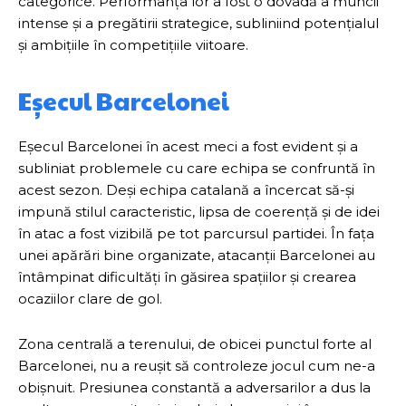
categorice. Performanța lor a fost o dovadă a muncii
intense și a pregătirii strategice, subliniind potențialul
și ambițiile în competițiile viitoare.
Eșecul Barcelonei
Eșecul Barcelonei în acest meci a fost evident și a
subliniat problemele cu care echipa se confruntă în
acest sezon. Deși echipa catalană a încercat să-și
impună stilul caracteristic, lipsa de coerență și de idei
în atac a fost vizibilă pe tot parcursul partidei. În fața
unei apărări bine organizate, atacanții Barcelonei au
întâmpinat dificultăți în găsirea spațiilor și crearea
ocaziilor clare de gol.
Zona centrală a terenului, de obicei punctul forte al
Barcelonei, nu a reușit să controleze jocul cum ne-a
obișnuit. Presiunea constantă a adversarilor a dus la