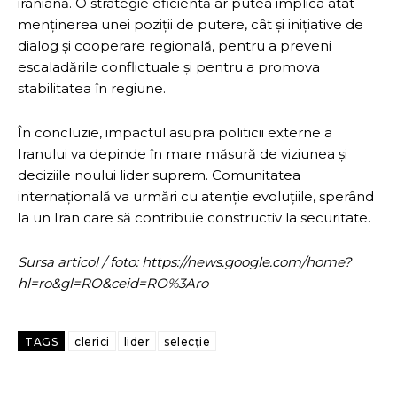
iraniană. O strategie eficientă ar putea implica atât
menținerea unei poziții de putere, cât și inițiative de
dialog și cooperare regională, pentru a preveni
escaladările conflictuale și pentru a promova
stabilitatea în regiune.
În concluzie, impactul asupra politicii externe a
Iranului va depinde în mare măsură de viziunea și
deciziile noului lider suprem. Comunitatea
internațională va urmări cu atenție evoluțiile, sperând
la un Iran care să contribuie constructiv la securitate.
Sursa articol / foto: https://news.google.com/home?
hl=ro&gl=RO&ceid=RO%3Aro
TAGS
clerici
lider
selecție