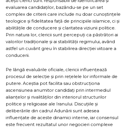
acești clerici sunt responsabili de identificarea și
evaluarea candidaților, bazându-se pe un set
complex de criterii care include nu doar cunoștințele
teologice și fidelitatea față de principiile islamice, ci și
abilitățile de conducere și claritatea viziunii politice.
Prin natura lor, clericii sunt percepuți ca păstrători ai
valorilor tradiționale și ai stabilității regimului, având
astfel un cuvânt greu în stabilirea direcției viitoare a
conducerii.
Pe lângă evaluările oficiale, clericii influențează
procesul de selecție și prin rețelele lor informale de
putere. Aceștia pot facilita sau obstrucționa
ascensiunea anumitor candidați prin intermediul
alianțelor și rivalităților din interiorul structurilor
politice și religioase ale Iranului. Discuțiile și
deliberările din cadrul Adunării sunt adesea
influențate de aceste dinamici interne, iar consensul
este frecvent rezultatul unor negocieri complexe