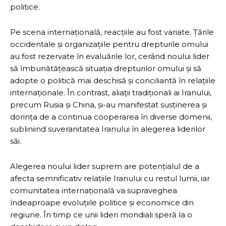
politice.
Pe scena internațională, reacțiile au fost variate. Țările
occidentale și organizațiile pentru drepturile omului
au fost rezervate în evaluările lor, cerând noului lider
să îmbunătățească situația drepturilor omului și să
adopte o politică mai deschisă și conciliantă în relațiile
internaționale. În contrast, aliații tradiționali ai Iranului,
precum Rusia și China, și-au manifestat susținerea și
dorința de a continua cooperarea în diverse domenii,
subliniind suveranitatea Iranului în alegerea liderilor
săi.
Alegerea noului lider suprem are potențialul de a
afecta semnificativ relațiile Iranului cu restul lumii, iar
comunitatea internațională va supraveghea
îndeaproape evoluțiile politice și economice din
regiune. În timp ce unii lideri mondiali speră la o