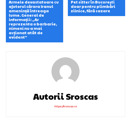
Armele devastatoare cu
Pet sitter în București
ajutorul cărora Iranul
doar pentru plimbări
amenință întreaga
zilnice, fără cazare
lume. General de
informații: „Ar
reprezenta o barbarie,
nimeni nu a mai
acționat atât de
evident”
Autorii Sroscas
https://sroscas.ro