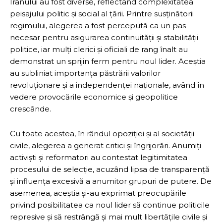
Iranului au fost diverse, reflectând complexitatea
peisajului politic și social al țării. Printre susținătorii
regimului, alegerea a fost percepută ca un pas
necesar pentru asigurarea continuității și stabilității
politice, iar mulți clerici și oficiali de rang înalt au
demonstrat un sprijin ferm pentru noul lider. Aceștia
au subliniat importanța păstrării valorilor
revoluționare și a independenței naționale, având în
vedere provocările economice și geopolitice
crescânde.
Cu toate acestea, în rândul opoziției și al societății
civile, alegerea a generat critici și îngrijorări. Anumiți
activiști și reformatori au contestat legitimitatea
procesului de selecție, acuzând lipsa de transparență
și influența excesivă a anumitor grupuri de putere. De
asemenea, aceștia și-au exprimat preocupările
privind posibilitatea ca noul lider să continue politicile
represive și să restrângă și mai mult libertățile civile și