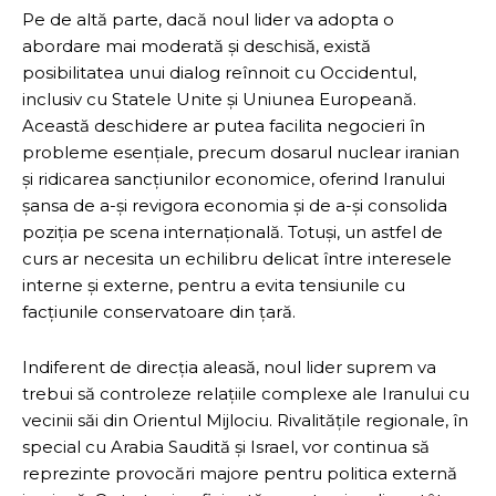
Pe de altă parte, dacă noul lider va adopta o
abordare mai moderată și deschisă, există
posibilitatea unui dialog reînnoit cu Occidentul,
inclusiv cu Statele Unite și Uniunea Europeană.
Această deschidere ar putea facilita negocieri în
probleme esențiale, precum dosarul nuclear iranian
și ridicarea sancțiunilor economice, oferind Iranului
șansa de a-și revigora economia și de a-și consolida
poziția pe scena internațională. Totuși, un astfel de
curs ar necesita un echilibru delicat între interesele
interne și externe, pentru a evita tensiunile cu
facțiunile conservatoare din țară.
Indiferent de direcția aleasă, noul lider suprem va
trebui să controleze relațiile complexe ale Iranului cu
vecinii săi din Orientul Mijlociu. Rivalitățile regionale, în
special cu Arabia Saudită și Israel, vor continua să
reprezinte provocări majore pentru politica externă