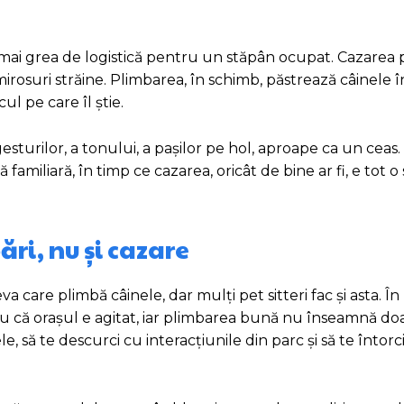
ea mai grea de logistică pentru un stăpân ocupat. Cazare
 mirosuri străine. Plimbarea, în schimb, păstrează câinele în
cul pe care îl știe.
esturilor, a tonului, a pașilor pe hol, aproape ca un ceas
familiară, în timp ce cazarea, oricât de bine ar fi, e tot 
ri, nu și cazare
a care plimbă câinele, dar mulți pet sitteri fac și asta. În
u că orașul e agitat, iar plimbarea bună nu înseamnă doar 
le, să te descurci cu interacțiunile din parc și să te întorc