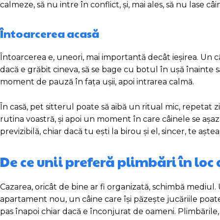
calmeze, să nu intre în conflict, și, mai ales, să nu lase câ
Întoarcerea acasă
Întoarcerea e, uneori, mai importantă decât ieșirea. Un câ
dacă e grăbit cineva, să se bage cu botul în ușă înainte s
moment de pauză în fața ușii, apoi intrarea calmă.
În casă, pet sitterul poate să aibă un ritual mic, repetat 
rutina voastră, și apoi un moment în care câinele se așaz
previzibilă, chiar dacă tu ești la birou și el, sincer, te aște
De ce unii preferă plimbări în loc
Cazarea, oricât de bine ar fi organizată, schimbă mediul.
apartament nou, un câine care își păzește jucăriile poat
pas înapoi chiar dacă e înconjurat de oameni. Plimbările, 