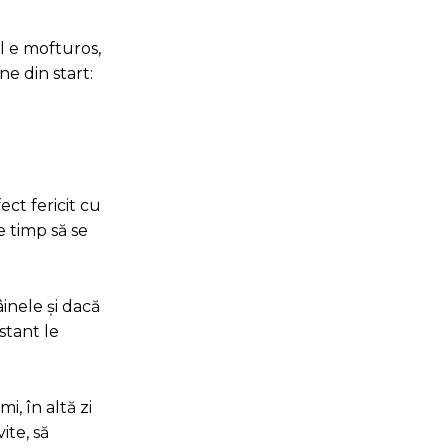
l e mofturos,
ne din start:
ect fericit cu
 timp să se
inele și dacă
stant le
i, în altă zi
ite, să