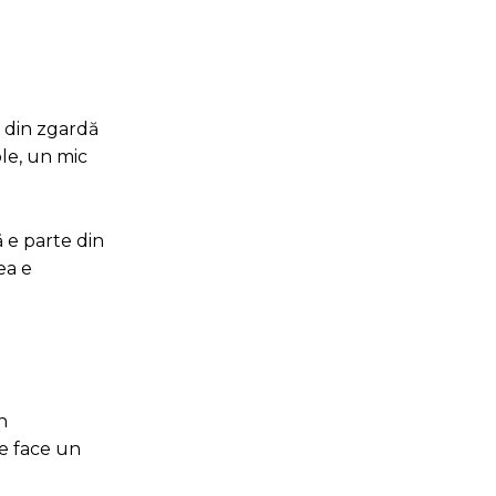
e din zgardă
ple, un mic
ă e parte din
ea e
n
te face un