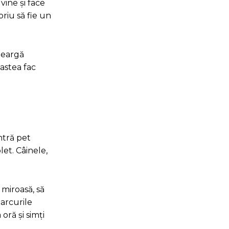
vine și face
oriu să fie un
șteargă
 astea fac
ntră pet
let. Câinele,
 miroasă, să
parcurile
oră și simți