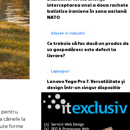
interceptarea unei a doua rachete
balistice iraniene în zona aeriană
NATO
Afaceri si industrii
Ce trebuie să fac dacă un produs de
uz gospodăresc este defect la
livrare?
Laptopuri
Lenovo Yoga Pro 7. Versatilitate și
design într-un singur dispozitiv
l pentru
a câinele la
erute forme