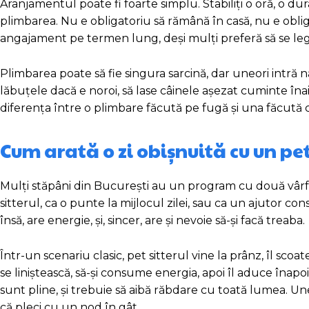
Aranjamentul poate fi foarte simplu. Stabiliți o oră, o dur
plimbarea. Nu e obligatoriu să rămână în casă, nu e obliga
angajament pe termen lung, deși mulți preferă să se leg
Plimbarea poate să fie singura sarcină, dar uneori intră n
lăbuțele dacă e noroi, să lase câinele așezat cuminte înai
diferența între o plimbare făcută pe fugă și una făcută 
Cum arată o zi obișnuită cu un pet
Mulți stăpâni din București au un program cu două vârfuri
sitterul, ca o punte la mijlocul zilei, sau ca un ajutor co
însă, are energie, și, sincer, are și nevoie să-și facă treaba.
Într-un scenariu clasic, pet sitterul vine la prânz, îl sco
se liniștească, să-și consume energia, apoi îl aduce înapoi.
sunt pline, și trebuie să aibă răbdare cu toată lumea. Une
că pleci cu un nod în gât.