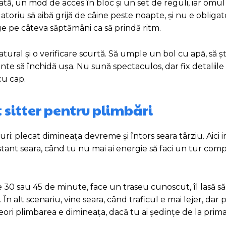
ată, un mod de acces în bloc și un set de reguli, iar omul 
toriu să aibă grijă de câine peste noapte, și nu e obligat
e pe câteva săptămâni ca să prindă ritm.
atural și o verificare scurtă. Să umple un bol cu apă, să 
nte să închidă ușa. Nu sună spectaculos, dar fix detaliile
cu cap.
 sitter pentru plimbări
: plecat dimineața devreme și întors seara târziu. Aici i
nstant seara, când tu nu mai ai energie să faci un tur comp
ate 30 sau 45 de minute, face un traseu cunoscut, îl lasă să
 În alt scenariu, vine seara, când traficul e mai lejer, dar 
ori plimbarea e dimineața, dacă tu ai ședințe de la prima 