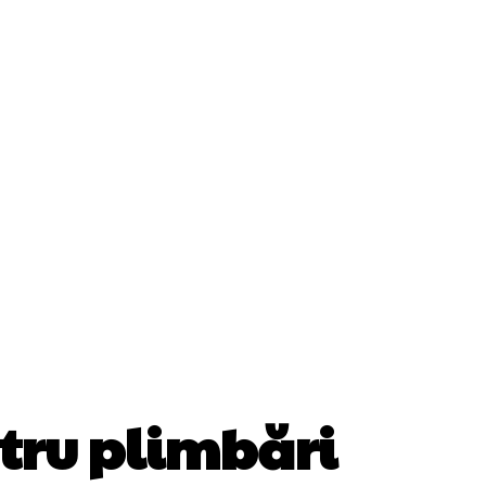
Cultura Si Entertainment
Diverse Noutati
ănătate / Hobby
Tech
ntru plimbări