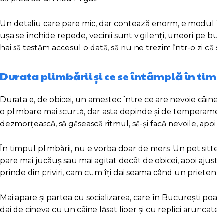
Un detaliu care pare mic, dar contează enorm, e modul în 
ușa se închide repede, vecinii sunt vigilenți, uneori pe b
hai să testăm accesul o dată, să nu ne trezim într-o zi că 
Durata plimbării și ce se întâmplă în tim
Durata e, de obicei, un amestec între ce are nevoie câine
o plimbare mai scurtă, dar asta depinde și de temperame
dezmorțească, să găsească ritmul, să-și facă nevoile, apoi
În timpul plimbării, nu e vorba doar de mers. Un pet sitte
pare mai jucăuș sau mai agitat decât de obicei, apoi ajust
prinde din priviri, cam cum îți dai seama când un priete
Mai apare și partea cu socializarea, care în București poate f
dai de cineva cu un câine lăsat liber și cu replici aruncate