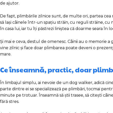
de ajutor.
De fapt, plimbările zilnice sunt, de multe ori, partea c
să lași câinele într-un spațiu străin, cu reguli străine, cu
în casa lui, iar tu îți păstrezi liniștea că doarme seara în lo
Și mai e ceva, destul de omenesc. Câinii au o memorie a g
vine zilnic și face doar plimbarea poate deveni o prezență 
mare.
Ce înseamnă, practic, doar plimbă
În limbajul simplu, ai nevoie de un dog walker, adică cinev
parte dintre ei se specializează pe plimbări, tocmai pentr
minute pe trotuar. Înseamnă să știi trasee, să citești câine
fără stres.