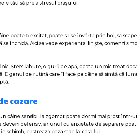
inele tău să preia stresul orașului.
ine poate fi excitat, poate să se învârtă prin hol, să scap
ă se închidă. Aici se vede experiența: liniște, comenzi sim
zilnic. Șters lăbuțe, o gură de apă, poate un mic treat dac
ă. E genul de rutină care îl face pe câine să simtă că lum
aptă.
 de cazare
 Un câine sensibil la zgomot poate dormi mai prost într-u
e deveni defensiv, iar unul cu anxietate de separare poa
în schimb, păstrează baza stabilă: casa lui.