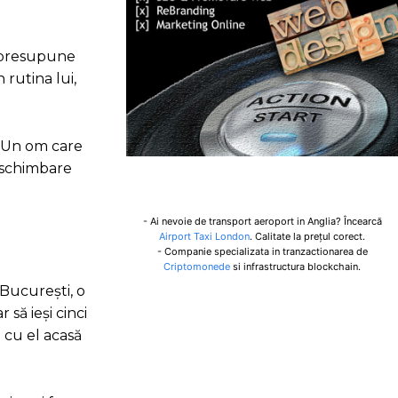
a presupune
 rutina lui,
. Un om care
o schimbare
- Ai nevoie de transport aeroport in Anglia? Încearcă
Airport Taxi London
. Calitate la prețul corect.
- Companie specializata in tranzactionarea de
Criptomonede
si infrastructura blockchain.
 București, o
să ieși cinci
i cu el acasă