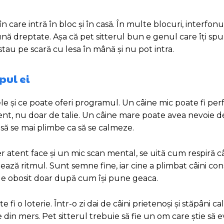
care intră în bloc și în casă. În multe blocuri, interfonu
ună dreptate. Așa că pet sitterul bun e genul care îți spu
stau pe scară cu lesa în mână și nu pot intra.
pul ei
le și ce poate oferi programul. Un câine mic poate fi perf
nt, nu doar de talie. Un câine mare poate avea nevoie de
 să se mai plimbe ca să se calmeze.
r atent face și un mic scan mental, se uită cum respiră câ
ează ritmul. Sunt semne fine, iar cine a plimbat câini con
n e obosit doar după cum își pune geaca.
i o loterie. Într-o zi dai de câini prietenoși și stăpâni calm
 din mers. Pet sitterul trebuie să fie un om care știe să ev