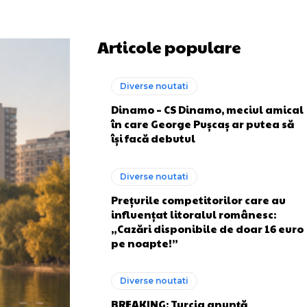
Articole populare
Diverse noutati
Dinamo – CS Dinamo, meciul amical
în care George Pușcaș ar putea să
își facă debutul
Diverse noutati
Prețurile competitorilor care au
influențat litoralul românesc:
„Cazări disponibile de doar 16 euro
pe noapte!”
Diverse noutati
BREAKING: Turcia anunță