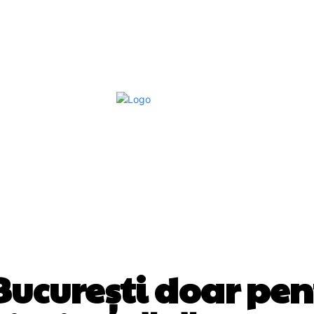
Afaceri Si Industrii
Home & Deco
S
AFACERI SI INDUSTRII
n București doar pe