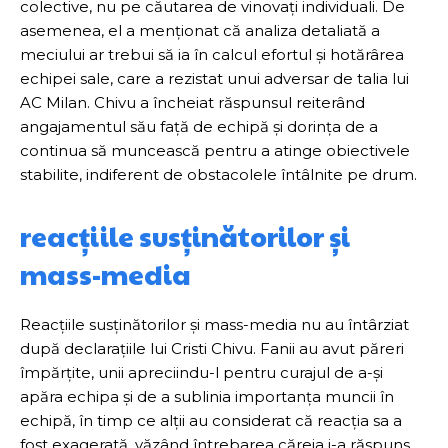
colective, nu pe căutarea de vinovați individuali. De
asemenea, el a menționat că analiza detaliată a
meciului ar trebui să ia în calcul efortul și hotărârea
echipei sale, care a rezistat unui adversar de talia lui
AC Milan. Chivu a încheiat răspunsul reiterând
angajamentul său față de echipă și dorința de a
continua să muncească pentru a atinge obiectivele
stabilite, indiferent de obstacolele întâlnite pe drum.
reacțiile susținătorilor și
mass-media
Reacțiile susținătorilor și mass-media nu au întârziat
după declarațiile lui Cristi Chivu. Fanii au avut păreri
împărțite, unii apreciindu-l pentru curajul de a-și
apăra echipa și de a sublinia importanța muncii în
echipă, în timp ce alții au considerat că reacția sa a
fost exagerată, văzând întrebarea căreia i-a răspuns