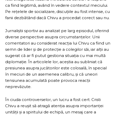
ca fiind legitimă, având în vedere contextul meciului.
Pe rețelele de socializare, discuțiile au fost intense, cu
fanii dezbătând dacă Chivu a procedat corect sau nu.
Jurnaliștii sportivi au analizat pe larg episodul, oferind
diverse perspective asupra circumstanțelor. Unii
comentatori au considerat reacția lui Chivu ca fiind un
semn de lider și de protecție a colegilor săi, iar alții au
sugerat că ar fi putut gestiona situația cu mai multă
diplomație. În articolele lor, aceștia au subliniat că
presiunea asupra jucătorilor este colosală, în special
în meciuri de un asemenea calibru, și că uneori
tensiunea acumulată poate provoca reacții
neprevăzute.
În ciuda controverselor, un lucru a fost cert: Cristi
Chivu a reușit să atragă atenția asupra importanței
unității și a spiritului de echipă, un mesaj care a