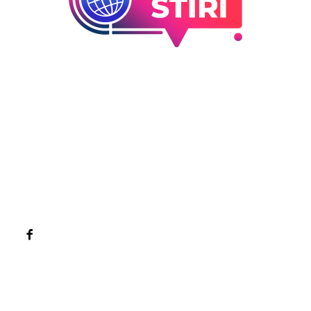
Bun venit la Sroscas.ro
Sroscas.ro un site de știri / blog de noutăți, dedicat
diseminării de informații și actualități. Acesta oferă articole,
reportaje și analize pe teme diverse, de la evenimente
curente la subiecte specifice de interes. Este un spațiu
digital pentru informare și educație. Contactati-ne oricand
la adresa: contact@sroscas.ro
Categorii
Afaceri si industrii