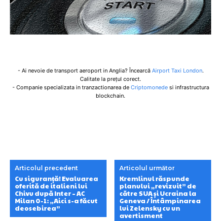
- Ai nevoie de transport aeroport in Anglia? Încearcă
Airport Taxi London
.
Calitate la prețul corect.
- Companie specializata in tranzactionarea de
Criptomonede
si infrastructura
blockchain.
Articolul precedent
Articolul următor
Cu siguranță! Evaluarea
Kremlinul răspunde
oferită de italieni lui
planului „revizuit” de
Chivu după Inter – AC
către SUA și Ucraina la
Milan 0-1: „Aici s-a făcut
Geneva / Întâmpinarea
deosebirea”
lui Zelensky cu un
avertisment