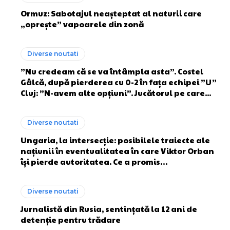
Ormuz: Sabotajul neașteptat al naturii care
„oprește” vapoarele din zonă
Diverse noutati
”Nu credeam că se va întâmpla asta”. Costel
Gâlcă, după pierderea cu 0-2 în fața echipei ”U”
Cluj: ”N-avem alte opțiuni”. Jucătorul pe care...
Diverse noutati
Ungaria, la intersecție: posibilele traiecte ale
națiunii în eventualitatea în care Viktor Orban
își pierde autoritatea. Ce a promis…
Diverse noutati
Jurnalistă din Rusia, sentințată la 12 ani de
detenție pentru trădare