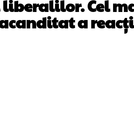
 liberalilor. Cel m
acanditat a reacț
Facebook
Twitter
Pinterest