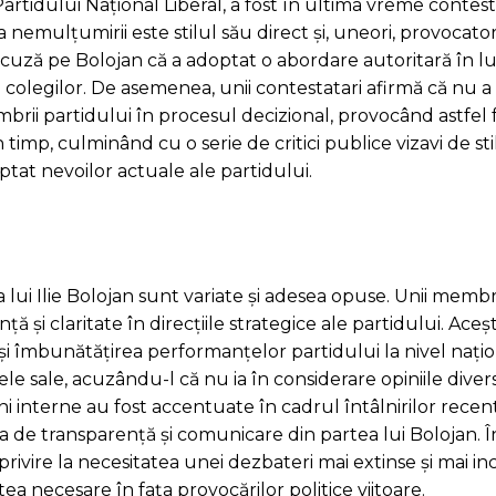
Partidului Național Liberal, a fost în ultima vreme contes
 nemulțumirii este stilul său direct și, uneori, provocator
îl acuză pe Bolojan că a adoptat o abordare autoritară în l
ul colegilor. De asemenea, unii contestatari afirmă că nu a 
mbrii partidului în procesul decizional, provocând astfel f
timp, culminând cu o serie de critici publice vizavi de st
ptat nevoilor actuale ale partidului.
esa lui Ilie Bolojan sunt variate și adesea opuse. Unii memb
și claritate în direcțiile strategice ale partidului. Aceșt
i și îmbunătățirea performanțelor partidului la nivel nați
ele sale, acuzându-l că nu ia în considerare opiniile divers
ni interne au fost accentuate în cadrul întâlnirilor rece
a de transparență și comunicare din partea lui Bolojan. Î
rivire la necesitatea unei dezbateri mai extinse și mai in
ea necesare în fața provocărilor politice viitoare.