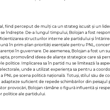
l, fiind perceput de mulți ca un strateg iscusit și un lide
să se îndrepte. De-a lungul timpului, Bolojan a fost respo
ientizarea structurilor interne ale partidului și întărire
să pună în prim-plan priorități esențiale pentru PNL, conc
parenței în guvernare. De asemenea, Bolojan a fost un su
reapta, promovând ideea de alianțe strategice care să per
ele politice. Implicarea sa în partid nu se limitează la asp
le electorale, unde a utilizat experiența sa pentru a coord
a PNL pe scena politică națională. Totuși, stilul său de 
 adapteze suficient de repede schimbărilor din peisajul pol
estor provocări, Bolojan rămâne o figură influentă și resp
r politice ale partidului.