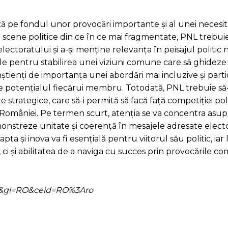
ează pe fondul unor provocări importante și al unei necesi
i scene politice din ce în ce mai fragmentate, PNL trebuie
ectoratului și a-și menține relevanța în peisajul politic n
ale pentru stabilirea unei viziuni comune care să ghideze
onștienți de importanța unei abordări mai incluzive și parti
fice potențialul fiecărui membru. Totodată, PNL trebuie să
țe strategice, care să-i permită să facă față competiției poli
âniei. Pe termen scurt, atenția se va concentra asupra
monstreze unitate și coerență în mesajele adresate electo
a și inova va fi esențială pentru viitorul său politic, iar l
i și abilitatea de a naviga cu succes prin provocările c
=ro&gl=RO&ceid=RO%3Aro