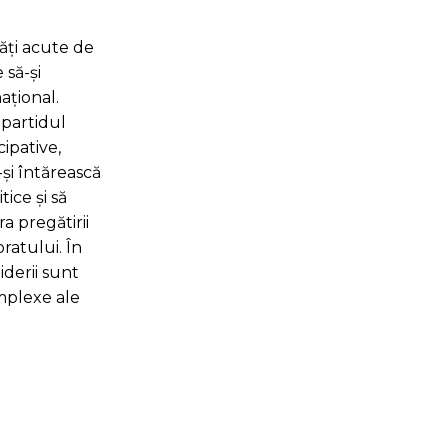
tăți acute de
 să-și
ațional.
 partidul
cipative,
-și întărească
tice și să
 pregătirii
ratului. În
iderii sunt
omplexe ale