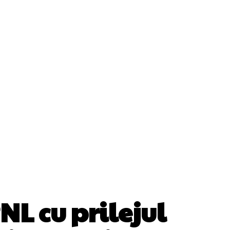
ii
Cultura Si Entertainment
Diverse Noutati
Sănătate / Hobby
Tech
PNL cu prilejul