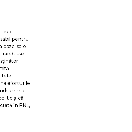
r cu o
nsabil pentru
a bazei sale
entrându-se
sținător
mită
ectele
ona eforturile
conducere a
itic și că,
ectată în PNL,