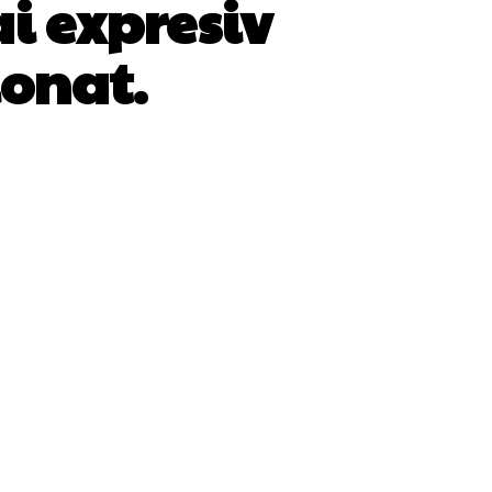
ai expresiv
ionat.
WhatsApp