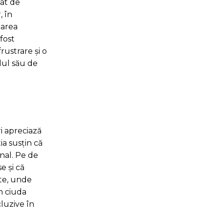
tat de
, în
uarea
fost
rustrare și o
ilul său de
ri apreciază
ia susțin că
onal. Pe de
e și că
nte, unde
n ciuda
cluzive în