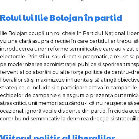
Rolul lui Ilie Bolojan în partid
Ilie Bolojan ocupă un rol cheie în Partidul Național Libera
viziune clară asupra direcției în care partidul ar trebui 
introducerea unor reforme semnificative care au vizat efic
electorale. Prin stilul său direct și pragmatic, a reușit 
pe modernizarea administrației publice și sporirea trans
fervent al colaborării cu alte forțe politice de centru-d
liberalilor să-și maximizeze influența și să atingă obiectiv
strategice, ci include și o participare activă în campanii
echipelor de campanie și a asigura o prezență puternică 
atras critici, unii membri acuzându-l că nu reușește să se
ocazional, ignoră vocile disidente din partid. În ciuda ac
contribuind semnificativ la definirea direcției și strategiilo
Viitorul politic al liberalilor