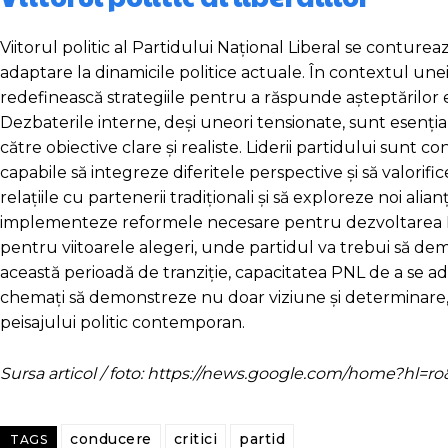
Viitorul politic al Partidului Național Liberal se contur
adaptare la dinamicile politice actuale. În contextul une
redefinească strategiile pentru a răspunde așteptărilor el
Dezbaterile interne, deși uneori tensionate, sunt esenți
către obiective clare și realiste. Liderii partidului sunt c
capabile să integreze diferitele perspective și să valori
relațiile cu partenerii tradiționali și să exploreze noi alian
implementeze reformele necesare pentru dezvoltarea Rom
pentru viitoarele alegeri, unde partidul va trebui să de
această perioadă de tranziție, capacitatea PNL de a se adapt
chemați să demonstreze nu doar viziune și determinare, c
peisajului politic contemporan.
Sursa articol / foto: https://news.google.com/home?hl
conducere
critici
partid
TAGS