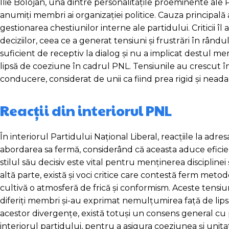
Ilie Bolojan, una dintre personalitățile proeminente ale 
anumiți membri ai organizației politice. Cauza principală a
gestionarea chestiunilor interne ale partidului. Criticii 
deciziilor, ceea ce a generat tensiuni și frustrări în rând
suficient de receptiv la dialog și nu a implicat destul me
lipsă de coeziune în cadrul PNL. Tensiunile au crescut în 
conducere, considerat de unii ca fiind prea rigid și neada
Reacții din interiorul PNL
În interiorul Partidului Național Liberal, reacțiile la adr
abordarea sa fermă, considerând că aceasta aduce eficiență 
stilul său decisiv este vital pentru menținerea discipline
altă parte, există și voci critice care contestă ferm metod
cultivă o atmosferă de frică și conformism. Aceste tensiu
diferiți membri și-au exprimat nemulțumirea față de lips
acestor divergențe, există totuși un consens general cu p
interiorul partidului, pentru a asigura coeziunea și unitat