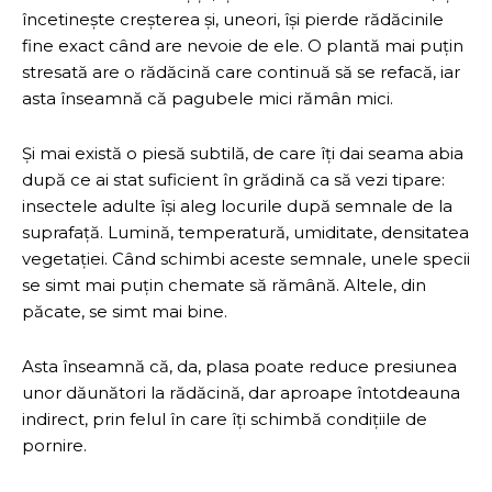
încetinește creșterea și, uneori, își pierde rădăcinile
fine exact când are nevoie de ele. O plantă mai puțin
stresată are o rădăcină care continuă să se refacă, iar
asta înseamnă că pagubele mici rămân mici.
Și mai există o piesă subtilă, de care îți dai seama abia
după ce ai stat suficient în grădină ca să vezi tipare:
insectele adulte își aleg locurile după semnale de la
suprafață. Lumină, temperatură, umiditate, densitatea
vegetației. Când schimbi aceste semnale, unele specii
se simt mai puțin chemate să rămână. Altele, din
păcate, se simt mai bine.
Asta înseamnă că, da, plasa poate reduce presiunea
unor dăunători la rădăcină, dar aproape întotdeauna
indirect, prin felul în care îți schimbă condițiile de
pornire.