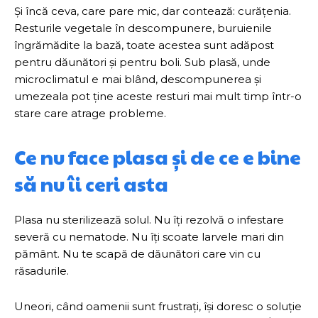
Și încă ceva, care pare mic, dar contează: curățenia.
Resturile vegetale în descompunere, buruienile
îngrămădite la bază, toate acestea sunt adăpost
pentru dăunători și pentru boli. Sub plasă, unde
microclimatul e mai blând, descompunerea și
umezeala pot ține aceste resturi mai mult timp într-o
stare care atrage probleme.
Ce nu face plasa și de ce e bine
să nu îi ceri asta
Plasa nu sterilizează solul. Nu îți rezolvă o infestare
severă cu nematode. Nu îți scoate larvele mari din
pământ. Nu te scapă de dăunători care vin cu
răsadurile.
Uneori, când oamenii sunt frustrați, își doresc o soluție