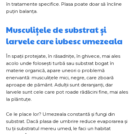
în tratamente specifice. Plasa poate doar să încline
puțin balanța.
Musculițele de substrat și
larvele care iubesc umezeala
În spații protejate, în răsadnițe, în ghivece, mai ales
acolo unde folosești turbă sau substrat bogat în
materie organică, apare uneori o problemă
enervantă: musculițele mici, negre, care zboară
aproape de pământ. Adulții sunt deranjanți, dar
larvele sunt cele care pot roade rădăcini fine, mai ales
la plăntuțe.
Ce le place lor? Umezeala constantă și fungi din
substrat. Dacă plasa de umbrire reduce evaporarea și
tu ții substratul mereu umed, le faci un habitat