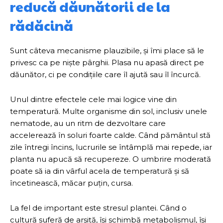
reducă dăunătorii de la
rădăcină
Sunt câteva mecanisme plauzibile, și îmi place să le
privesc ca pe niște pârghii. Plasa nu apasă direct pe
dăunător, ci pe condițiile care îl ajută sau îl încurcă.
Unul dintre efectele cele mai logice vine din
temperatură. Multe organisme din sol, inclusiv unele
nematode, au un ritm de dezvoltare care
accelerează în soluri foarte calde. Când pământul stă
zile întregi încins, lucrurile se întâmplă mai repede, iar
planta nu apucă să recupereze. O umbrire moderată
poate să ia din vârful acela de temperatură și să
încetinească, măcar puțin, cursa.
La fel de important este stresul plantei. Când o
cultură suferă de arșiță, își schimbă metabolismul, își