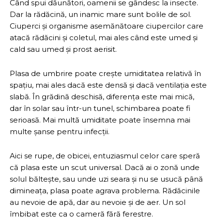
Când spui dăunători, oamenii se gândesc la insecte.
Dar la rădăcină, un inamic mare sunt bolile de sol.
Ciuperci și organisme asemănătoare ciupercilor care
atacă rădăcini și coletul, mai ales când este umed și
cald sau umed și prost aerisit.
Plasa de umbrire poate crește umiditatea relativă în
spațiu, mai ales dacă este densă și dacă ventilația este
slabă. În grădină deschisă, diferența este mai mică,
dar în solar sau într-un tunel, schimbarea poate fi
serioasă. Mai multă umiditate poate însemna mai
multe șanse pentru infecții.
Aici se rupe, de obicei, entuziasmul celor care speră
că plasa este un scut universal. Dacă ai o zonă unde
solul băltește, sau unde uzi seara și nu se usucă până
dimineața, plasa poate agrava problema. Rădăcinile
au nevoie de apă, dar au nevoie și de aer. Un sol
îmbibat este ca o cameră fără ferestre.