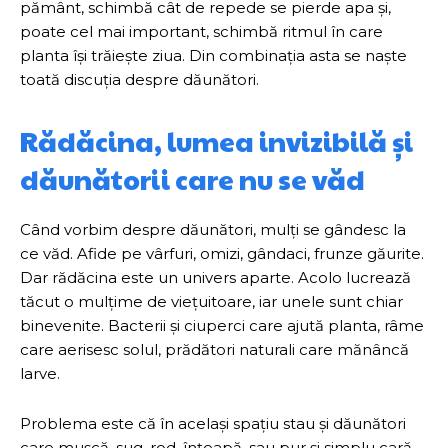
pământ, schimbă cât de repede se pierde apa și,
poate cel mai important, schimbă ritmul în care
planta își trăiește ziua. Din combinația asta se naște
toată discuția despre dăunători.
Rădăcina, lumea invizibilă și
dăunătorii care nu se văd
Când vorbim despre dăunători, mulți se gândesc la
ce văd. Afide pe vârfuri, omizi, gândaci, frunze găurite.
Dar rădăcina este un univers aparte. Acolo lucrează
tăcut o mulțime de viețuitoare, iar unele sunt chiar
binevenite. Bacterii și ciuperci care ajută planta, râme
care aerisesc solul, prădători naturali care mănâncă
larve.
Problema este că în același spațiu stau și dăunători
care mușcă, sug, rod, înțeapă, sau pur și simplu cară