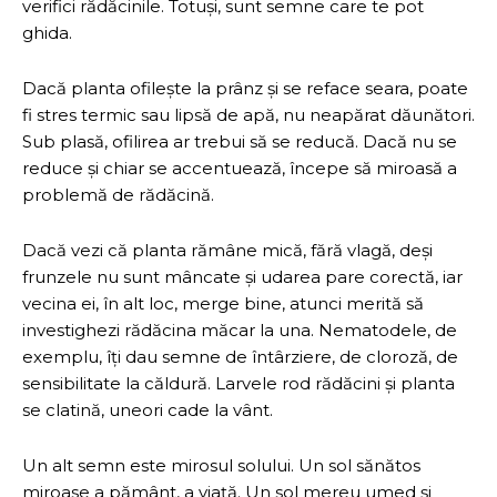
verifici rădăcinile. Totuși, sunt semne care te pot
ghida.
Dacă planta ofilește la prânz și se reface seara, poate
fi stres termic sau lipsă de apă, nu neapărat dăunători.
Sub plasă, ofilirea ar trebui să se reducă. Dacă nu se
reduce și chiar se accentuează, începe să miroasă a
problemă de rădăcină.
Dacă vezi că planta rămâne mică, fără vlagă, deși
frunzele nu sunt mâncate și udarea pare corectă, iar
vecina ei, în alt loc, merge bine, atunci merită să
investighezi rădăcina măcar la una. Nematodele, de
exemplu, îți dau semne de întârziere, de cloroză, de
sensibilitate la căldură. Larvele rod rădăcini și planta
se clatină, uneori cade la vânt.
Un alt semn este mirosul solului. Un sol sănătos
miroase a pământ, a viață. Un sol mereu umed și