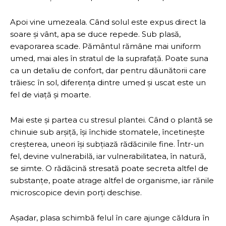
Apoi vine umezeala. Când solul este expus direct la
soare și vânt, apa se duce repede. Sub plasă,
evaporarea scade. Pământul rămâne mai uniform
umed, mai ales în stratul de la suprafață. Poate suna
ca un detaliu de confort, dar pentru dăunătorii care
trăiesc în sol, diferența dintre umed și uscat este un
fel de viață și moarte.
Mai este și partea cu stresul plantei. Când o plantă se
chinuie sub arșiță, își închide stomatele, încetinește
creșterea, uneori își subțiază rădăcinile fine. Într-un
fel, devine vulnerabilă, iar vulnerabilitatea, în natură,
se simte. O rădăcină stresată poate secreta altfel de
substanțe, poate atrage altfel de organisme, iar rănile
microscopice devin porți deschise.
Așadar, plasa schimbă felul în care ajunge căldura în