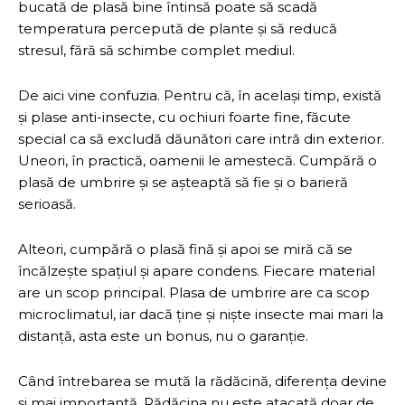
bucată de plasă bine întinsă poate să scadă
temperatura percepută de plante și să reducă
stresul, fără să schimbe complet mediul.
De aici vine confuzia. Pentru că, în același timp, există
și plase anti-insecte, cu ochiuri foarte fine, făcute
special ca să excludă dăunători care intră din exterior.
Uneori, în practică, oamenii le amestecă. Cumpără o
plasă de umbrire și se așteaptă să fie și o barieră
serioasă.
Alteori, cumpără o plasă fină și apoi se miră că se
încălzește spațiul și apare condens. Fiecare material
are un scop principal. Plasa de umbrire are ca scop
microclimatul, iar dacă ține și niște insecte mai mari la
distanță, asta este un bonus, nu o garanție.
Când întrebarea se mută la rădăcină, diferența devine
și mai importantă. Rădăcina nu este atacată doar de