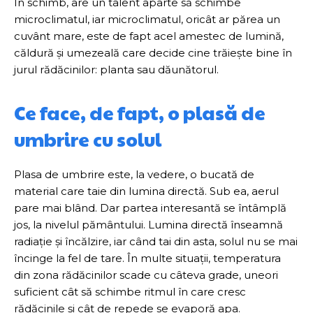
În schimb, are un talent aparte să schimbe
microclimatul, iar microclimatul, oricât ar părea un
cuvânt mare, este de fapt acel amestec de lumină,
căldură și umezeală care decide cine trăiește bine în
jurul rădăcinilor: planta sau dăunătorul.
Ce face, de fapt, o plasă de
umbrire cu solul
Plasa de umbrire este, la vedere, o bucată de
material care taie din lumina directă. Sub ea, aerul
pare mai blând. Dar partea interesantă se întâmplă
jos, la nivelul pământului. Lumina directă înseamnă
radiație și încălzire, iar când tai din asta, solul nu se mai
încinge la fel de tare. În multe situații, temperatura
din zona rădăcinilor scade cu câteva grade, uneori
suficient cât să schimbe ritmul în care cresc
rădăcinile și cât de repede se evaporă apa.