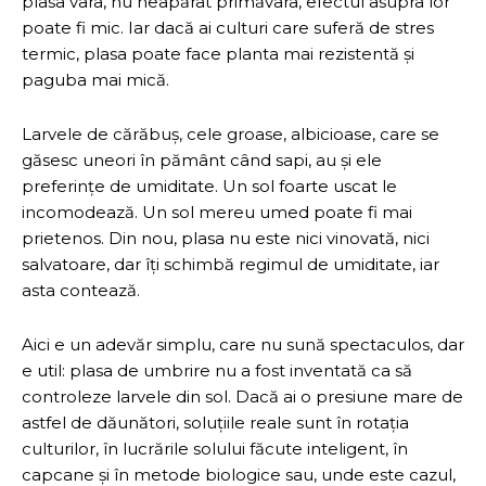
plasa vara, nu neapărat primăvara, efectul asupra lor
poate fi mic. Iar dacă ai culturi care suferă de stres
termic, plasa poate face planta mai rezistentă și
paguba mai mică.
Larvele de cărăbuș, cele groase, albicioase, care se
găsesc uneori în pământ când sapi, au și ele
preferințe de umiditate. Un sol foarte uscat le
incomodează. Un sol mereu umed poate fi mai
prietenos. Din nou, plasa nu este nici vinovată, nici
salvatoare, dar îți schimbă regimul de umiditate, iar
asta contează.
Aici e un adevăr simplu, care nu sună spectaculos, dar
e util: plasa de umbrire nu a fost inventată ca să
controleze larvele din sol. Dacă ai o presiune mare de
astfel de dăunători, soluțiile reale sunt în rotația
culturilor, în lucrările solului făcute inteligent, în
capcane și în metode biologice sau, unde este cazul,