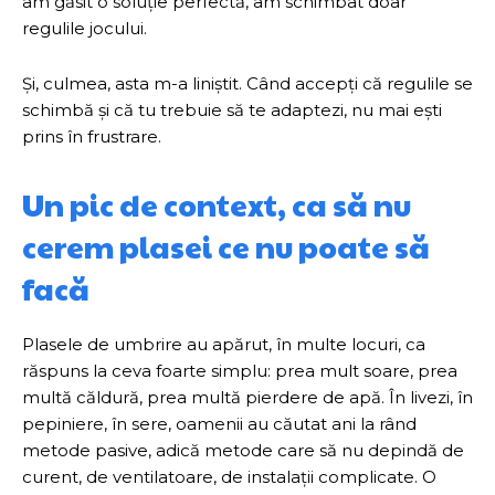
am găsit o soluție perfectă, am schimbat doar
regulile jocului.
Și, culmea, asta m-a liniștit. Când accepți că regulile se
schimbă și că tu trebuie să te adaptezi, nu mai ești
prins în frustrare.
Un pic de context, ca să nu
cerem plasei ce nu poate să
facă
Plasele de umbrire au apărut, în multe locuri, ca
răspuns la ceva foarte simplu: prea mult soare, prea
multă căldură, prea multă pierdere de apă. În livezi, în
pepiniere, în sere, oamenii au căutat ani la rând
metode pasive, adică metode care să nu depindă de
curent, de ventilatoare, de instalații complicate. O