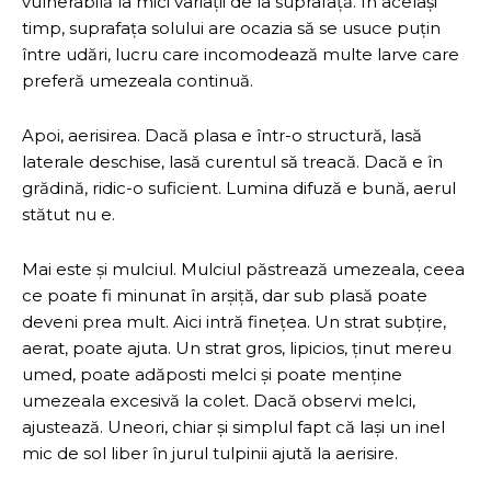
vulnerabilă la mici variații de la suprafață. În același
timp, suprafața solului are ocazia să se usuce puțin
între udări, lucru care incomodează multe larve care
preferă umezeala continuă.
Apoi, aerisirea. Dacă plasa e într-o structură, lasă
laterale deschise, lasă curentul să treacă. Dacă e în
grădină, ridic-o suficient. Lumina difuză e bună, aerul
stătut nu e.
Mai este și mulciul. Mulciul păstrează umezeala, ceea
ce poate fi minunat în arșiță, dar sub plasă poate
deveni prea mult. Aici intră finețea. Un strat subțire,
aerat, poate ajuta. Un strat gros, lipicios, ținut mereu
umed, poate adăposti melci și poate menține
umezeala excesivă la colet. Dacă observi melci,
ajustează. Uneori, chiar și simplul fapt că lași un inel
mic de sol liber în jurul tulpinii ajută la aerisire.