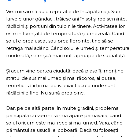
Viermii sârmă au o reputație de încăpățânați. Sunt
larvele unor gândaci, trăiesc ani în sol și rod semințe,
rădăcini și porțiuni din tulpinile tinere. Activitatea lor
este influențată de temperatură și umezeală. Când
solul e prea uscat sau prea fierbinte, tind să se
retragă mai adânc. Când solul e umed și temperatura
moderată, se mișcă mai mult aproape de suprafață.
Și acum vine partea ciudată: dacă plasa îți menține
stratul de sus mai umed și mai răcoros, ai putea,
teoretic, să îi ții mai activi exact acolo unde sunt
rădăcinile fine. Nu sună prea bine.
Dar, pe de altă parte, în multe grădini, problema
principală cu viermii sârmă apare primăvara, când
solul oricum este mai rece și mai umed. Vara, când
pământul se usucă, ei coboară. Dacă tu folosești