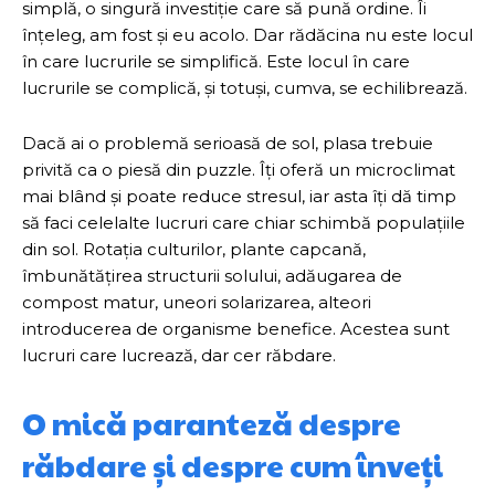
simplă, o singură investiție care să pună ordine. Îi
înțeleg, am fost și eu acolo. Dar rădăcina nu este locul
în care lucrurile se simplifică. Este locul în care
lucrurile se complică, și totuși, cumva, se echilibrează.
Dacă ai o problemă serioasă de sol, plasa trebuie
privită ca o piesă din puzzle. Îți oferă un microclimat
mai blând și poate reduce stresul, iar asta îți dă timp
să faci celelalte lucruri care chiar schimbă populațiile
din sol. Rotația culturilor, plante capcană,
îmbunătățirea structurii solului, adăugarea de
compost matur, uneori solarizarea, alteori
introducerea de organisme benefice. Acestea sunt
lucruri care lucrează, dar cer răbdare.
O mică paranteză despre
răbdare și despre cum înveți