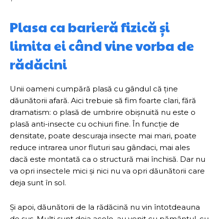
Plasa ca barieră fizică și
limita ei când vine vorba de
rădăcini
Unii oameni cumpără plasă cu gândul că ține
dăunătorii afară. Aici trebuie să fim foarte clari, fără
dramatism: o plasă de umbrire obișnuită nu este o
plasă anti-insecte cu ochiuri fine. În funcție de
densitate, poate descuraja insecte mai mari, poate
reduce intrarea unor fluturi sau gândaci, mai ales
dacă este montată ca o structură mai închisă. Dar nu
va opri insectele mici și nici nu va opri dăunătorii care
deja sunt în sol.
Și apoi, dăunătorii de la rădăcină nu vin întotdeauna
de sus. Mulți sunt deja acolo, au venit cu pământul, cu