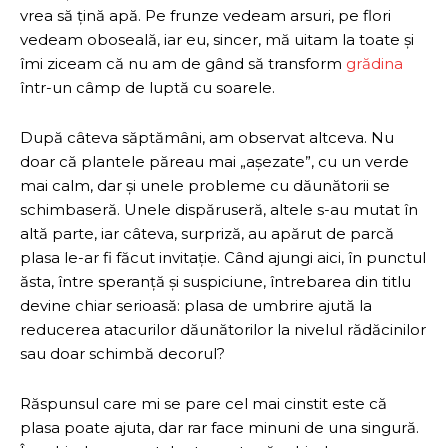
vrea să țină apă. Pe frunze vedeam arsuri, pe flori
vedeam oboseală, iar eu, sincer, mă uitam la toate și
îmi ziceam că nu am de gând să transform
grădina
într-un câmp de luptă cu soarele.
După câteva săptămâni, am observat altceva. Nu
doar că plantele păreau mai „așezate”, cu un verde
mai calm, dar și unele probleme cu dăunătorii se
schimbaseră. Unele dispăruseră, altele s-au mutat în
altă parte, iar câteva, surpriză, au apărut de parcă
plasa le-ar fi făcut invitație. Când ajungi aici, în punctul
ăsta, între speranță și suspiciune, întrebarea din titlu
devine chiar serioasă: plasa de umbrire ajută la
reducerea atacurilor dăunătorilor la nivelul rădăcinilor
sau doar schimbă decorul?
Răspunsul care mi se pare cel mai cinstit este că
plasa poate ajuta, dar rar face minuni de una singură.