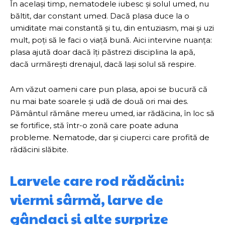
În același timp, nematodele iubesc și solul umed, nu
băltit, dar constant umed. Dacă plasa duce la o
umiditate mai constantă și tu, din entuziasm, mai și uzi
mult, poți să le faci o viață bună. Aici intervine nuanța:
plasa ajută doar dacă îți păstrezi disciplina la apă,
dacă urmărești drenajul, dacă lași solul să respire.
Am văzut oameni care pun plasa, apoi se bucură că
nu mai bate soarele și udă de două ori mai des.
Pământul rămâne mereu umed, iar rădăcina, în loc să
se fortifice, stă într-o zonă care poate aduna
probleme. Nematode, dar și ciuperci care profită de
rădăcini slăbite.
Larvele care rod rădăcini:
viermi sârmă, larve de
gândaci și alte surprize