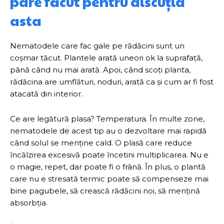
pare făcut pentru discuția
asta
Nematodele care fac gale pe rădăcini sunt un
coșmar tăcut. Plantele arată uneori ok la suprafață,
până când nu mai arată. Apoi, când scoți planta,
rădăcina are umflături, noduri, arată ca și cum ar fi fost
atacată din interior.
Ce are legătură plasa? Temperatura. În multe zone,
nematodele de acest tip au o dezvoltare mai rapidă
când solul se menține cald. O plasă care reduce
încălzirea excesivă poate încetini multiplicarea. Nu e
o magie, repet, dar poate fi o frână. În plus, o plantă
care nu e stresată termic poate să compenseze mai
bine pagubele, să crească rădăcini noi, să mențină
absorbția.