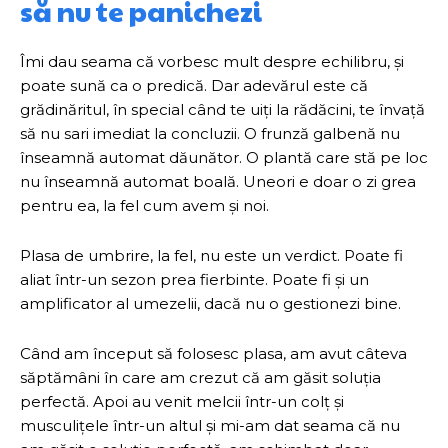
să nu te panichezi
Îmi dau seama că vorbesc mult despre echilibru, și
poate sună ca o predică. Dar adevărul este că
grădinăritul, în special când te uiți la rădăcini, te învață
să nu sari imediat la concluzii. O frunză galbenă nu
înseamnă automat dăunător. O plantă care stă pe loc
nu înseamnă automat boală. Uneori e doar o zi grea
pentru ea, la fel cum avem și noi.
Plasa de umbrire, la fel, nu este un verdict. Poate fi
aliat într-un sezon prea fierbinte. Poate fi și un
amplificator al umezelii, dacă nu o gestionezi bine.
Când am început să folosesc plasa, am avut câteva
săptămâni în care am crezut că am găsit soluția
perfectă. Apoi au venit melcii într-un colț și
musculițele într-un altul și mi-am dat seama că nu