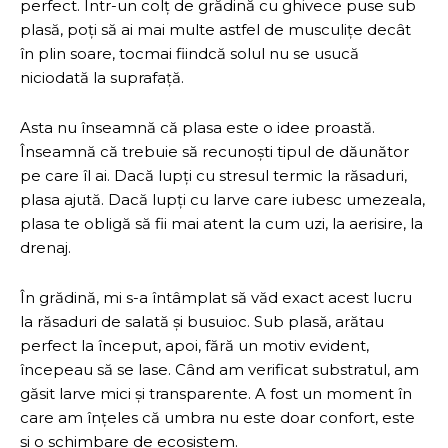
perfect. Într-un colț de grădină cu ghivece puse sub
plasă, poți să ai mai multe astfel de musculițe decât
în plin soare, tocmai fiindcă solul nu se usucă
niciodată la suprafață.
Asta nu înseamnă că plasa este o idee proastă.
Înseamnă că trebuie să recunoști tipul de dăunător
pe care îl ai. Dacă lupți cu stresul termic la răsaduri,
plasa ajută. Dacă lupți cu larve care iubesc umezeala,
plasa te obligă să fii mai atent la cum uzi, la aerisire, la
drenaj.
În grădină, mi s-a întâmplat să văd exact acest lucru
la răsaduri de salată și busuioc. Sub plasă, arătau
perfect la început, apoi, fără un motiv evident,
începeau să se lase. Când am verificat substratul, am
găsit larve mici și transparente. A fost un moment în
care am înțeles că umbra nu este doar confort, este
și o schimbare de ecosistem.