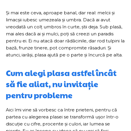
Și mai este ceva, aproape banal, dar real: melcii și
limacșii iubesc umezeala și umbra. Dacă ai avut
vreodată un colț umbros în curte, știi deja. Sub plasă,
mai ales dacă ai și mulci, poți să creezi un paradis
pentru ei. Ei nu atacă doar rădăcinile, dar rod tulpini la
bază, frunze tinere, pot compromite răsaduri. Și
atunci, iarăși, plasa ajută pe o parte și încurcă pe alta.
Cum alegi plasa astfel încât
să fie aliat, nu invitație
pentru probleme
Aici îmi vine să vorbesc ca între prieteni, pentru că
partea cu alegerea plasei se transformă ușor într-o
discuție cu cifre, procente și culori, iar lumea se
pierde. Eu aș începe cu ideea că nu vrei să faci