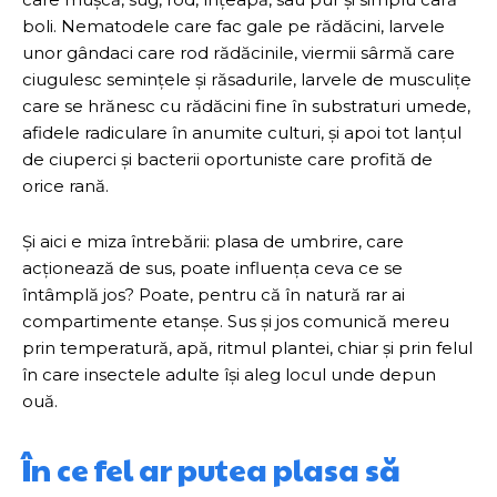
boli. Nematodele care fac gale pe rădăcini, larvele
unor gândaci care rod rădăcinile, viermii sârmă care
ciugulesc semințele și răsadurile, larvele de musculițe
care se hrănesc cu rădăcini fine în substraturi umede,
afidele radiculare în anumite culturi, și apoi tot lanțul
de ciuperci și bacterii oportuniste care profită de
orice rană.
Și aici e miza întrebării: plasa de umbrire, care
acționează de sus, poate influența ceva ce se
întâmplă jos? Poate, pentru că în natură rar ai
compartimente etanșe. Sus și jos comunică mereu
prin temperatură, apă, ritmul plantei, chiar și prin felul
în care insectele adulte își aleg locul unde depun
ouă.
În ce fel ar putea plasa să