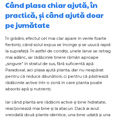
Când plasa chiar ajută, în
practică, și când ajută doar
pe jumătate
În grădini, efectul cel mai clar apare în verile foarte
fierbinți, când solul expus se încinge și se usucă rapid
la suprafață. În astfel de condiții, unele larve se retrag
mai adânc, iar rădăcinile tinere rămân aproape
„singure” în stratul de sus, fără suficientă apă.
Paradoxal, aici plasa ajută planta, dar nu neapărat
pentru că reduce dăunătorii, ci pentru că păstrează
rădăcinile active într-o zonă în care planta poate
absorbi apă și nutrienți.
Iar când planta are rădăcini active și bine hidratate,
reacționează mai bine și la atacuri. Dacă ai avut
vreodată două plante identice, una bine udată și una