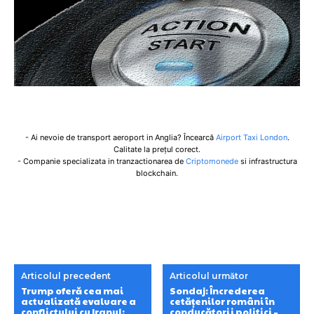
- Ai nevoie de transport aeroport in Anglia? Încearcă
Airport Taxi London
.
Calitate la prețul corect.
- Companie specializata in tranzactionarea de
Criptomonede
si infrastructura
blockchain.
Articolul precedent
Articolul următor
Trump oferă cea mai
Sondaj: Încrederea
actualizată evaluare a
cetățenilor români în
conflictului cu Iranul:
conducătorii politici –