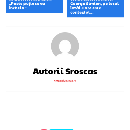
„Peste puțin se va
George Simion, pe locul
încheia”
întâi. Care este
contextul…
Autorii Sroscas
https://sroscas.ro