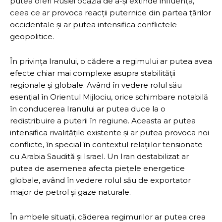
putea oferi Rusiei ocazia de a-și extinde influența,
ceea ce ar provoca reacții puternice din partea țărilor
occidentale și ar putea intensifica conflictele
geopolitice.
În privința Iranului, o cădere a regimului ar putea avea
efecte chiar mai complexe asupra stabilității
regionale și globale. Având în vedere rolul său
esențial în Orientul Mijlociu, orice schimbare notabilă
în conducerea Iranului ar putea duce la o
redistribuire a puterii în regiune. Aceasta ar putea
intensifica rivalitățile existente și ar putea provoca noi
conflicte, în special în contextul relațiilor tensionate
cu Arabia Saudită și Israel. Un Iran destabilizat ar
putea de asemenea afecta piețele energetice
globale, având în vedere rolul său de exportator
major de petrol și gaze naturale.
În ambele situații, căderea regimurilor ar putea crea