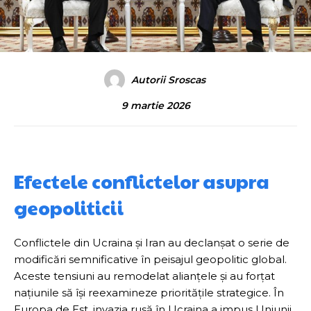
Autorii Sroscas
9 martie 2026
Efectele conflictelor asupra
geopoliticii
Conflictele din Ucraina și Iran au declanșat o serie de
modificări semnificative în peisajul geopolitic global.
Aceste tensiuni au remodelat alianțele și au forțat
națiunile să își reexamineze prioritățile strategice. În
Europa de Est, invazia rusă în Ucraina a impus Uniunii