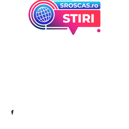
Bun venit la Sroscas.ro
Sroscas.ro un site de știri / blog de noutăți, dedicat
diseminării de informații și actualități. Acesta oferă articole,
reportaje și analize pe teme diverse, de la evenimente
curente la subiecte specifice de interes. Este un spațiu
digital pentru informare și educație. Contactati-ne oricand
la adresa: contact@sroscas.ro