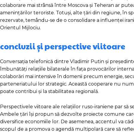
colaborare mai strânsă între Moscova și Teheran ar putea
amenințărilor teroriste. Totuși, alte țări din regiune, în
rezervate, temându-se de o consolidare a influenței iran
Orientul Mijlociu.
concluzii și perspective viitoare
Conversația telefonică dintre Vladimir Putin și președint
îmbunătăți relațiile bilaterale în fața provocărilor internaț
colaborări mai intensive în domenii precum energie, secu
parteneriatului lor strategic. Această cooperare nu numai
poate contribui și la stabilitatea regională.
Perspectivele viitoare ale relațiilor ruso-iraniene par să 
Ambele țări își propun să dezvolte proiecte comune care 
diversifice economiile lor. De asemenea, accentul va căde
scopul de a promova o agendă multipolară care să refle