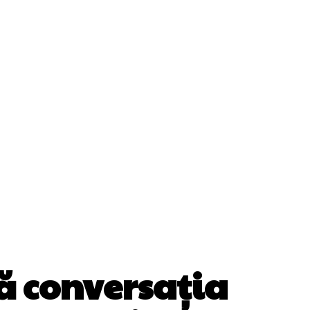
Cultura Si Entertainment
Diverse Noutati
ănătate / Hobby
Tech
ă conversația