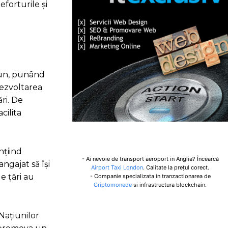
eforturile și
mun, punând
dezvoltarea
ri. De
cilita
nțiind
- Ai nevoie de transport aeroport in Anglia? Încearcă
ngajat să își
Airport Taxi London
. Calitate la prețul corect.
e țări au
- Companie specializata in tranzactionarea de
Criptomonede
si infrastructura blockchain.
 Națiunilor