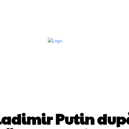
Afaceri Si Industrii
Home & Deco
S
DIVERSE NOUTATI
Vladimir Putin dup