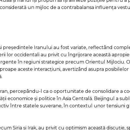
sia și Iranul își propun să își alinieze pozițiile pentru 
considerată un mijloc de a contrabalansa influența vestul
 și președintele Iranului au fost variate, reflectând compl
erii lor occidentali au privit cu îngrijorare această apropi
rgente în regiuni strategice precum Orientul Mijlociu. Ofi
roape aceste interacțiuni, avertizând asupra posibilelor i
ă.
i Iran, percepându-l ca o oportunitate de consolidare a co
ții economice și politice în Asia Centrală. Beijingul a subl
uctiv între statele suverane, în contextul unor tensiuni g
cum Siria și Irak, au privit cu optimism această discuție, 