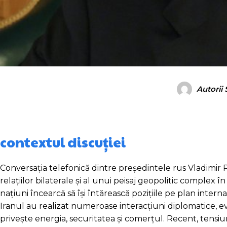
Autorii
contextul discuției
Conversația telefonică dintre președintele rus Vladimir P
relațiilor bilaterale și al unui peisaj geopolitic comple
națiuni încearcă să își întărească pozițiile pe plan intern
Iranul au realizat numeroase interacțiuni diplomatice, evi
privește energia, securitatea și comerțul. Recent, tensiun