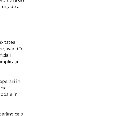
a promova un
ui și de a
exitatea
ere, având în
cialii
mplicații
operării în
iniat
lobale în
sperând că o