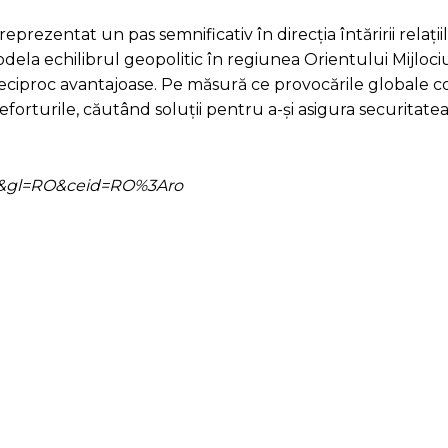
reprezentat un pas semnificativ în direcția întăririi relații
odela echilibrul geopolitic în regiunea Orientului Mijloci
reciproc avantajoase. Pe măsură ce provocările globale c
 eforturile, căutând soluții pentru a-și asigura securitatea
=ro&gl=RO&ceid=RO%3Aro