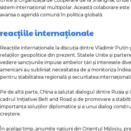
Unite și Organizația de Cooperare de la Shanghai, unde Ru
sistem internațional multipolar. Această colaborare este 
avansa o agendă comună în politica globală.
reacțiile internaționale
Reacțiile internaționale la discuția dintre Vladimir Putin
relațiilor geopolitice din prezent. Statele Unite și parten
vedere sancțiunile impuse ambelor țări și interesele dive
americani au subliniat necesitatea de a monitoriza îndeap
pentru stabilitatea regională și securitatea internațional
Pe de altă parte, China a salutat dialogul dintre Rusia ș
cadrul Inițiativei Belt and Road și de promovare a stabilită
importanța soluțiilor diplomatice și a unui dialog constr
creștere.
În același timp, anumite națiuni din Orientul Mijlociu, pre