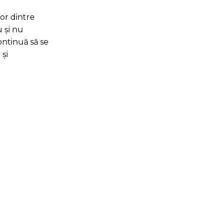
lor dintre
u și nu
ontinuă să se
 și