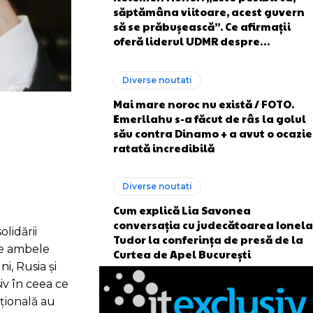
săptămâna viitoare, acest guvern
să se prăbușească”. Ce afirmații
oferă liderul UDMR despre…
Diverse noutati
Mai mare noroc nu există / FOTO.
Emerllahu s-a făcut de râs la golul
său contra Dinamo + a avut o ocazie
ratată incredibilă
Diverse noutati
Cum explică Lia Savonea
conversația cu judecătoarea Ionela
lidării
Tudor la conferința de presă de la
are ambele
Curtea de Apel București
i, Rusia și
iv în ceea ce
ațională au