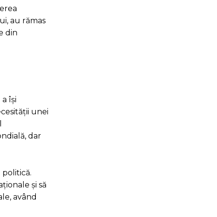
terea
lui, au rămas
e din
a își
cesității unei
l
ndială, dar
politică.
ționale și să
ale, având