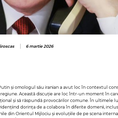
 Sroscas
6 martie 2026
utin și omologul său iranian a avut loc în contextul conso
x în regiune. Această discuție are loc într-un moment în c
ațional și să răspundă provocărilor comune. În ultimele lun
dențiind dorința de a colabora în diferite domenii, inclus
ile din Orientul Mijlociu și evoluțiile de pe scena intern