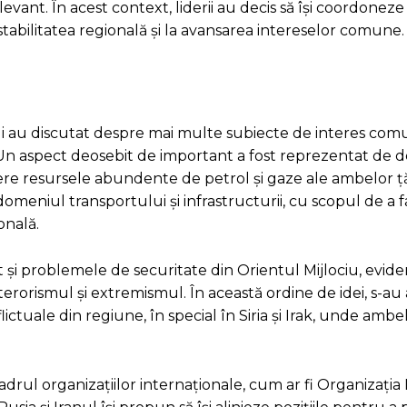
evant. În acest context, liderii au decis să își coordoneze 
stabilitatea regională și la avansarea intereselor comune.
ului au discutat despre mai multe subiecte de interes co
 Un aspect deosebit de important a fost reprezentat de 
re resursele abundente de petrol și gaze ale ambelor ță
meniul transportului și infrastructurii, cu scopul de a fa
onală.
t și problemele de securitate din Orientul Mijlociu, evide
rorismul și extremismul. În această ordine de idei, s-au a
ictuale din regiune, în special în Siria și Irak, unde ambel
cadrul organizațiilor internaționale, cum ar fi Organizația