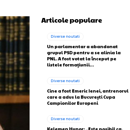
Articole populare
Diverse noutati
Un parlamentar a abandonat
grupul PSD pentru a se alinia la
PNL. A fost votat la început pe
listele formațiunii…
Diverse noutati
Cine a fost Emeric Ienei, antrenorul
care a adus la București Cupa
Campionilor Europeni
Diverse noutati
Kelemen Hunor: „Este posibil ca,