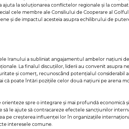
 ajuta la soluționarea conflictelor regionale și la comba
 special cele membre ale Consiliului de Cooperare al Golfu
iene și de impactul acesteia asupra echilibrului de puter
ele Iranului a subliniat angajamentul ambelor națiuni de 
ionale. La finalul discuțiilor, liderii au convenit asupra ne
ritate și comerț, recunoscând potențialul considerabil a
 că poate întări pozițiile celor două națiuni pe arena mo
se orienteze spre o integrare și mai profundă economică și 
să le ajute să contracareze efectele sancțiunilor interna
a pe creșterea influenței lor în organizațiile internațion
cte interesele comune.