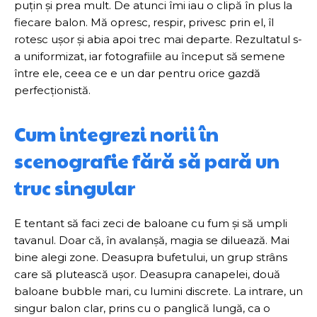
puțin și prea mult. De atunci îmi iau o clipă în plus la
fiecare balon. Mă opresc, respir, privesc prin el, îl
rotesc ușor și abia apoi trec mai departe. Rezultatul s-
a uniformizat, iar fotografiile au început să semene
între ele, ceea ce e un dar pentru orice gazdă
perfecționistă.
Cum integrezi norii în
scenografie fără să pară un
truc singular
E tentant să faci zeci de baloane cu fum și să umpli
tavanul. Doar că, în avalanșă, magia se diluează. Mai
bine alegi zone. Deasupra bufetului, un grup strâns
care să plutească ușor. Deasupra canapelei, două
baloane bubble mari, cu lumini discrete. La intrare, un
singur balon clar, prins cu o panglică lungă, ca o