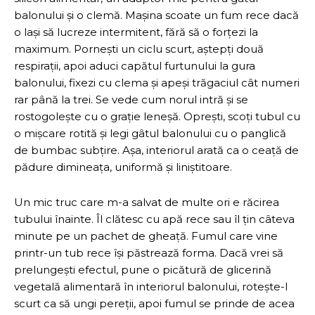
balonului și o clemă. Mașina scoate un fum rece dacă
o lași să lucreze intermitent, fără să o forțezi la
maximum. Pornești un ciclu scurt, aștepți două
respirații, apoi aduci capătul furtunului la gura
balonului, fixezi cu clema și apeși trăgaciul cât numeri
rar până la trei. Se vede cum norul intră și se
rostogolește cu o grație leneșă. Oprești, scoți tubul cu
o mișcare rotită și legi gâtul balonului cu o panglică
de bumbac subțire. Așa, interiorul arată ca o ceață de
pădure dimineața, uniformă și liniștitoare.
Un mic truc care m-a salvat de multe ori e răcirea
tubului înainte. Îl clătesc cu apă rece sau îl țin câteva
minute pe un pachet de gheață. Fumul care vine
printr-un tub rece își păstrează forma. Dacă vrei să
prelungești efectul, pune o picătură de glicerină
vegetală alimentară în interiorul balonului, rotește-l
scurt ca să ungi pereții, apoi fumul se prinde de acea