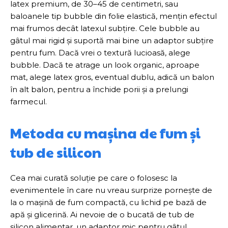
latex premium, de 30–45 de centimetri, sau
baloanele tip bubble din folie elastică, mențin efectul
mai frumos decât latexul subțire. Cele bubble au
gâtul mai rigid și suportă mai bine un adaptor subțire
pentru fum. Dacă vrei o textură lucioasă, alege
bubble. Dacă te atrage un look organic, aproape
mat, alege latex gros, eventual dublu, adică un balon
în alt balon, pentru a închide porii și a prelungi
farmecul.
Metoda cu mașina de fum și
tub de silicon
Cea mai curată soluție pe care o folosesc la
evenimentele în care nu vreau surprize pornește de
la o mașină de fum compactă, cu lichid pe bază de
apă și glicerină. Ai nevoie de o bucată de tub de
silicon alimentar, un adaptor mic pentru gâtul