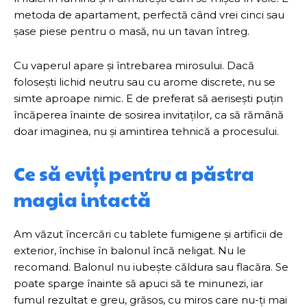
metoda de apartament, perfectă când vrei cinci sau
șase piese pentru o masă, nu un tavan întreg.
Cu vaperul apare și întrebarea mirosului. Dacă
folosești lichid neutru sau cu arome discrete, nu se
simte aproape nimic. E de preferat să aerisești puțin
încăperea înainte de sosirea invitaților, ca să rămână
doar imaginea, nu și amintirea tehnică a procesului.
Ce să eviți pentru a păstra
magia intactă
Am văzut încercări cu tablete fumigene și artificii de
exterior, închise în balonul încă neligat. Nu le
recomand. Balonul nu iubește căldura sau flacăra. Se
poate sparge înainte să apuci să te minunezi, iar
fumul rezultat e greu, grăsos, cu miros care nu-ți mai