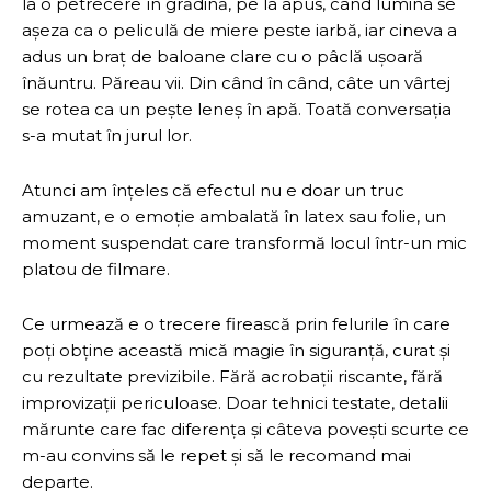
la o petrecere în grădină, pe la apus, când lumina se
așeza ca o peliculă de miere peste iarbă, iar cineva a
adus un braț de baloane clare cu o pâclă ușoară
înăuntru. Păreau vii. Din când în când, câte un vârtej
se rotea ca un pește leneș în apă. Toată conversația
s-a mutat în jurul lor.
Atunci am înțeles că efectul nu e doar un truc
amuzant, e o emoție ambalată în latex sau folie, un
moment suspendat care transformă locul într-un mic
platou de filmare.
Ce urmează e o trecere firească prin felurile în care
poți obține această mică magie în siguranță, curat și
cu rezultate previzibile. Fără acrobații riscante, fără
improvizații periculoase. Doar tehnici testate, detalii
mărunte care fac diferența și câteva povești scurte ce
m-au convins să le repet și să le recomand mai
departe.