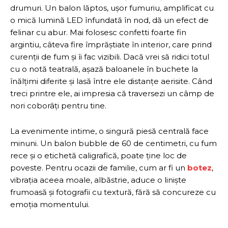
drumuri. Un balon lăptos, ușor fumuriu, amplificat cu
o mică lumină LED înfundată în nod, dă un efect de
felinar cu abur. Mai folosesc confetti foarte fin
argintiu, câteva fire împrăștiate în interior, care prind
curenții de fum și îi fac vizibili. Dacă vrei să ridici totul
cu o notă teatrală, așază baloanele în buchete la
înălțimi diferite și lasă între ele distanțe aerisite. Când
treci printre ele, ai impresia că traversezi un câmp de
nori coborâți pentru tine.
La evenimente intime, o singură piesă centrală face
minuni. Un balon bubble de 60 de centimetri, cu fum
rece și o etichetă caligrafică, poate ține loc de
poveste. Pentru ocazii de familie, cum ar fi un
botez
,
vibrația aceea moale, albăstrie, aduce o liniște
frumoasă și fotografii cu textură, fără să concureze cu
emoția momentului.