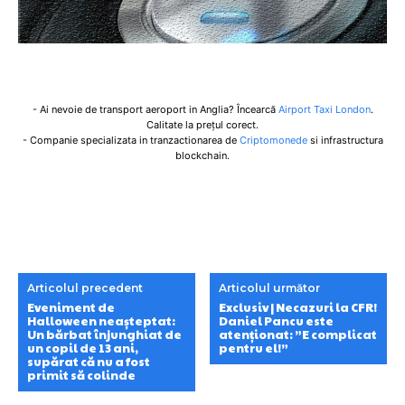
- Ai nevoie de transport aeroport in Anglia? Încearcă
Airport Taxi London
.
Calitate la prețul corect.
- Companie specializata in tranzactionarea de
Criptomonede
si infrastructura
blockchain.
Articolul precedent
Articolul următor
Eveniment de
Exclusiv | Necazuri la CFR!
Halloween neașteptat:
Daniel Pancu este
Un bărbat înjunghiat de
atenționat: ”E complicat
un copil de 13 ani,
pentru el!”
supărat că nu a fost
primit să colinde