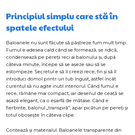
Principiul simplu care stă în
spatele efectului
Baloanele nu sunt făcute să păstreze fum mult timp.
Fumul e adesea cald când se formează, se ridică,
condensează pe pereții reci ai balonului și, după
câteva minute, începe să se așeze sau să se
estompeze. Secretul e să îl creezi rece, fin și să îl
introduci domol printr-un tub îngust, astfel încât
curentul să nu agite inutil interiorul. Când fumul e
rece, rămâne mai compact, iar desenul de ceață se
așază elegant, ca o eșarfă de mătase. Când e
fierbinte, balonul „transpiră”, apar picături pe pereți și
totul obosește în câteva clipe.
Contează și materialul. Baloanele transparente din