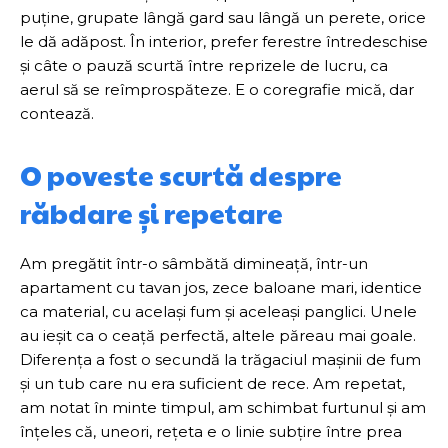
puține, grupate lângă gard sau lângă un perete, orice
le dă adăpost. În interior, prefer ferestre întredeschise
și câte o pauză scurtă între reprizele de lucru, ca
aerul să se reîmprospăteze. E o coregrafie mică, dar
contează.
O poveste scurtă despre
răbdare și repetare
Am pregătit într-o sâmbătă dimineață, într-un
apartament cu tavan jos, zece baloane mari, identice
ca material, cu același fum și aceleași panglici. Unele
au ieșit ca o ceață perfectă, altele păreau mai goale.
Diferența a fost o secundă la trăgaciul mașinii de fum
și un tub care nu era suficient de rece. Am repetat,
am notat în minte timpul, am schimbat furtunul și am
înțeles că, uneori, rețeta e o linie subțire între prea