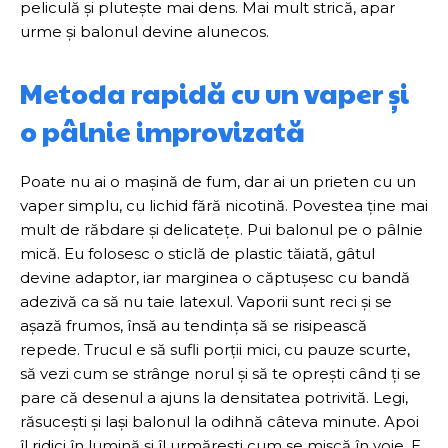
peliculă și plutește mai dens. Mai mult strică, apar
urme și balonul devine alunecos.
Metoda rapidă cu un vaper și
o pâlnie improvizată
Poate nu ai o mașină de fum, dar ai un prieten cu un
vaper simplu, cu lichid fără nicotină. Povestea ține mai
mult de răbdare și delicatețe. Pui balonul pe o pâlnie
mică. Eu folosesc o sticlă de plastic tăiată, gâtul
devine adaptor, iar marginea o căptușesc cu bandă
adezivă ca să nu taie latexul. Vaporii sunt reci și se
așază frumos, însă au tendința să se risipească
repede. Trucul e să sufli porții mici, cu pauze scurte,
să vezi cum se strânge norul și să te oprești când ți se
pare că desenul a ajuns la densitatea potrivită. Legi,
răsucești și lași balonul la odihnă câteva minute. Apoi
îl ridici în lumină și îl urmărești cum se mișcă în voie. E