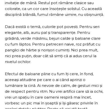
invitație de mână. Restul pot rămâne clasice sau
colorate, ca un cor care însoțește solistul. Cu această
disciplină blândă, fumul rămâne uimire, nu obișnuință.
Dacă există o temă, culorile pot povesti. Pentru seri
elegante, alb, auriu pal și transparențe. Pentru
grădină, verde măsliniu, bejuri calde și baloane clare
cu fum lăptos. Pentru petreceri naive, roz prăfuit cu
panglici de hârtie și norișori cuminți. Nici prea mult,
nici prea puțin, doar cât să simți că ai adus cerul la
nivelul ochilor.
Efectul de baloane pline cu fum îți cere, în fond,
aceeași atitudine pe care o ai când aprinzi o
lumânare la cină. Ai nevoie de calm, de gesturi mici și
de respect pentru ritm. Nu vrei artificii care să ia ochii,
vrei un spațiu în care oamenii respiră mai încet,
vorbesc un pic mai în șoaptă și își găsesc privirile în
același detaliu plutitor. Poate că aici stă toată