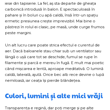
iese din tapiserie. La fel, aș sta departe de gheața
carbonică introdusă în balon. E spectaculoasă în
pahare și în boluri cu apă caldă, însă într-un spațiu
ermetic presiunea crește imprevizibil. Mai bine o
păstrezi în rolul ei clasic, pe masă, unde curge frumos
peste margini.
Un alt lucru care poate strica efectul e curentul de
aer. Dacă baloanele stau chiar sub un ventilator sau
lângă o ușă care tot se deschide, fumul se rupe în
filamente și parcă e mereu în fugă. E mult mai poetic
când mișcarea e lentă, aproape meditativă. O lumină
caldă, laterală, ajută. Orice bec alb rece devine o lupă
nemiloasă, iar ceața își pierde blândețea.
Culori, lumini și alte mici vrăji
Transparența e regină, dar poți merge și pe alte