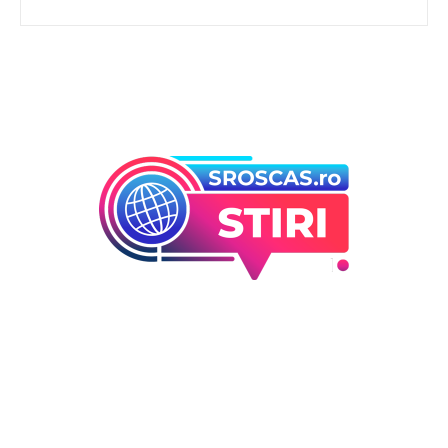
Bun venit la Sroscas.ro
Sroscas.ro un site de știri / blog de noutăți, dedicat
diseminării de informații și actualități. Acesta oferă articole,
reportaje și analize pe teme diverse, de la evenimente
curente la subiecte specifice de interes. Este un spațiu