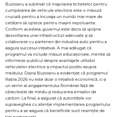
Buzoianu a subliniat că majorarea tichetelor pentru
cumpărarea de vehicule electrice este o măsură
crucială pentru a încuraja un număr mai mare de
cetățeni să opteze pentru mașini nepoluante.
Conform acesteia, guvernul este decis să sprijine
dezvoltarea unei infrastructuri adecvate și să
colaboreze cu parteneri din industria auto pentru a
asigura succesul inițiativei. A mai adăugat că
programul va include măsuri educaționale, menite să
informeze publicul despre avantajele utilizării
vehiculelor electrice și impactul pozitiv asupra
mediului. Diana Buzoianu a evidențiat că programul
Rabla 2026 nu este doar o inițiativă economică, ci și
un semn al angajamentului României față de
obiectivele de mediu și reducerea emisiilor de
carbon. La final, a asigurat că autoritățile vor
supraveghea cu atenție implementarea programului
pentru a se asigura că beneficiile sunt resimțite de
toți participanții.