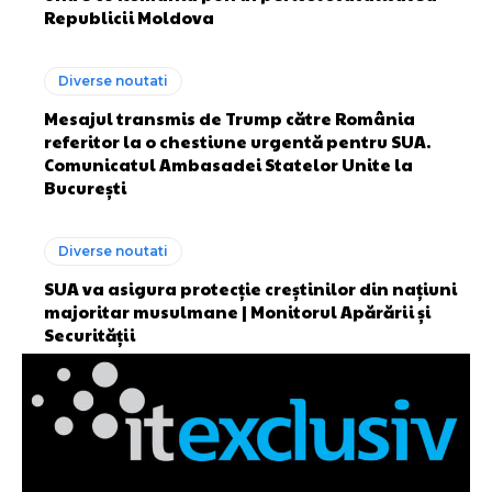
Republicii Moldova
Diverse noutati
Mesajul transmis de Trump către România
referitor la o chestiune urgentă pentru SUA.
Comunicatul Ambasadei Statelor Unite la
București
Diverse noutati
SUA va asigura protecție creștinilor din națiuni
majoritar musulmane | Monitorul Apărării și
Securității