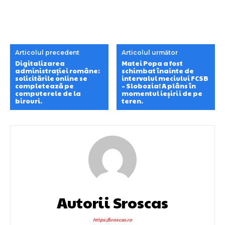
Articolul precedent
Articolul următor
Digitalizarea
Matei Popa a fost
administrației române:
schimbat înainte de
solicitările online se
intervalul meciului FCSB
completează pe
– Slobozia! A plâns în
computerele de la
momentul ieșirii de pe
birouri.
teren.
Autorii Sroscas
https://sroscas.ro