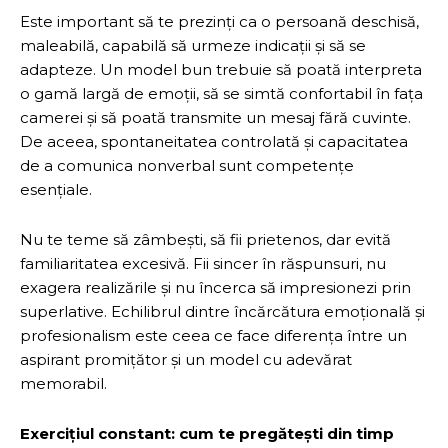
Este important să te prezinți ca o persoană deschisă,
maleabilă, capabilă să urmeze indicații și să se
adapteze. Un model bun trebuie să poată interpreta
o gamă largă de emoții, să se simtă confortabil în fața
camerei și să poată transmite un mesaj fără cuvinte.
De aceea, spontaneitatea controlată și capacitatea
de a comunica nonverbal sunt competențe
esențiale.
Nu te teme să zâmbești, să fii prietenos, dar evită
familiaritatea excesivă. Fii sincer în răspunsuri, nu
exagera realizările și nu încerca să impresionezi prin
superlative. Echilibrul dintre încărcătura emoțională și
profesionalism este ceea ce face diferența între un
aspirant promițător și un model cu adevărat
memorabil.
Exercițiul constant: cum te pregătești din timp