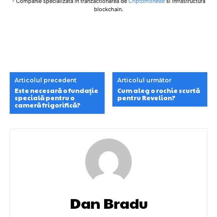
- Companie specializata in tranzactionarea de
Criptomonede
si infrastructura
blockchain.
Articolul precedent
Articolul următor
Este necesară o fundație
Cum aleg o rochie scurtă
specială pentru o
pentru Revelion?
cameră frigorifică?
Dan Bradu