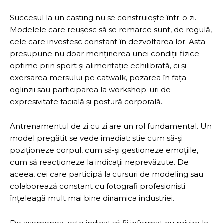
Succesul la un casting nu se construiește într-o zi.
Modelele care reușesc să se remarce sunt, de regulă,
cele care investesc constant în dezvoltarea lor. Asta
presupune nu doar menținerea unei condiții fizice
optime prin sport și alimentație echilibrată, ci și
exersarea mersului pe catwalk, pozarea în fața
oglinzii sau participarea la workshop-uri de
expresivitate facială și postură corporală.
Antrenamentul de zi cu zi are un rol fundamental. Un
model pregătit se vede imediat: știe cum să-și
poziționeze corpul, cum să-și gestioneze emoțiile,
cum să reacționeze la indicații neprevăzute. De
aceea, cei care participă la cursuri de modeling sau
colaborează constant cu fotografi profesioniști
înțeleagă mult mai bine dinamica industriei.
De asemenea, este indicat să fii informat cu privire la