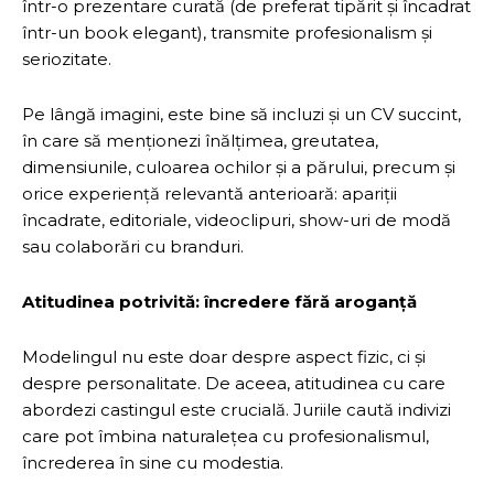
într-o prezentare curată (de preferat tipărit și încadrat
într-un book elegant), transmite profesionalism și
seriozitate.
Pe lângă imagini, este bine să incluzi și un CV succint,
în care să menționezi înălțimea, greutatea,
dimensiunile, culoarea ochilor și a părului, precum și
orice experiență relevantă anterioară: apariții
încadrate, editoriale, videoclipuri, show-uri de modă
sau colaborări cu branduri.
Atitudinea potrivită: încredere fără aroganță
Modelingul nu este doar despre aspect fizic, ci și
despre personalitate. De aceea, atitudinea cu care
abordezi castingul este crucială. Juriile caută indivizi
care pot îmbina naturalețea cu profesionalismul,
încrederea în sine cu modestia.