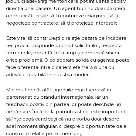
joburi, ci adevărați mentori care pot influența decisiv
direcția unei cariere. Un agent bun nu doar că oferă
oportunități, ci știe să-ți contureze imaginea, să-ți
negocieze contractele, să-ți protejeze interesele.
Este vital să construiești o relație bazată pe încădere
reciprocă. Răspunde prompt solicitărilor, respectă
termenele, prezintă-te la timp și comunică sincer
orice problemă. O colaborare solidă cu agenția poate
face diferența între o carieră efemeră și una cu
adevărat durabilă în industria modei.
Mai mult decât atât, agențiile mari lucrează în
parteneriat cu branduri internaționale, iar un
feedback pozitiv din partea lor poate deschide uși
nebănuite. Încă de la primul casting, este important
să înțeleagă candidații că nu e vorba doar despre
acel moment singular, ci despre o oportunitate de a
construi o relație pe termen lung.