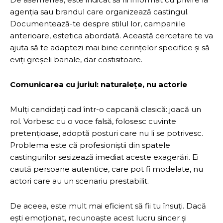
agenția sau brandul care organizează castingul.
Documentează-te despre stilul lor, campaniile
anterioare, estetica abordată. Această cercetare te va
ajuta să te adaptezi mai bine cerințelor specifice și să
eviți greșeli banale, dar costisitoare.
Comunicarea cu juriul: naturalețe, nu actorie
Mulți candidați cad într-o capcană clasică: joacă un
rol. Vorbesc cu o voce falsă, folosesc cuvinte
pretențioase, adoptă posturi care nu li se potrivesc.
Problema este că profesioniștii din spatele
castingurilor sesizează imediat aceste exagerări. Ei
caută persoane autentice, care pot fi modelate, nu
actori care au un scenariu prestabilit.
De aceea, este mult mai eficient să fii tu însuți. Dacă
ești emoționat, recunoaște acest lucru sincer și