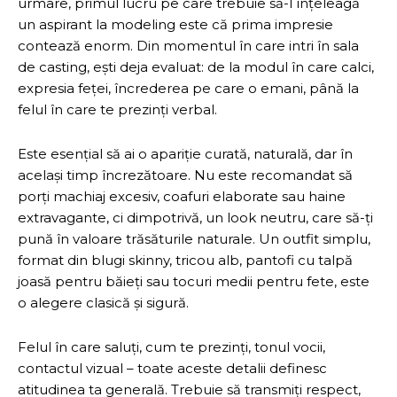
urmare, primul lucru pe care trebuie să-l înțeleagă
un aspirant la modeling este că prima impresie
contează enorm. Din momentul în care intri în sala
de casting, ești deja evaluat: de la modul în care calci,
expresia feței, încrederea pe care o emani, până la
felul în care te prezinți verbal.
Este esențial să ai o apariție curată, naturală, dar în
același timp încrezătoare. Nu este recomandat să
porți machiaj excesiv, coafuri elaborate sau haine
extravagante, ci dimpotrivă, un look neutru, care să-ți
pună în valoare trăsăturile naturale. Un outfit simplu,
format din blugi skinny, tricou alb, pantofi cu talpă
joasă pentru băieți sau tocuri medii pentru fete, este
o alegere clasică și sigură.
Felul în care saluți, cum te prezinți, tonul vocii,
contactul vizual – toate aceste detalii definesc
atitudinea ta generală. Trebuie să transmiți respect,