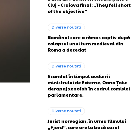
Cluj – Craiova final: „They fell short
of the objective”
Diverse noutati
Românul care a rămas captiv după
colapsul unui turn medieval din
Roma a decedat
Diverse noutati
Scandal în timpul audierii
ministrului de Externe, Oana Țoiu:
derapaj xenofob în cadrul comisiei
parlamentare.
Diverse noutati
Jurist norvegian, în urma filmului
„Fjord”, care are la bază cazul