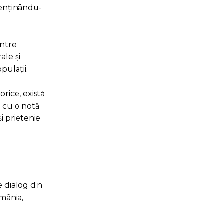
 menținându-
intre
ale și
pulații.
orice, există
l cu o notă
i prietenie
e dialog din
omânia,