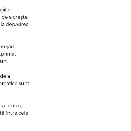
țiilor
ă de a crește
 la depășirea
tejării
exprimat
uni.
 de a
lomatice sunt
res comun,
tă între cele