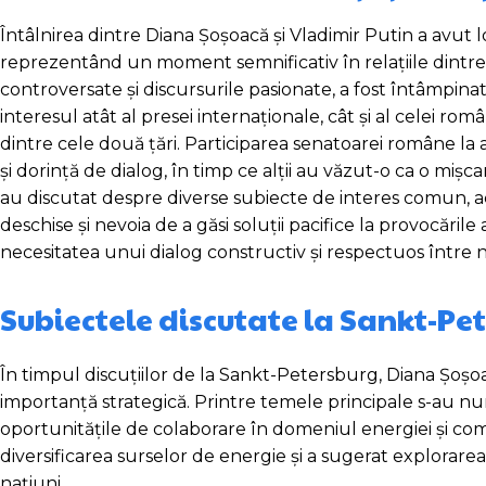
Întâlnirea dintre Diana Șoșoacă și Vladimir Putin a avut
reprezentând un moment semnificativ în relațiile dintre
controversate și discursurile pasionate, a fost întâmpinat
interesul atât al presei internaționale, cât și al celei r
dintre cele două țări. Participarea senatoarei române la
și dorință de dialog, în timp ce alții au văzut-o ca o mișcar
au discutat despre diverse subiecte de interes comun,
deschise și nevoia de a găsi soluții pacifice la provocările 
necesitatea unui dialog constructiv și respectuos între na
Subiectele discutate la Sankt-Pe
În timpul discuțiilor de la Sankt-Petersburg, Diana Șoșoa
importanță strategică. Printre temele principale s-au nu
oportunitățile de colaborare în domeniul energiei și co
diversificarea surselor de energie și a sugerat explora
națiuni.