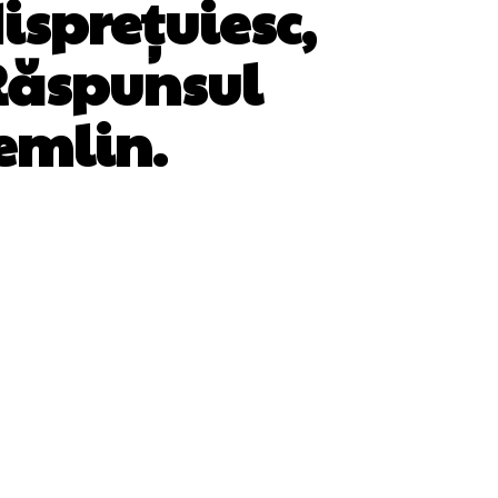
isprețuiesc,
Răspunsul
emlin.
WhatsApp