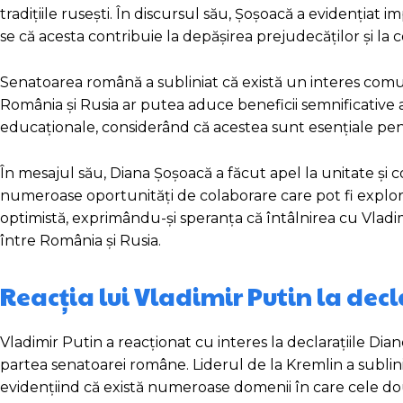
tradițiile rusești. În discursul său, Șoșoacă a evidențiat
se că acesta contribuie la depășirea prejudecăților și la 
Senatoarea română a subliniat că există un interes comun
România și Rusia ar putea aduce beneficii semnificative a
educaționale, considerând că acestea sunt esențiale pentr
În mesajul său, Diana Șoșoacă a făcut apel la unitate și col
numeroase oportunități de colaborare care pot fi explora
optimistă, exprimându-și speranța că întâlnirea cu Vladi
între România și Rusia.
Reacția lui Vladimir Putin la dec
Vladimir Putin a reacționat cu interes la declarațiile Dia
partea senatoarei române. Liderul de la Kremlin a sublin
evidențiind că există numeroase domenii în care cele do