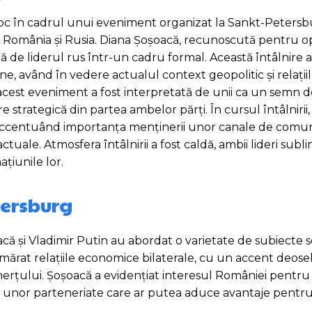
 loc în cadrul unui eveniment organizat la Sankt-Petersb
 România și Rusia. Diana Șoșoacă, recunoscută pentru opi
ă de liderul rus într-un cadru formal. Această întâlnire a
omâne, având în vedere actualul context geopolitic și relaț
 acest eveniment a fost interpretată de unii ca un semn 
e strategică din partea ambelor părți. În cursul întâlnirii, c
 accentuând importanța menținerii unor canale de comu
actuale. Atmosfera întâlnirii a fost caldă, ambii lideri subli
țiunile lor.
tersburg
că și Vladimir Putin au abordat o varietate de subiecte se
mărat relațiile economice bilaterale, cu un accent deose
merțului. Șoșoacă a evidențiat interesul României pentru
rea unor parteneriate care ar putea aduce avantaje pent