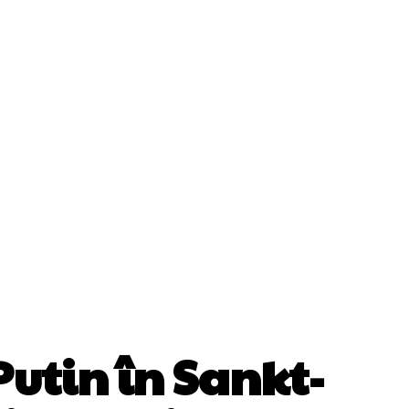
ii
Cultura Si Entertainment
Diverse Noutati
Sănătate / Hobby
Tech
utin în Sankt-