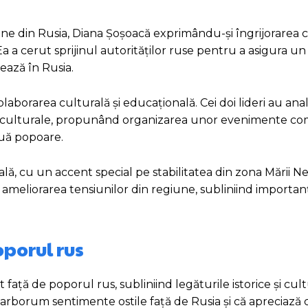
ne din Rusia, Diana Șoșoacă exprimându-și îngrijorarea cu
Ea a cerut sprijinul autorităților ruse pentru a asigura u
rează în Rusia.
aborarea culturală și educațională. Cei doi lideri au anal
e și culturale, propunând organizarea unor evenimente c
ouă popoare.
nală, cu un accent special pe stabilitatea din zona Mării 
u ameliorarea tensiunilor din regiune, subliniind importan
porul rus
față de poporul rus, subliniind legăturile istorice și cul
rborum sentimente ostile față de Rusia și că apreciază c