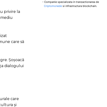
- Companie specializata in tranzactionarea de
Criptomonede
si infrastructura blockchain.
 privire la
n mediu
izat
omune care să
Negre. Șoșoacă
ța dialogului
turale care
ultura și