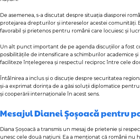
De asemenea, s-a discutat despre situația diasporei româ
protejarea drepturilor și intereselor acestei comunități. 
favorabil și prietenos pentru românii care locuiesc și luc
Un alt punct important de pe agenda discuțiilor a fost col
posibilitățile de intensificare a schimburilor academic
faciliteze înțelegerea și respectul reciproc între cele d
Întâlnirea a inclus și o discuție despre securitatea regio
și-a exprimat dorința de a găsi soluții diplomatice pentr
și cooperării internaționale în acest sens.
Mesajul Dianei Șoșoacă pentru po
Diana Șoșoacă a transmis un mesaj de prietenie și respect 
unesc cele două națiuni. Ea a menționat că românii nu ha