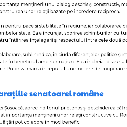
 importanța menținerii unui dialog deschis și constructiv,
construirea unor relații bazate pe încredere reciprocă.
 pentru pace și stabilitate în regiune, iar colaborarea d
mbelor state. Ea a încurajat sporirea schimburilor cultur
u întărirea înțelegerii și respectului între cele două po
aborare, subliniind că, în ciuda diferențelor politice și ist
te în beneficiul ambelor națiuni. Ea a încheiat discursu
mir Putin va marca începutul unei noi ere de cooperare ș
larațiile senatoarei române
nei Șoșoacă, apreciind tonul prietenos și deschiderea cătr
iat importanța menținerii unor relații constructive cu R
uă țări pot colabora în mod benefic.