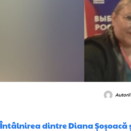
Autorii
Întâlnirea dintre Diana Șoșoacă ș