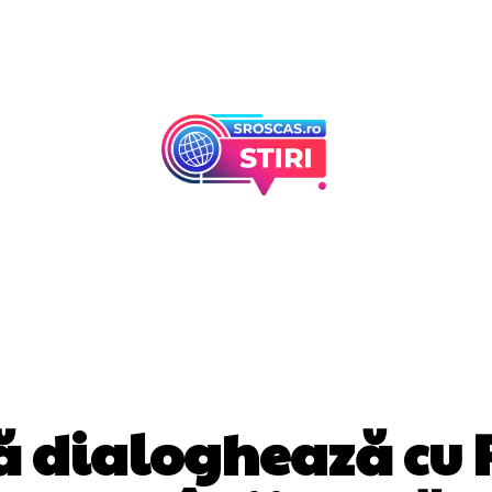
Afaceri Si Industr
Home & Deco
DIVERSE NOUTATI
 dialoghează cu P