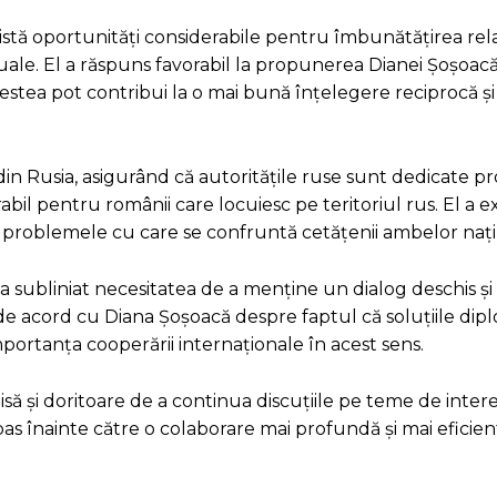
xistă oportunități considerabile pentru îmbunătățirea rela
tuale. El a răspuns favorabil la propunerea Dianei Șoșoac
estea pot contribui la o mai bună înțelegere reciprocă și
 Rusia, asigurând că autoritățile ruse sunt dedicate pro
abil pentru românii care locuiesc pe teritoriul rus. El a 
a problemele cu care se confruntă cetățenii ambelor nați
 a subliniat necesitatea de a menține un dialog deschis și
 de acord cu Diana Șoșoacă despre faptul că soluțiile dip
portanța cooperării internaționale în acest sens.
hisă și doritoare de a continua discuțiile pe teme de inte
s înainte către o colaborare mai profundă și mai eficien