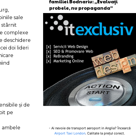
familiei Bodnariu: „Evaluați
probele, nu propaganda”
urg,
niile sale
 stârnit
iile complexe
de deschidere
ei doi lideri
nicare
niind
nsibile și de
bit pe
ru ambele
- Ai nevoie de transport aeroport in Anglia? Încearcă
Airport Taxi London
. Calitate la prețul corect.