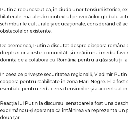
Putin a recunoscut că, în ciuda unor tensiuni istorice, e
bilaterale, mai ales în contextul provocărilor globale ac
schimburile culturale și educaționale, considerând că ac
obstacolelor existente.
De asemenea, Putin a discutat despre diaspora română din
drepturilor acestei comunități și creării unui mediu favor
dorința de a colabora cu România pentru a găsi soluții l
În ceea ce privește securitatea regională, Vladimir Putin
coopera pentru stabilitate în zona Mării Negre. El a fost
esențiale pentru reducerea tensiunilor și a accentuat im
Reacția lui Putin la discursul senatoarei a fost una desc
exprimându-și speranța că întâlnirea va reprezenta un pa
două țări.