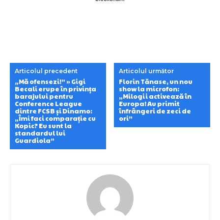
Articolul precedent
Articolul următor
„Mă ofensezi!” » Gigi
Florin Tănase, un nou
Becali erupe în privința
show la microfon:
barajului pentru
„Milogii activează în
Conference League
Europa! Au primit
dintre FCSB și Dinamo:
înfrângeri de zeci de
„Îmi faci comparație cu
ori”
Kopic? Eu sunt la
standardul lui
Guardiola”