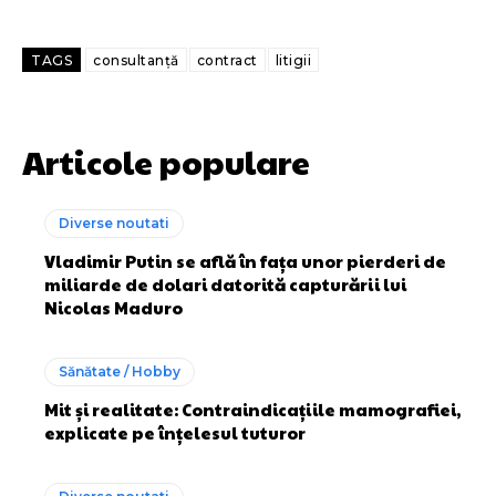
TAGS
consultanță
contract
litigii
Articole populare
Diverse noutati
Vladimir Putin se află în fața unor pierderi de
miliarde de dolari datorită capturării lui
Nicolas Maduro
Sănătate / Hobby
Mit și realitate: Contraindicațiile mamografiei,
explicate pe înțelesul tuturor