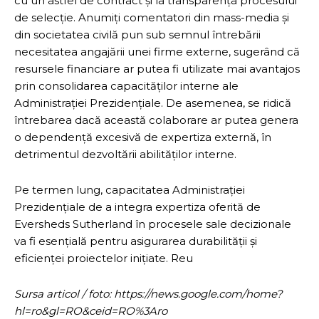
cu un astfel de contract și la transparența procesului
de selecție. Anumiți comentatori din mass-media și
din societatea civilă pun sub semnul întrebării
necesitatea angajării unei firme externe, sugerând că
resursele financiare ar putea fi utilizate mai avantajos
prin consolidarea capacităților interne ale
Administrației Prezidențiale. De asemenea, se ridică
întrebarea dacă această colaborare ar putea genera
o dependență excesivă de expertiza externă, în
detrimentul dezvoltării abilităților interne.
Pe termen lung, capacitatea Administrației
Prezidențiale de a integra expertiza oferită de
Eversheds Sutherland în procesele sale decizionale
va fi esențială pentru asigurarea durabilității și
eficienței proiectelor inițiate. Reu
Sursa articol / foto: https://news.google.com/home?
hl=ro&gl=RO&ceid=RO%3Aro