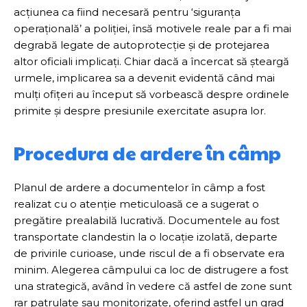
acțiunea ca fiind necesară pentru ‘siguranța
operațională’ a poliției, însă motivele reale par a fi mai
degrabă legate de autoprotecție și de protejarea
altor oficiali implicați. Chiar dacă a încercat să șteargă
urmele, implicarea sa a devenit evidentă când mai
mulți ofițeri au început să vorbească despre ordinele
primite și despre presiunile exercitate asupra lor.
Procedura de ardere în câmp
Planul de ardere a documentelor în câmp a fost
realizat cu o atenție meticuloasă ce a sugerat o
pregătire prealabilă lucrativă. Documentele au fost
transportate clandestin la o locație izolată, departe
de privirile curioase, unde riscul de a fi observate era
minim. Alegerea câmpului ca loc de distrugere a fost
una strategică, având în vedere că astfel de zone sunt
rar patrulate sau monitorizate, oferind astfel un grad