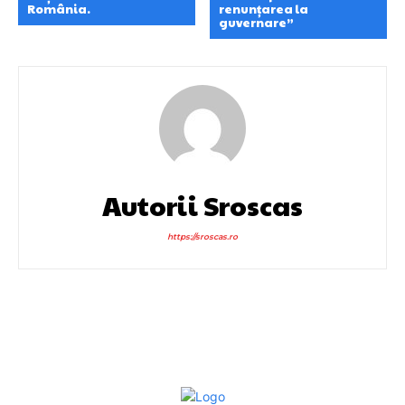
România.
renunțarea la
guvernare”
Autorii Sroscas
https://sroscas.ro