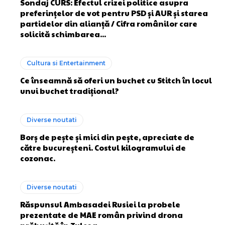
Sondaj CURS: Efectul crizei politice asupra
preferințelor de vot pentru PSD și AUR și starea
partidelor din alianță / Cifra românilor care
solicită schimbarea...
Cultura si Entertainment
Ce înseamnă să oferi un buchet cu Stitch în locul
unui buchet tradițional?
Diverse noutati
Borș de pește și mici din pește, apreciate de
către bucureșteni. Costul kilogramului de
cozonac.
Diverse noutati
Răspunsul Ambasadei Rusiei la probele
prezentate de MAE român privind drona