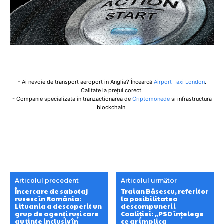
- Ai nevoie de transport aeroport in Anglia? Încearcă
Airport Taxi London
.
Calitate la prețul corect.
- Companie specializata in tranzactionarea de
Criptomonede
si infrastructura
blockchain.
Articolul precedent
Articolul următor
Încercare de sabotaj
Traian Băsescu, referitor
rusesc în România:
la posibilitatea
Lituania a descoperit un
descompunerii
grup de agenți ruși care
Coaliției: „PSD înțelege
au ținte inclusiv în
ce ar implica