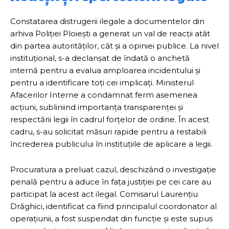
Constatarea distrugerii ilegale a documentelor din
arhiva Poliției Ploiești a generat un val de reacții atât
din partea autorităților, cât și a opiniei publice. La nivel
instituțional, s-a declanșat de îndată o anchetă
internă pentru a evalua amploarea incidentului și
pentru a identificare toți cei implicați. Ministerul
Afacerilor Interne a condamnat ferm asemenea
acțiuni, subliniind importanța transparenței și
respectării legii în cadrul forțelor de ordine. În acest
cadru, s-au solicitat măsuri rapide pentru a restabili
încrederea publicului în instituțiile de aplicare a legii.
Procuratura a preluat cazul, deschizând o investigație
penală pentru a aduce în fața justiției pe cei care au
participat la acest act ilegal. Comisarul Laurențiu
Drăghici, identificat ca fiind principalul coordonator al
operațiunii, a fost suspendat din funcție și este supus