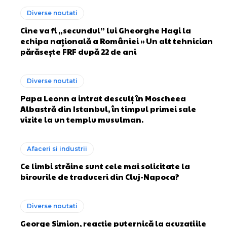
Diverse noutati
Cine va fi „secundul” lui Gheorghe Hagi la
echipa națională a României » Un alt tehnician
părăsește FRF după 22 de ani
Diverse noutati
Papa Leonn a intrat desculț în Moscheea
Albastră din Istanbul, în timpul primei sale
vizite la un templu musulman.
Afaceri si industrii
Ce limbi străine sunt cele mai solicitate la
birourile de traduceri din Cluj-Napoca?
Diverse noutati
George Simion, reacție puternică la acuzațiile