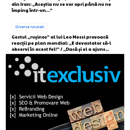
din Iran: „Aceștia nu se vor opri până nu ne
împing într-un…”
Diverse noutati
Gestul „rușinos” al lui Leo Messi provoacă
reacții pe plan mondial: „E devastator să-l
observi în acest fel!” / „Dacă și el a ajuns...