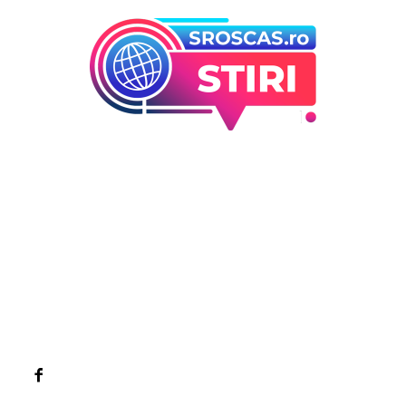
Bun venit la Sroscas.ro
Sroscas.ro un site de știri / blog de noutăți, dedicat
diseminării de informații și actualități. Acesta oferă articole,
reportaje și analize pe teme diverse, de la evenimente
curente la subiecte specifice de interes. Este un spațiu
digital pentru informare și educație. Contactati-ne oricand
la adresa: contact@sroscas.ro