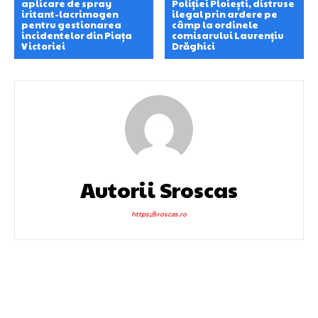
aplicare de spray
Poliției Ploiești, distruse
iritant-lacrimogen
ilegal prin ardere pe
pentru gestionarea
câmp la ordinele
incidentelor din Piața
comisarului Laurențiu
Victoriei
Drăghici
Autorii Sroscas
https://sroscas.ro