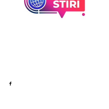
Bun venit la Sroscas.ro
Sroscas.ro un site de știri / blog de noutăți, dedicat
diseminării de informații și actualități. Acesta oferă articole,
reportaje și analize pe teme diverse, de la evenimente
curente la subiecte specifice de interes. Este un spațiu
digital pentru informare și educație. Contactati-ne oricand
la adresa: contact@sroscas.ro
Categorii