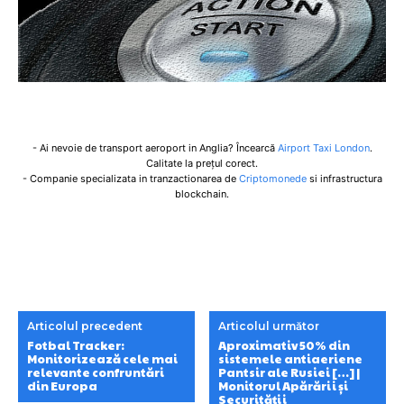
- Ai nevoie de transport aeroport in Anglia? Încearcă
Airport Taxi London
.
Calitate la prețul corect.
- Companie specializata in tranzactionarea de
Criptomonede
si infrastructura
blockchain.
Articolul precedent
Articolul următor
Fotbal Tracker:
Aproximativ 50% din
Monitorizează cele mai
sistemele antiaeriene
relevante confruntări
Pantsir ale Rusiei […] |
din Europa
Monitorul Apărării și
Securității