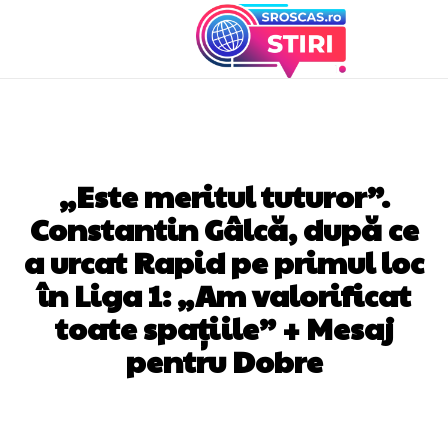
DIVERSE NOUTATI
„Este meritul tuturor”.
Constantin Gâlcă, după ce
a urcat Rapid pe primul loc
în Liga 1: „Am valorificat
toate spațiile” + Mesaj
pentru Dobre
Facebook
Twitter
Pinterest