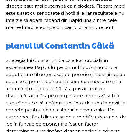
direcție este mai puternică ca niciodată. Fiecare meci
este tratat cu seriozitate și hotărâre, iar rezultatele nu
întârzie să apară, făcând din Rapid una dintre cele
mai redutabile echipe din campionat în prezent.
planul lui Constantin Gâlcă
Strategia lui Constantin Gâlcă a fost crucială în
ascensiunea Rapidului pe primul loc. Antrenorul a
adoptat un stil de joc axat pe posesie și tranziții rapide,
ceea ce a permis echipei să conducă meciurile și să
impună ritmul jocului. Gâlcă a pus accent pe
disciplină tactică și pe o organizare defensivă solidă,
asigurându-se că jucătorii sunt întotdeauna în pozițiile
corecte pentru a bloca atacurile adversarilor. De
asemenea, flexibilitatea sa de a modifica sistemele de
joc în funcție de oponenți a fost un factor
determinant, surprinzând deseori echipele adverse