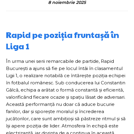
8 noiembrie 2025
Rapid pe poziția fruntașă în
Liga 1
În urma unei serii remarcabile de partide, Rapid
București a ajuns să fie pe locul întâi în clasamentul
Ligii 1, o realizare notabilă ce întărește poziția echipei
în fotbalul românesc. Sub conducerea lui Constantin
Gâlcă, echipa a arătat o formă constantă și eficientă,
valorificând fiecare ocazie și spațiu lăsat de adversari.
Această performanță nu doar că aduce bucurie
fanilor, dar și sporește moralul și încrederea
jucătorilor, care sunt ambițioși să păstreze ritmul și să
își apere poziția de lider. Atmosfera în echipă este
electrizantă, iar dorința de a continua în această