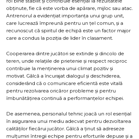
rol bine stabilit și contribuie esențial la rezultatele
obținute, fie că este vorba de apărare, mijloc sau atac.
Antrenorul a evidențiat importanța unui grup unit,
care lucrează împreună pentru un țel comun, și a
recunoscut că spiritul de echipă este un factor major
care a condus la poziția de lider în clasament.
Cooperarea dintre jucători se extinde și dincolo de
teren, unde relațiile de prietenie și respect reciproc
contribuie la menținerea unui climat pozitiv și
motivat. Gâlcă a încurajat dialogul și deschiderea,
considerând că o comunicare eficientă este vitală
pentru rezolvarea oricăror probleme și pentru
îmbunătățirea continuă a performanțelor echipei.
De asemenea, personalul tehnic joacă un rol esențial
în asigurarea unui mediu adecvat pentru dezvoltarea
calităților fiecărui jucător. Gâlcă a ținut să adreseze
mulțumiri întregii echipe pentru eforturile depuse și a