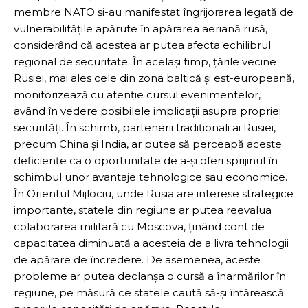
membre NATO și-au manifestat îngrijorarea legată de
vulnerabilitățile apărute în apărarea aeriană rusă,
considerând că acestea ar putea afecta echilibrul
regional de securitate. În același timp, țările vecine
Rusiei, mai ales cele din zona baltică și est-europeană,
monitorizează cu atenție cursul evenimentelor,
având în vedere posibilele implicații asupra propriei
securități. În schimb, partenerii tradiționali ai Rusiei,
precum China și India, ar putea să perceapă aceste
deficiențe ca o oportunitate de a-și oferi sprijinul în
schimbul unor avantaje tehnologice sau economice.
În Orientul Mijlociu, unde Rusia are interese strategice
importante, statele din regiune ar putea reevalua
colaborarea militară cu Moscova, ținând cont de
capacitatea diminuată a acesteia de a livra tehnologii
de apărare de încredere. De asemenea, aceste
probleme ar putea declanșa o cursă a înarmărilor în
regiune, pe măsură ce statele caută să-și întărească