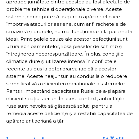
aproape jumătate dintre acestea au fost afectate de
probleme tehnice și operaționale diverse. Aceste
sisteme, concepute să asigure o apărare eficace
împotriva atacurilor aeriene, cum ar fi rachetele de
croazieră și dronele, nu mai funcționează la parametri
ideali. Principalele cauze ale acestor defecțiuni sunt
uzura echipamentelor, lipsa pieselor de schimb și
întreținerea necorespunzătoare. În plus, condițiile
climatice dure și utilizarea intensă în conflictele
recente au dus la deteriorarea rapidă a acestor
sisteme. Aceste neajunsuri au condus la o reducere
semnificativă a eficienței operaționale a sistemelor
Pantsir, impactând capacitatea Rusiei de a-și apăra
eficient spațiul aerian. În acest context, autoritățile
ruse sunt nevoite să găsească soluții pentru a
remedia aceste deficiențe și a restabili capacitatea de
apărare antiaeriană a țării.