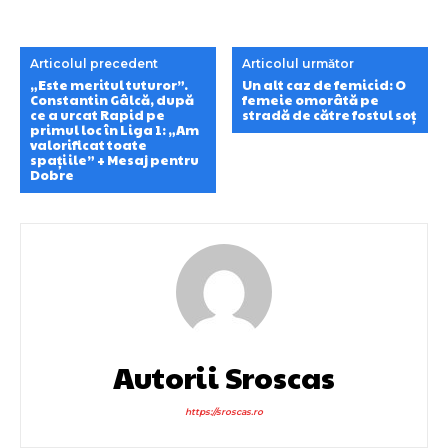
Articolul precedent
Articolul următor
„Este meritul tuturor”.
Un alt caz de femicid: O
Constantin Gâlcă, după
femeie omorâtă pe
ce a urcat Rapid pe
stradă de către fostul soț
primul loc în Liga 1: „Am
valorificat toate
spațiile” + Mesaj pentru
Dobre
Autorii Sroscas
https://sroscas.ro