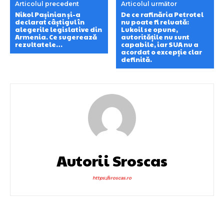
Articolul precedent
Articolul următor
Nikol Pașinian și-a
De ce rafinăria Petrotel
declarat câștigul în
nu poate fi reluată:
alegerile legislative din
Lukoil se opune,
Armenia. Ce sugerează
autoritățile nu sunt
rezultatele…
capabile, iar SUA nu a
acordat o excepție clar
definită.
Autorii Sroscas
https://sroscas.ro