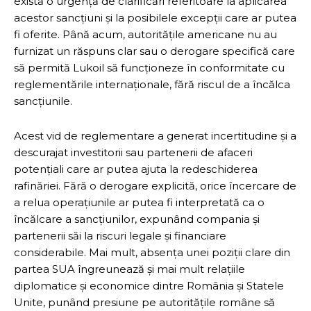
există o urgență de clarificări referitoare la aplicarea
acestor sancțiuni și la posibilele excepții care ar putea
fi oferite. Până acum, autoritățile americane nu au
furnizat un răspuns clar sau o derogare specifică care
să permită Lukoil să funcționeze în conformitate cu
reglementările internaționale, fără riscul de a încălca
sancțiunile.
Acest vid de reglementare a generat incertitudine și a
descurajat investitorii sau partenerii de afaceri
potențiali care ar putea ajuta la redeschiderea
rafinăriei. Fără o derogare explicită, orice încercare de
a relua operațiunile ar putea fi interpretată ca o
încălcare a sancțiunilor, expunând compania și
partenerii săi la riscuri legale și financiare
considerabile. Mai mult, absența unei poziții clare din
partea SUA îngreunează și mai mult relațiile
diplomatice și economice dintre România și Statele
Unite, punând presiune pe autoritățile române să