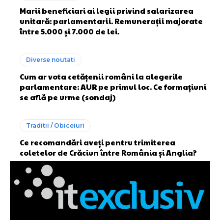
Marii beneficiari ai legii privind salarizarea
unitară: parlamentarii. Remunerații majorate
între 5.000 și 7.000 de lei.
Diverse noutati
Cum ar vota cetățenii români la alegerile
parlamentare: AUR pe primul loc. Ce formațiuni
se află pe urme (sondaj)
Traditii / Obiceiuri
Ce recomandări aveți pentru trimiterea
coletelor de Crăciun între România și Anglia?