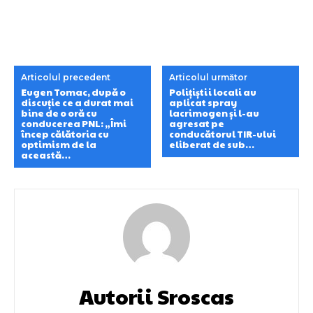
Articolul precedent
Articolul următor
Eugen Tomac, după o
Polițiștii locali au
discuție ce a durat mai
aplicat spray
bine de o oră cu
lacrimogen și l-au
conducerea PNL: „Îmi
agresat pe
încep călătoria cu
conducătorul TIR-ului
optimism de la
eliberat de sub…
această…
Autorii Sroscas