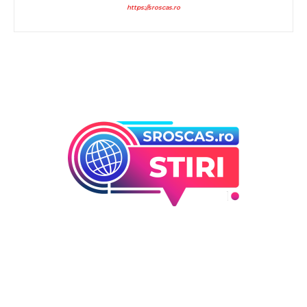
https://sroscas.ro
Bun venit la Sroscas.ro
Sroscas.ro un site de știri / blog de noutăți, dedicat
diseminării de informații și actualități. Acesta oferă articole,
reportaje și analize pe teme diverse, de la evenimente