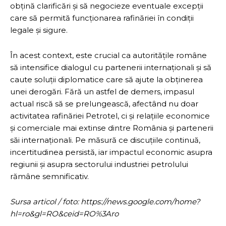
obțină clarificări și să negocieze eventuale excepții
care să permită funcționarea rafinăriei în condiții
legale și sigure.
În acest context, este crucial ca autoritățile române
să intensifice dialogul cu partenerii internaționali și să
caute soluții diplomatice care să ajute la obținerea
unei derogări. Fără un astfel de demers, impasul
actual riscă să se prelungească, afectând nu doar
activitatea rafinăriei Petrotel, ci și relațiile economice
și comerciale mai extinse dintre România și partenerii
săi internaționali. Pe măsură ce discuțiile continuă,
incertitudinea persistă, iar impactul economic asupra
regiunii și asupra sectorului industriei petrolului
rămâne semnificativ.
Sursa articol / foto: https://news.google.com/home?
hl=ro&gl=RO&ceid=RO%3Aro