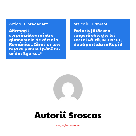
Articolul precedent
Articolul următor
Afirmații
Exclusiv | A făcut o
surprinzătoare între
singură obiecție lui
gimnastele de vârf din
Costel Gâlcă, ÎN DIRECT,
România: „Că mi-ar lovi
după partida cu Rapid
fața cu pumnul până m-
ar desfigura…”
Autorii Sroscas
https://sroscas.ro