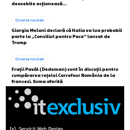
deosebite acționează…
Diverse noutati
Giorgia Meloni declară că Italia va lua probabil
parte la „Consiliul pentru Pace” lansat de
Trump
Diverse noutati
Frații Pavăl (Dedeman) sunt în discuții pentru
cumpărarea rețelei Carrefour România de la
francezi. Suma oferită