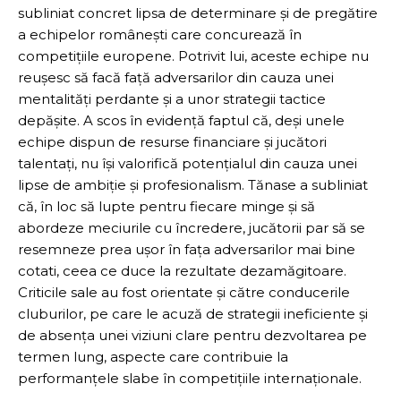
subliniat concret lipsa de determinare și de pregătire
a echipelor românești care concurează în
competițiile europene. Potrivit lui, aceste echipe nu
reușesc să facă față adversarilor din cauza unei
mentalități perdante și a unor strategii tactice
depășite. A scos în evidență faptul că, deși unele
echipe dispun de resurse financiare și jucători
talentați, nu își valorifică potențialul din cauza unei
lipse de ambiție și profesionalism. Tănase a subliniat
că, în loc să lupte pentru fiecare minge și să
abordeze meciurile cu încredere, jucătorii par să se
resemneze prea ușor în fața adversarilor mai bine
cotati, ceea ce duce la rezultate dezamăgitoare.
Criticile sale au fost orientate și către conducerile
cluburilor, pe care le acuză de strategii ineficiente și
de absența unei viziuni clare pentru dezvoltarea pe
termen lung, aspecte care contribuie la
performanțele slabe în competițiile internaționale.