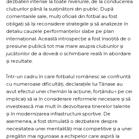
dezbateri intense la toate nivelurile, de la conducerea
cluburilor până la susținătorii din public. După
comentariile sale, mulți oficiali din fotbal au fost
obligați să își reconsidere strategiile și să analizeze în
detaliu cauzele performanțelor slabe pe plan
internațional. Această introspecție a fost însoțită de o
presiune publică tot mai mare asupra cluburilor și
jucătorilor de a dovedi o schimbare reală în abordare
și rezultate.
Într-un cadru în care fotbalul românesc se confruntă
cu numeroase dificultăți, declarațiile lui Tănase au
avut efectul unei chemări la acțiune, forțându-i pe cei
implicați să ia în considerare reformele necesare și să
investească mai mult în dezvoltarea tinerelor talente
și în modernizarea infrastructurii sportive. De
asemenea, a fost stimulată o dezbatere despre
necesitatea unei mentalități mai competitive și a unei
pregătiri mai riguroase a echipelor care aspiră la