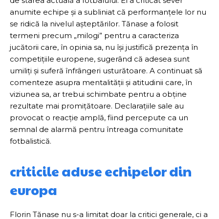
de starea actuală a fotbalului. El a criticat sever
anumite echipe și a subliniat că performanțele lor nu
se ridică la nivelul așteptărilor. Tănase a folosit
termeni precum „milogi” pentru a caracteriza
jucătorii care, în opinia sa, nu își justifică prezența în
competițiile europene, sugerând că adesea sunt
umiliți și suferă înfrângeri usturătoare. A continuat să
comenteze asupra mentalității și atitudinii care, în
viziunea sa, ar trebui schimbate pentru a obține
rezultate mai promițătoare. Declarațiile sale au
provocat o reacție amplă, fiind percepute ca un
semnal de alarmă pentru întreaga comunitate
fotbalistică.
criticile aduse echipelor din
europa
Florin Tănase nu s-a limitat doar la critici generale, ci a