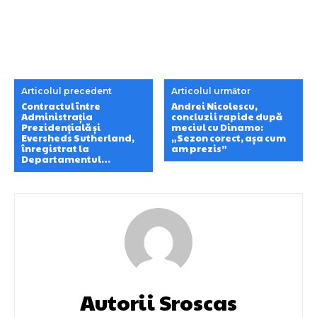
Articolul precedent
Articolul următor
Contractul între
Andrei Nicolescu,
Administrația
concluzii rapide după
Prezidențială și
meciul cu Dinamo:
Eversheds Sutherland,
„Sezon corect, așa cum
înregistrat la
am prezis”
Departamentul…
Autorii Sroscas