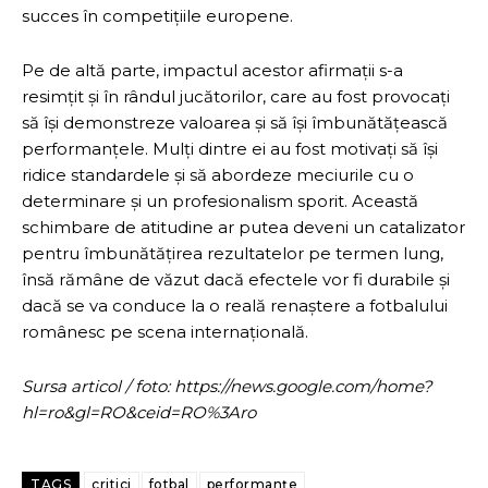
succes în competițiile europene.
Pe de altă parte, impactul acestor afirmații s-a
resimțit și în rândul jucătorilor, care au fost provocați
să își demonstreze valoarea și să își îmbunătățească
performanțele. Mulți dintre ei au fost motivați să își
ridice standardele și să abordeze meciurile cu o
determinare și un profesionalism sporit. Această
schimbare de atitudine ar putea deveni un catalizator
pentru îmbunătățirea rezultatelor pe termen lung,
însă rămâne de văzut dacă efectele vor fi durabile și
dacă se va conduce la o reală renaștere a fotbalului
românesc pe scena internațională.
Sursa articol / foto: https://news.google.com/home?
hl=ro&gl=RO&ceid=RO%3Aro
TAGS
critici
fotbal
performanțe