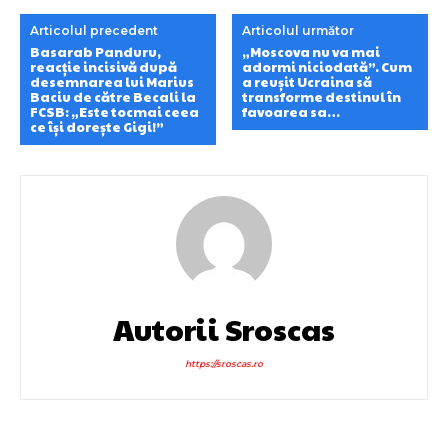
Articolul precedent
Articolul următor
Basarab Panduru,
„Moscova nu va mai
reacție incisivă după
adormi niciodată”. Cum
desemnarea lui Marius
a reușit Ucraina să
Baciu de către Becali la
transforme destinul în
FCSB: „Este tocmai ceea
favoarea sa…
ce își dorește Gigi!”
Autorii Sroscas
https://sroscas.ro