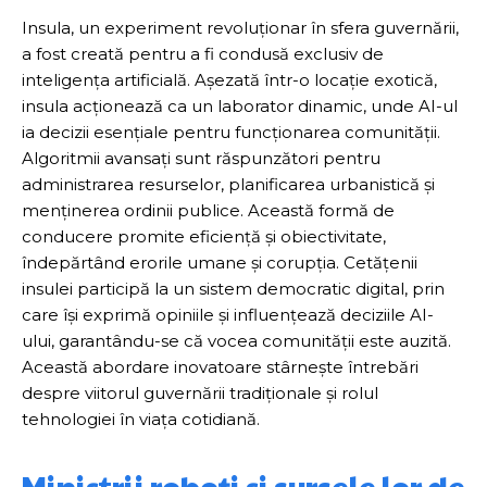
Insula, un experiment revoluționar în sfera guvernării,
a fost creată pentru a fi condusă exclusiv de
inteligența artificială. Așezată într-o locație exotică,
insula acționează ca un laborator dinamic, unde AI-ul
ia decizii esențiale pentru funcționarea comunității.
Algoritmii avansați sunt răspunzători pentru
administrarea resurselor, planificarea urbanistică și
menținerea ordinii publice. Această formă de
conducere promite eficiență și obiectivitate,
îndepărtând erorile umane și corupția. Cetățenii
insulei participă la un sistem democratic digital, prin
care își exprimă opiniile și influențează deciziile AI-
ului, garantându-se că vocea comunității este auzită.
Această abordare inovatoare stârnește întrebări
despre viitorul guvernării tradiționale și rolul
tehnologiei în viața cotidiană.
Miniștrii roboți și sursele lor de