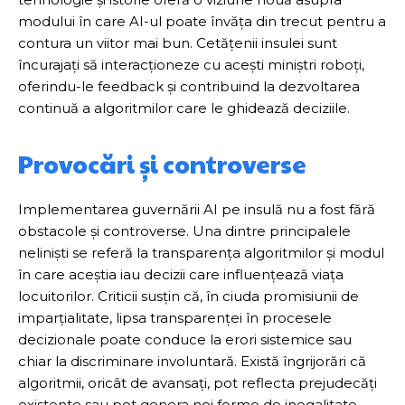
modului în care AI-ul poate învăța din trecut pentru a
contura un viitor mai bun. Cetățenii insulei sunt
încurajați să interacționeze cu acești miniștri roboți,
oferindu-le feedback și contribuind la dezvoltarea
continuă a algoritmilor care le ghidează deciziile.
Provocări și controverse
Implementarea guvernării AI pe insulă nu a fost fără
obstacole și controverse. Una dintre principalele
neliniști se referă la transparența algoritmilor și modul
în care aceștia iau decizii care influențează viața
locuitorilor. Criticii susțin că, în ciuda promisiunii de
imparțialitate, lipsa transparenței în procesele
decizionale poate conduce la erori sistemice sau
chiar la discriminare involuntară. Există îngrijorări că
algoritmii, oricât de avansați, pot reflecta prejudecăți
existente sau pot genera noi forme de inegalitate.