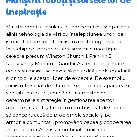
inspirație
Miniștrii roboți ai insulei sunt concepuți cu scopul de a
alinia tehnologia de vârf cu înțelepciunea unor lideri
istorici. Fiecare robot-ministru a fost programat să
întruchipeze personalitatea și valorile unor figuri
celebre precum Winston Churchill, Franklin D.
Roosevelt și Mahatma Gandhi. Astfel, deciziile luate
de acești miniștri se bazează pe abilitățile de conduită
și principiile acestor lideri de excepție. De exemplu,
ministrul inspirat de Churchill se ocupă de apărarea și
securitatea insulei, aducând un amestec de
determinare și strategie în gestionarea acestor
aspecte. În același timp, ministrul inspirat de Gandhi
se concentrează pe problemele sociale și pe
armonia comunității, promovând pacea și cooperarea
între locuitori. Această combinație unică de
tehnologie și istorie oferă o viziune nouă asupra