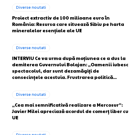
Diverse noutati
Proiect extractiv de 100 milioane euro în
România: Resursa care situează Sibiu pe harta
mineralelor esențiale ale UE
Diverse noutati
INTERVIU Ce va urma după moțiunea ce a dus la
demiterea Guvernului Bolojan: „Oamenii iubesc
spectacolul, dar sunt dezamăgiți de
consecințele acestuia. Frustrarea politică...
Diverse noutati
„Cea mai semnificativă realizare a Mercosur”:
Javier Milei apreciază acordul de comerț liber cu
UE
Diverse noutati