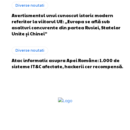
Diverse noutati
Avertismentul unui cunoscut istoric modern
referitor la viitorul UE: „Europa se află sub
asalturi concurente din partea Rusiei, Statelor
Unite și Chinei”
Diverse noutati
Atac informatic asupra Apei Române: 1.000 de
sisteme IT&C afectate, hackerii cer recompensă.
Bun venit la Sroscas.ro