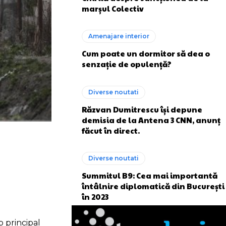
marșul Colectiv
Amenajare interior
Cum poate un dormitor să dea o
senzație de opulență?
Diverse noutati
Răzvan Dumitrescu își depune
demisia de la Antena 3 CNN, anunț
făcut în direct.
Diverse noutati
Summitul B9: Cea mai importantă
întâlnire diplomatică din București
în 2023
p principal