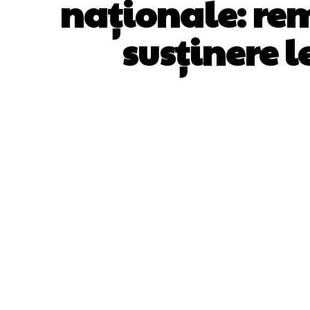
naționale: rem
susținere l
ACȚIUNE