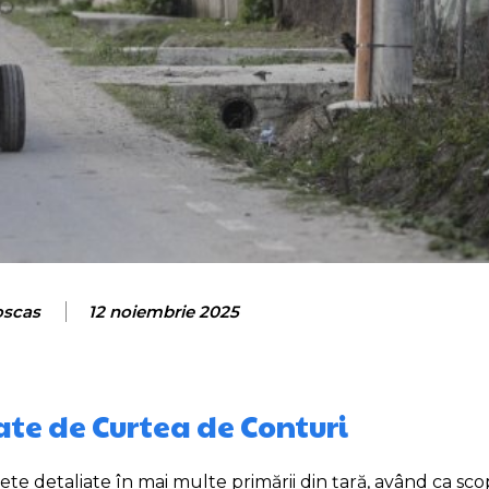
oscas
12 noiembrie 2025
zate de Curtea de Conturi
te detaliate în mai multe primării din țară, având ca sco