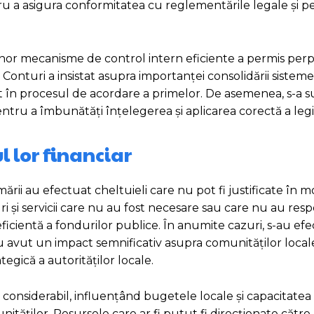
ru a asigura conformitatea cu reglementările legale și p
a unor mecanisme de control intern eficiente a permis pe
Conturi a insistat asupra importanței consolidării sistem
icat în procesul de acordare a primelor. De asemenea, s-a 
ru a îmbunătăți înțelegerea și aplicarea corectă a legisl
l lor financiar
mării au efectuat cheltuieli care nu pot fi justificate în 
ri și servicii care nu au fost necesare sau care nu au res
eficientă a fondurilor publice. În anumite cazuri, s-au efe
u avut un impact semnificativ asupra comunităților locale
tegică a autorităților locale.
e considerabil, influențând bugetele locale și capacitatea 
tăților. Resursele care ar fi putut fi direcționate către