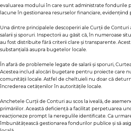
evaluarea modului în care sunt administrate fondurile pu
lacune în gestionarea resurselor financiare, evidențiind p
Una dintre principalele descoperiri ale Curții de Contur
salarii și sporuri. Inspectorii au găsit că, în numeroase sit
au fost distribuite fără criterii clare și transparente. Ace
substanțială asupra bugetelor locale.
În afară de problemele legate de salarii și sporuri, Curtea
Acestea includ alocări bugetare pentru proiecte care nu
comunității locale. Astfel de cheltuieli nu doar că detur
încrederea cetățenilor în autoritățile locale.
Anchetele Curții de Conturi au scos la iveală, de asemen
primăriilor. Această deficiență a facilitat perpetuarea unor
reacționeze prompt la neregulile identificate. Ca urmar
îmbunătățească gestionarea fondurilor publice și să asig
locală.