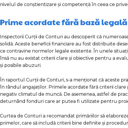
nivelul de conștientizare și competență în ceea ce priveș
Prime acordate fără bază legală
Inspectorii Curții de Conturi au descoperit că numeroase 
solidă. Aceste beneficii financiare au fost distribuite de
ce contravine normelor legale existente. În unele situa
însă nu au existat criterii clare și obiective pentru a ev
și posibile abuzuri.
În raportul Curții de Conturi, s-a menționat că aceste prac
în rândul angajaților. Primele acordate fără criterii cla
negativ climatul de muncă. De asemenea, astfel de practi
deturnând fonduri care ar putea fi utilizate pentru proiec
Curtea de Conturi a recomandat primăriilor să elaboreze
primelor, care să includă criterii bine definite și procedur