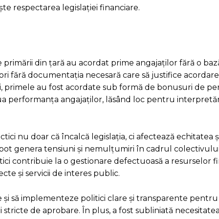
te respectarea legislației financiare.
primării din țară au acordat prime angajaților fără o baz
seori fără documentația necesară care să justifice acordare
ții, primele au fost acordate sub formă de bonusuri de p
alua performanța angajaților, lăsând loc pentru interpretăr
tici nu doar că încalcă legislația, ci afectează echitatea 
re pot genera tensiuni și nemulțumiri în cadrul colectivul
ci contribuie la o gestionare defectuoasă a resurselor fi
te și servicii de interes public.
 și să implementeze politici clare și transparente pentr
i stricte de aprobare. În plus, a fost subliniată necesitate