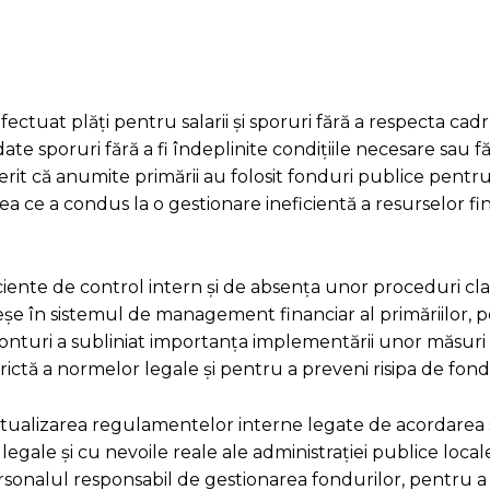
ctuat plăți pentru salarii și sporuri fără a respecta cadr
ate sporuri fără a fi îndeplinite condițiile necesare sau f
it că anumite primării au folosit fonduri publice pentru a
ea ce a condus la o gestionare ineficientă a resurselor fi
ficiente de control intern și de absența unor proceduri cl
breșe în sistemul de management financiar al primăriilor,
Conturi a subliniat importanța implementării unor măsuri
ictă a normelor legale și pentru a preveni risipa de fond
tualizarea regulamentelor interne legate de acordarea sal
 legale și cu nevoile reale ale administrației publice locale
rsonalul responsabil de gestionarea fondurilor, pentru a