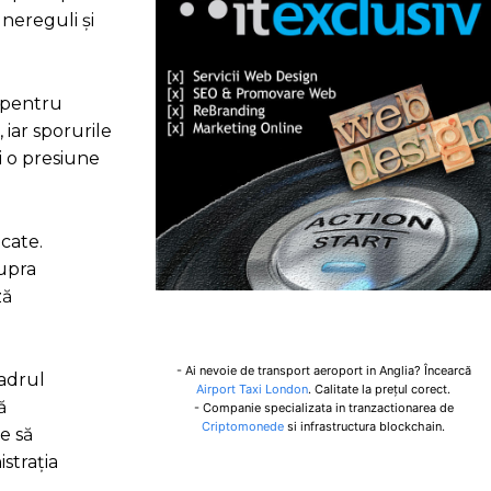
nereguli și
e pentru
, iar sporurile
și o presiune
icate.
supra
ză
- Ai nevoie de transport aeroport in Anglia? Încearcă
cadrul
Airport Taxi London
. Calitate la prețul corect.
ă
- Companie specializata in tranzactionarea de
Criptomonede
si infrastructura blockchain.
e să
strația