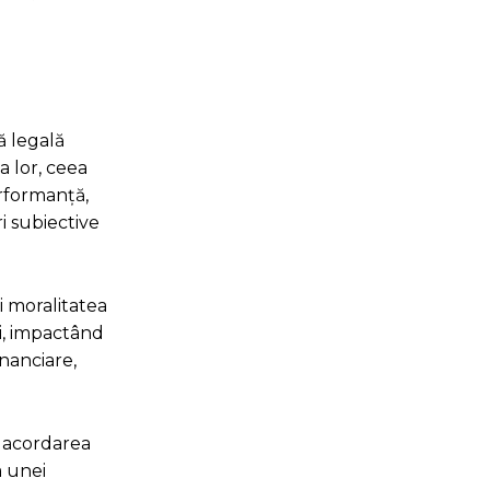
ă legală
a lor, ceea
erformanță,
i subiective
și moralitatea
ui, impactând
nanciare,
u acordarea
a unei