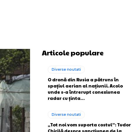
Articole populare
Diverse noutati
O dronă din Rusia a pătruns în
spațiul aerian al națiunii. Acolo
unde s-a întrerupt conexiunea
radar cu ținta…
Diverse noutati
„Tot noi vom suporta costul”: Tudor
Chirilă despre sancțiunea de la