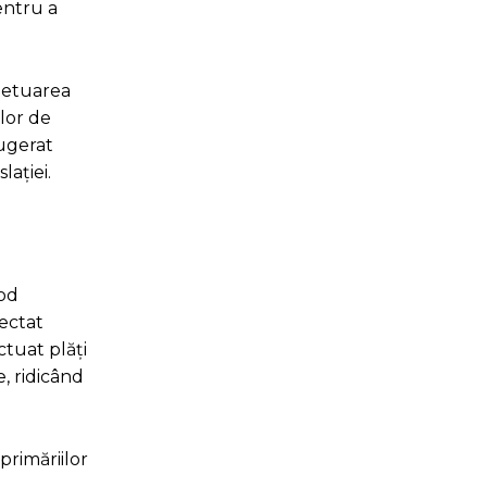
entru a
rpetuarea
elor de
sugerat
ației.
mod
pectat
ctuat plăți
, ridicând
primăriilor