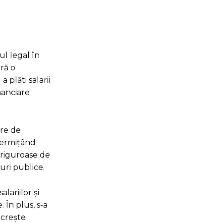
ul legal în
ără o
 plăti salarii
nanciare
are de
 permițând
 riguroase de
uri publice.
ariilor și
. În plus, s-a
 crește