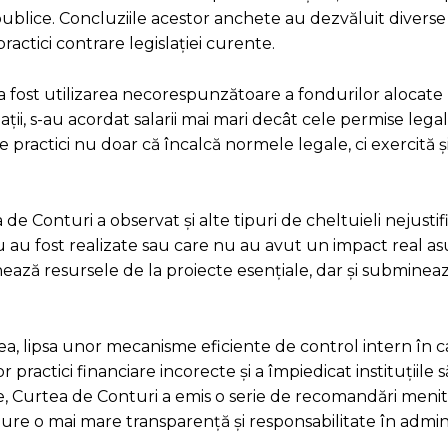
blice. Concluziile acestor anchete au dezvăluit diverse 
ractici contrare legislației curente.
i a fost utilizarea necorespunzătoare a fondurilor alocat
uații, s-au acordat salarii mai mari decât cele permise legal
ste practici nu doar că încalcă normele legale, ci exercită 
 de Conturi a observat și alte tipuri de cheltuieli nejustif
 au fost realizate sau care nu au avut un impact real a
nează resursele de la proiecte esențiale, dar și subminea
ea, lipsa unor mecanisme eficiente de control intern în 
 practici financiare incorecte și a împiedicat instituțiile s
e, Curtea de Conturi a emis o serie de recomandări menit
ure o mai mare transparență și responsabilitate în admini