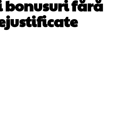
i bonusuri fără
ejustificate
WhatsApp