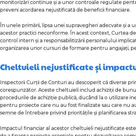
monitorizări continue și a unor controale regulate pent
preveni acordarea nejustificată de beneficii financiare.
În unele primării, lipsa unei supravegheri adecvate și 
acestor practici neconforme. În acest context, Curtea de 
control intern și a responsabilitizării personalului impl
organizarea unor cursuri de formare pentru angajați, pent
Cheltuieli nejustificate și impactu
Inspectorii Curții de Conturi au descoperit că diverse pri
corespunzător. Aceste cheltuieli includ achiziții de bunu
procedurile de achiziție publică, ducând la o utilizare in
pentru proiecte care nu au fost finalizate sau care nu a
semne de întrebare privind prioritățile și planificarea stra
Impactul financiar al acestor cheltuieli nejustificate est
de a finanța proiecte esențiale pentru dezvoltarea comuni