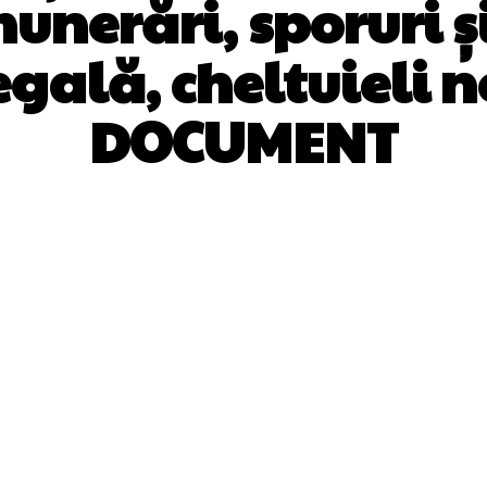
unerări, sporuri ș
egală, cheltuieli n
DOCUMENT
Facebook
Twitter
Pinterest