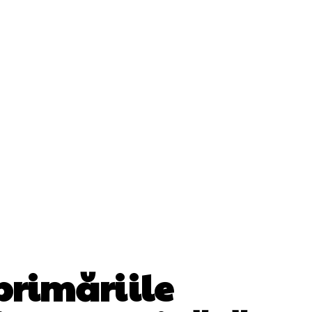
ii
Cultura Si Entertainment
Diverse Noutati
Sănătate / Hobby
Tech
 primăriile