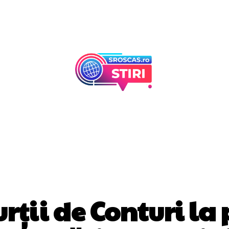
Afaceri Si Industr
Home & Deco
DIVERSE NOUTATI
urții de Conturi la