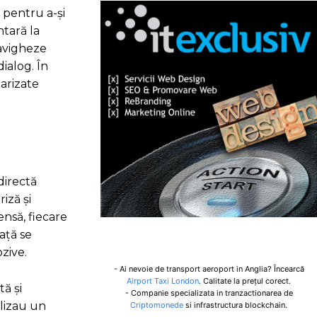
c pentru a-și
ntară la
navigheze
ialog. În
larizate
directă
iză și
ensă, fiecare
ață se
zive.
- Ai nevoie de transport aeroport in Anglia? Încearcă
Airport Taxi London
. Calitate la prețul corect.
tă și
- Companie specializata in tranzactionarea de
ilizau un
Criptomonede
si infrastructura blockchain.