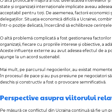
O altă provocare majoră a fost diversitatea intereselor și pr
state și organizații internaționale implicate aveau ade
acceptabil pentru toți. De asemenea, factorii economici și 
delegațiilor. Situația economică dificilă a Ucrainei, comb
într-o poziție delicată, încercând să echilibreze cerințele
O altă problemă complicată a fost gestionarea factorilor e
organizații, fiecare cu propriile interese și obiective, 
Aceste influențe externe au avut adesea efectul de a pol
ajunge la un acord sustenabil.
Mai mult, pe parcursul negocierilor, au existat momente
în procesul de pace și au pus presiune pe negociatori să g
deschis și constructiv a fost o provocare semnificativă.
Perspective asupra viitorului rela
Pe măsură ce conflictul din Ucraina continuă să fie un pun