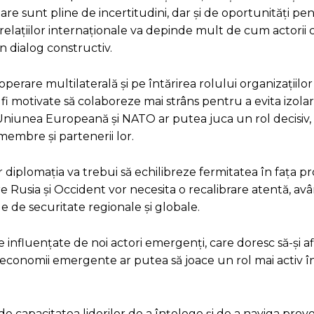
are sunt pline de incertitudini, dar și de oportunități pe
a relațiilor internaționale va depinde mult de cum actorii 
n dialog constructiv.
operare multilaterală și pe întărirea rolului organizațiilor
fi motivate să colaboreze mai strâns pentru a evita izolar
t, Uniunea Europeană și NATO ar putea juca un rol decisiv,
membre și partenerii lor.
 diplomația va trebui să echilibreze fermitatea în fața pro
tre Rusia și Occident vor necesita o recalibrare atentă, a
e de securitate regionale și globale.
 fie influențate de noi actori emergenți, care doresc să-și a
te economii emergente ar putea să joace un rol mai activ 
 de capacitatea liderilor de a înțelege și de a naviga provo