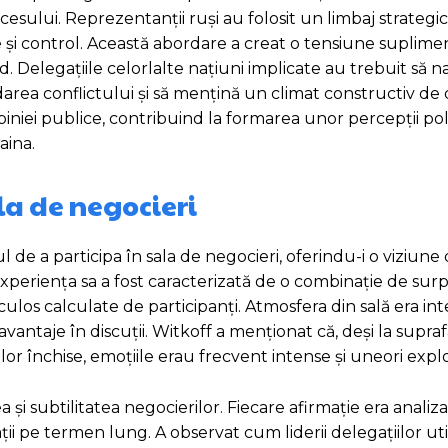
cesului. Reprezentanții ruși au folosit un limbaj strategi
e și control. Această abordare a creat o tensiune suplime
. Delegațiile celorlalte națiuni implicate au trebuit să 
darea conflictului și să mențină un climat constructiv de d
piniei publice, contribuind la formarea unor percepții po
aina.
la de negocieri
l de a participa în sala de negocieri, oferindu-i o viziune 
Experiența sa a fost caracterizată de o combinație de surpr
los calculate de participanți. Atmosfera din sală era int
vantaje în discuții. Witkoff a menționat că, deși la supraf
or închise, emoțiile erau frecvent intense și uneori explo
i subtilitatea negocierilor. Fiecare afirmație era analiza
ții pe termen lung. A observat cum liderii delegațiilor ut