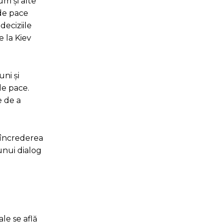
cum și alte
de pace
deciziile
e la Kiev
uni și
de pace.
e de a
 încrederea
unui dialog
le se află