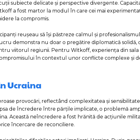
uții subiecte delicate și perspective divergente. Capacit
 Witkoff a fost martor la modul în care cei mai experimenta
hidere la compromis.
cipanți reușeau să își păstreze calmul și profesionalismul 
lucru demonstra nu doar o pregătire diplomatică solidă, ci
ru viitorul regiunii. Pentru Witkoff, experiența din sala
a compromisului în contextul unor conflicte complexe și 
în Ucraina
ase provocări, reflectând complexitatea și sensibilitatea
t lipsa de încredere între părțile implicate, o problemă amp
raina. Această neîncredere a fost hrănită de acțiunile milita
orice încercare de reconciliere.