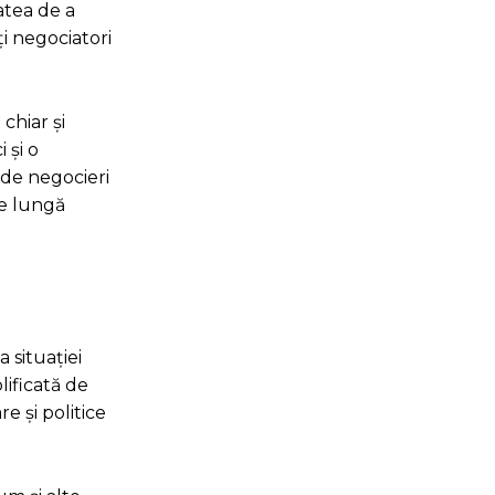
atea de a
ți negociatori
chiar și
 și o
 de negocieri
de lungă
 situației
lificată de
re și politice