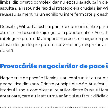
limbaj diplomatic complex, dar nu ezitau să aducă în disc
asculta și a răspunde rapid și strategic era crucială, iar
reușeau să mențină un echilibru între fermitate și desc
Deosebit, Witkoff a fost surprins de cum unii dintre parti
atunci când discuțiile ajungeau la puncte critice. Acest 
înțelegere profundă a importanței acestor negocieri pent
a fost o lecție despre puterea cuvintelor și despre art
durată.
Provocările negocierilor de pace 
Negocierile de pace în Ucraina s-au confruntat cu numero
geopolitice din zonă. Printre principalele dificilăți a fos
istoricul lung și complicat al relațiilor dintre Rusia și Uc
anterioare, care au lăsat urme adânci și au făcut dificilă 