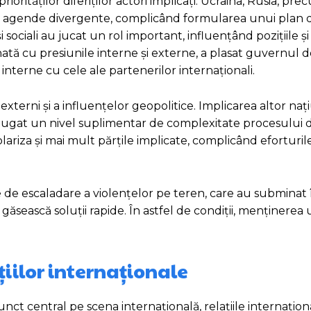
iorităților diferiților actori implicați. Ucraina, Rusia, pre
sea agende divergente, complicând formularea unui plan 
sociali au jucat un rol important, influențând pozițiile și 
inată cu presiunile interne și externe, a plasat guvernul d
 interne cu cele ale partenerilor internaționali.
xterni și a influențelor geopolitice. Implicarea altor nați
a adăugat un nivel suplimentar de complexitate procesului 
ariza și mai mult părțile implicate, complicând eforturil
 de escaladare a violențelor pe teren, care au subminat
ăsească soluții rapide. În astfel de condiții, menținerea 
țiilor internaționale
ct central pe scena internațională, relațiile internaționa