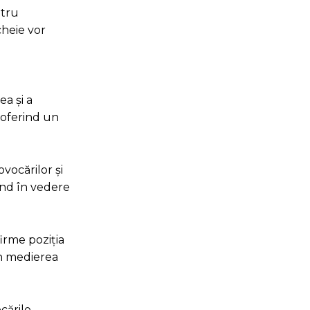
ntru
cheie vor
ea și a
 oferind un
vocărilor și
vând în vedere
firme poziția
în medierea
cările