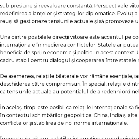
sub presiune și reevaluare constantă. Perspectivele viito
redefinirea alianțelor și strategiilor diplomatice. Evoluți
reuși să gestioneze tensiunile actuale și să promoveze u
Una dintre posibilele direcții viitoare este accentul pe co
internaționale în medierea conflictelor. Statele ar putea 
beneficia de sprijin economic și politic. În acest contex
cadru stabil pentru dialogul și cooperarea între statele 
De asemenea, relațiile bilaterale vor rămâne esențiale, iar
deschiderea către compromisuri. În special, relațiile din
că tensiunile actuale au potențialul de a redefini ordinel
În același timp, este posibil ca relațiile internaționale să
în contextul schimbărilor geopolitice. China, India și al
conflictelor și stabilirea de noi norme internaționale.
În concluzie, viitorul relațiilor internaționale va depinde