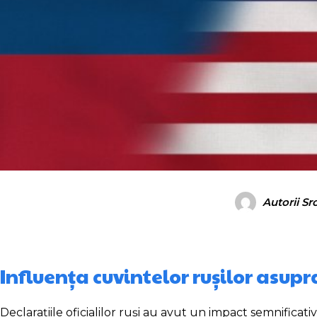
Autorii Sr
Influența cuvintelor rușilor asupra
Declarațiile oficialilor ruși au avut un impact semnificat