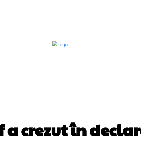
Afaceri Si Industrii
Home & Deco
S
DIVERSE NOUTATI
 a crezut în declara