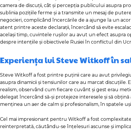
camera de discuții, cât și percepția publicului asupra pro
sublinia pozițiile ferme și a transmite un mesaj de puter
negocieri, complicând încercările de a ajunge la un acord
atent printre aceste declarații, încercând să evite escala
același timp, cuvintele rușilor au avut un efect asupra o
despre intențiile și obiectivele Rusiei în conflictul din Ucr
Experiența lui Steve Witkoff în sa
Steve Witkoff a fost printre puținii care au avut privilegiu
asupra dinamicii și tensiunilor care au marcat discuțiile. 
realism, observând cum fiecare cuvânt și gest erau meticu
delegat încercând să-și protejeze interesele și să obțină a
menținea un aer de calm și profesionalism, în spatele ușil
Cel mai impresionant pentru Witkoff a fost complexitatea ș
reinterpretată, căutându-se înțelesuri ascunse și implica