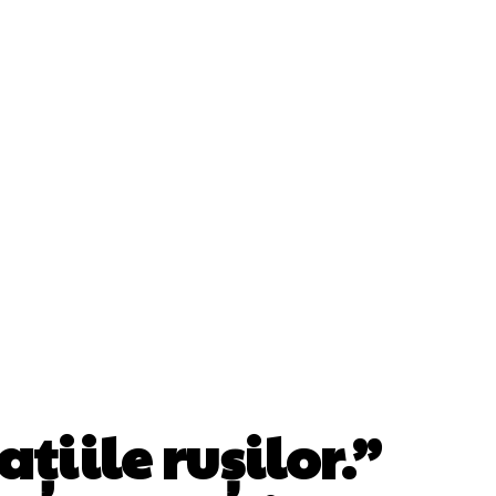
Cultura Si Entertainment
Diverse Noutati
ănătate / Hobby
Tech
țiile rușilor.”