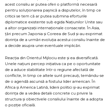
acest consiliu ar putea oferi o platformă necesară
pentru soluționarea pașnică a disputelor, în timp ce
criticii se tem că ar putea submina eforturile
diplomatice existente sub egida Națiunilor Unite sau
a altor organizații internaționale consacrate. În Asia,
țări precum Japonia și Coreea de Sud și-au exprimat
dorința de a urmări evoluția acestui consiliu înainte de
a decide asupra unei eventuale implicări.
Reacția din Orientul Mijlociu este și ea diversificată.
Unele națiuni percep inițiativa ca pe o oportunitate
de a aduce stabilitate într-o regiune afectată de
conflicte, în timp ce altele sunt precauți, temându-se
de o agendă ascunsă a fostului lider american. În
Africa și America Latină, liderii politici și-au exprimat
dorința de a vedea detalii concrete cu privire la
structura și obiectivele consiliului înainte de a adopta
o poziție oficială.