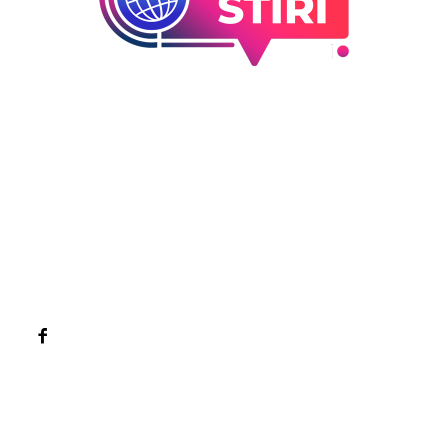
Bun venit la Sroscas.ro
Sroscas.ro un site de știri / blog de noutăți, dedicat
diseminării de informații și actualități. Acesta oferă articole,
reportaje și analize pe teme diverse, de la evenimente
curente la subiecte specifice de interes. Este un spațiu
digital pentru informare și educație. Contactati-ne oricand
la adresa: contact@sroscas.ro
Categorii
Afaceri si industrii