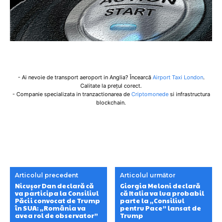
- Ai nevoie de transport aeroport in Anglia? Încearcă
Airport Taxi London
.
Calitate la prețul corect.
- Companie specializata in tranzactionarea de
Criptomonede
si infrastructura
blockchain.
Articolul precedent
Articolul următor
Nicușor Dan declară că
Giorgia Meloni declară
va participa la Consiliul
că Italia va lua probabil
Păcii convocat de Trump
parte la „Consiliul
în SUA: „România va
pentru Pace” lansat de
avea rol de observator”
Trump