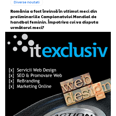
Diverse noutati
România a fost învinsă în ultimul meci din
preliminariile Campionatului Mondial de
handbal feminin. Împotriva cui va disputa
următorul meci?