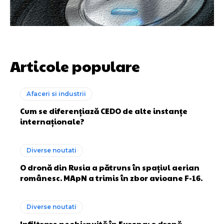
Articole populare
Afaceri si industrii
Cum se diferențiază CEDO de alte instanțe
internaționale?
Diverse noutati
O dronă din Rusia a pătruns în spațiul aerian
românesc. MApN a trimis în zbor avioane F-16.
Diverse noutati
Infiltrare neobișnuită în Europa: o dronă