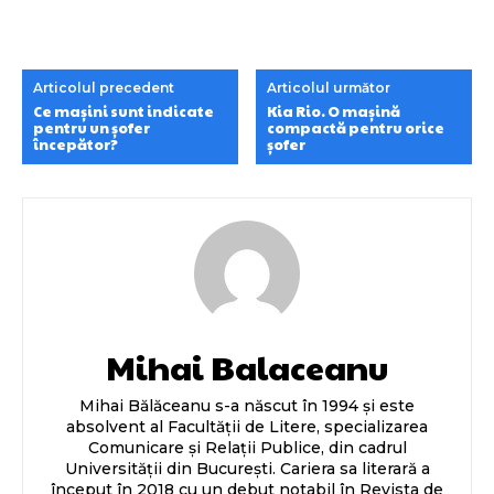
Articolul precedent
Articolul următor
Ce mașini sunt indicate
Kia Rio. O mașină
pentru un șofer
compactă pentru orice
începător?
șofer
Mihai Balaceanu
Mihai Bălăceanu s-a născut în 1994 și este
absolvent al Facultății de Litere, specializarea
Comunicare și Relații Publice, din cadrul
Universității din București. Cariera sa literară a
început în 2018 cu un debut notabil în Revista de