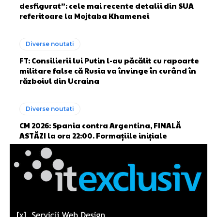
desfigurat”: cele mai recente detalii din SUA
referitoare la Mojtaba Khamenei
Diverse noutati
FT: Consilierii lui Putin l-au păcălit cu rapoarte
militare false că Rusia va învinge în curând în
războiul din Ucraina
Diverse noutati
CM 2026: Spania contra Argentina, FINALĂ
ASTĂZI la ora 22:00. Formațiile inițiale