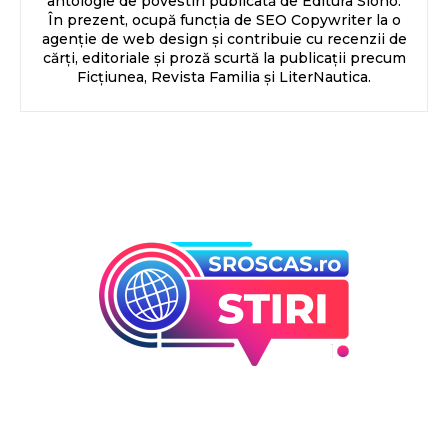
antologie de povestiri publicată de Editura Siono.
În prezent, ocupă funcția de SEO Copywriter la o
agenție de web design și contribuie cu recenzii de
cărți, editoriale și proză scurtă la publicații precum
Ficțiunea, Revista Familia și LiterNautica.
Bun venit la Sroscas.ro