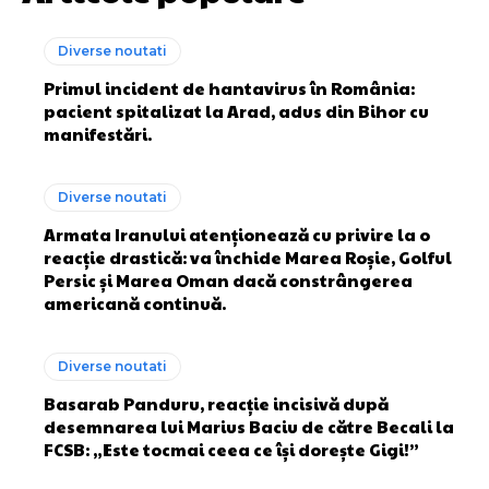
Diverse noutati
Primul incident de hantavirus în România:
pacient spitalizat la Arad, adus din Bihor cu
manifestări.
Diverse noutati
Armata Iranului atenționează cu privire la o
reacție drastică: va închide Marea Roșie, Golful
Persic și Marea Oman dacă constrângerea
americană continuă.
Diverse noutati
Basarab Panduru, reacție incisivă după
desemnarea lui Marius Baciu de către Becali la
FCSB: „Este tocmai ceea ce își dorește Gigi!”