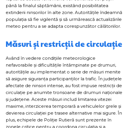
până la finalul săptămânii, existând posibilitatea
extinderii ninsorilor în alte zone. Autoritățile îndeamnă
populația să fie vigilentă și să urmărească actualizările
meteo pentru a se adapta corespunzător călătoriilor.
Măsuri și restricții de circulație
Având în vedere condițiile meteorologice
nefavorabile și dificultățile întâmpinate pe drumuri,
autoritățile au implementat o serie de măsuri menite
să asigure siguranța participanților la trafic. În județele
afectate de ninsori intense, au fost impuse restricții de
circulație pe anumite tronsoane de drumuri naționale
și județene. Aceste măsuri includ limitarea vitezei
maxime, interzicerea temporară a vehiculelor grele și
devierea circulației pe trasee alternative mai sigure. În
plus, echipele de Poliție Rutieră sunt prezente în
zonele critice pentru a coordona circulația și a