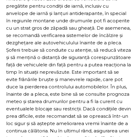
pregătite pentru condiții de iarnă, inclusiv cu
anvelope de iarnă și lanțuri antiderapante, în special
în regiunile montane unde drumurile pot fi acoperite
cu un strat gros de zăpadă sau gheață. De asemenea,
se recomandă verificarea sistemelor de încălzire și
dezghețare ale autovehiculului înainte de a pleca.
Șoferii trebuie să conduite cu atenție, să reducă viteza
și să mențină o distanță de siguranță corespunzătoare
față de vehiculele din față pentru a putea reacționa la
timp în situații neprevăzute. Este important să se
evite frânările bruște și manevrele rapide, care pot
duce la pierderea controlului automobilelor. În plus,
înainte de a pleca, este bine să se consulte prognoza
meteo și starea drumurilor pentru a fi la curent cu
eventualele blocaje sau restricții. Dacă condițiile devin
prea dificile, este recomandat să se oprească într-un
loc sigur și să aștepte ameliorarea vremii înainte de a
continua călătoria. Nu în ultimul rând, asigurarea unei