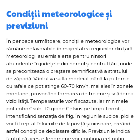
Condiții meteorologice și
previziuni
În perioada următoare, condițiile meteorologice vor
rămâne nefavorabile în majoritatea regiunilor din țară.
Meteorologii au emis alerte pentru ninsori
abundente în județele din nordul și centrul țării, unde
se preconizează o creștere semnificativă a stratului
de zăpadă. Vântul va sufla moderat până la puternic,
cu rafale ce pot atinge 60-70 km/h, mai ales în zonele
montane, provocând formarea de troiene și scăderea
vizibilității. Temperaturile vor fi scăzute, iar minimele
pot coborî sub -10 grade Celsius pe timpul nopții,
intensificând senzația de frig. În regiunile sudice, ploile
vor fi treptat înlocuite de lapoviță și ninsoare, creând
astfel condiții de deplasare dificile. Previziunile indică
faptul că aceste fenomene vor continua cel puțin