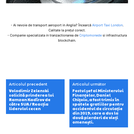
- Ai nevoie de transport aeroport in Anglia? Încearcă
Airport Taxi London
.
Calitate la prețul corect.
- Companie specializata in tranzactionarea de
Criptomonede
si infrastructura
blockchain.
Articolul precedent
Articolul următor
Volodimir Zelenski
Fostul șef al Ministerului
solicită prinderea lui
Finanțelor, Daniel
Ramzan Kadîrov de
Chițoiu, a fost trimis în
către SUA / Reacția
spatele gratiilor pentru
liderului cecen
accidentul de circulație
din 2019, care a dus la
două pierderi de vieți
omenești.