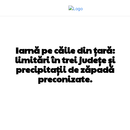
DIVERSE NOUTATI
Iarnă pe căile din țară:
limitări în trei județe și
precipitații de zăpadă
preconizate.
Facebook
Twitter
Pinterest