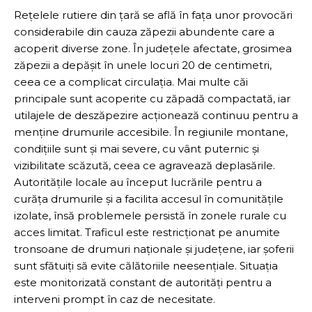
Rețelele rutiere din țară se află în fața unor provocări
considerabile din cauza zăpezii abundente care a
acoperit diverse zone. În județele afectate, grosimea
zăpezii a depășit în unele locuri 20 de centimetri,
ceea ce a complicat circulația. Mai multe căi
principale sunt acoperite cu zăpadă compactată, iar
utilajele de deszăpezire acționează continuu pentru a
menține drumurile accesibile. În regiunile montane,
condițiile sunt și mai severe, cu vânt puternic și
vizibilitate scăzută, ceea ce agravează deplasările.
Autoritățile locale au început lucrările pentru a
curăța drumurile și a facilita accesul în comunitățile
izolate, însă problemele persistă în zonele rurale cu
acces limitat. Traficul este restricționat pe anumite
tronsoane de drumuri naționale și județene, iar șoferii
sunt sfătuiți să evite călătoriile neesențiale. Situația
este monitorizată constant de autorități pentru a
interveni prompt în caz de necesitate.