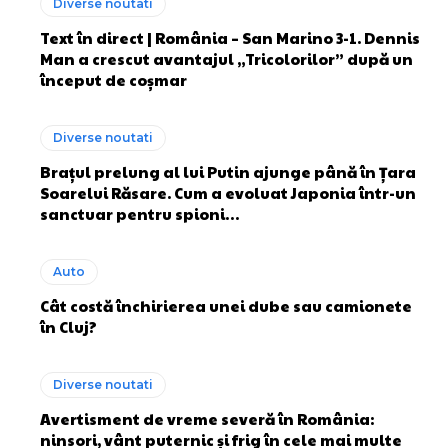
Diverse noutati
Text în direct | România – San Marino 3-1. Dennis
Man a crescut avantajul „Tricolorilor” după un
început de coșmar
Diverse noutati
Brațul prelung al lui Putin ajunge până în Țara
Soarelui Răsare. Cum a evoluat Japonia într-un
sanctuar pentru spioni…
Auto
Cât costă închirierea unei dube sau camionete
în Cluj?
Diverse noutati
Avertisment de vreme severă în România:
ninsori, vânt puternic și frig în cele mai multe