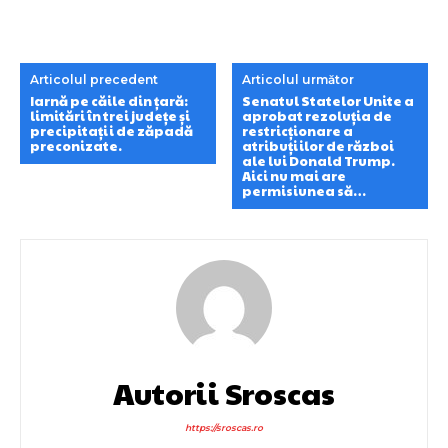
Articolul precedent
Articolul următor
Iarnă pe căile din țară:
Senatul Statelor Unite a
limitări în trei județe și
aprobat rezoluția de
precipitații de zăpadă
restricționare a
preconizate.
atribuțiilor de război
ale lui Donald Trump.
Aici nu mai are
permisiunea să…
Autorii Sroscas
https://sroscas.ro