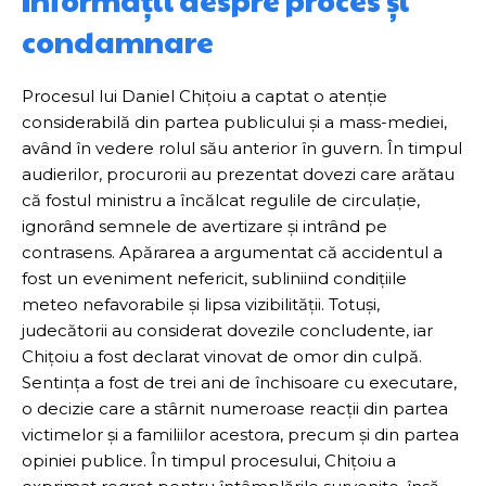
Informații despre proces și
condamnare
Procesul lui Daniel Chițoiu a captat o atenție
considerabilă din partea publicului și a mass-mediei,
având în vedere rolul său anterior în guvern. În timpul
audierilor, procurorii au prezentat dovezi care arătau
că fostul ministru a încălcat regulile de circulație,
ignorând semnele de avertizare și intrând pe
contrasens. Apărarea a argumentat că accidentul a
fost un eveniment nefericit, subliniind condițiile
meteo nefavorabile și lipsa vizibilității. Totuși,
judecătorii au considerat dovezile concludente, iar
Chițoiu a fost declarat vinovat de omor din culpă.
Sentința a fost de trei ani de închisoare cu executare,
o decizie care a stârnit numeroase reacții din partea
victimelor și a familiilor acestora, precum și din partea
opiniei publice. În timpul procesului, Chițoiu a