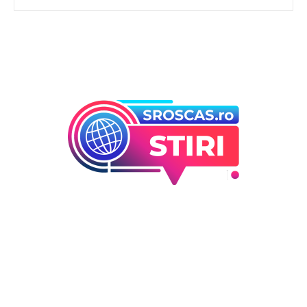
Bun venit la Sroscas.ro
Sroscas.ro un site de știri / blog de noutăți, dedicat
diseminării de informații și actualități. Acesta oferă articole,
reportaje și analize pe teme diverse, de la evenimente
curente la subiecte specifice de interes. Este un spațiu