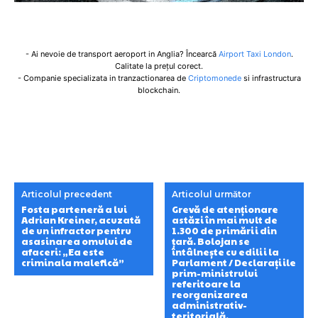
- Ai nevoie de transport aeroport in Anglia? Încearcă
Airport Taxi London
.
Calitate la prețul corect.
- Companie specializata in tranzactionarea de
Criptomonede
si infrastructura
blockchain.
Articolul precedent
Articolul următor
Fosta parteneră a lui
Grevă de atenționare
Adrian Kreiner, acuzată
astăzi în mai mult de
de un infractor pentru
1.300 de primării din
asasinarea omului de
țară. Bolojan se
afaceri: „Ea este
întâlnește cu edilii la
criminala malefică”
Parlament / Declarațiile
prim-ministrului
referitoare la
reorganizarea
administrativ-
teritorială.