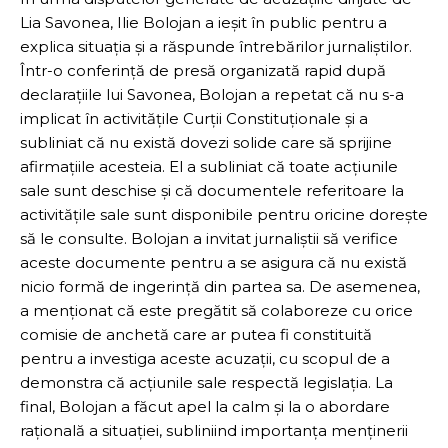
Lia Savonea, Ilie Bolojan a ieșit în public pentru a
explica situația și a răspunde întrebărilor jurnaliștilor.
Într-o conferință de presă organizată rapid după
declarațiile lui Savonea, Bolojan a repetat că nu s-a
implicat în activitățile Curții Constituționale și a
subliniat că nu există dovezi solide care să sprijine
afirmațiile acesteia. El a subliniat că toate acțiunile
sale sunt deschise și că documentele referitoare la
activitățile sale sunt disponibile pentru oricine dorește
să le consulte. Bolojan a invitat jurnaliștii să verifice
aceste documente pentru a se asigura că nu există
nicio formă de ingerință din partea sa. De asemenea,
a menționat că este pregătit să colaboreze cu orice
comisie de anchetă care ar putea fi constituită
pentru a investiga aceste acuzații, cu scopul de a
demonstra că acțiunile sale respectă legislația. La
final, Bolojan a făcut apel la calm și la o abordare
rațională a situației, subliniind importanța menținerii