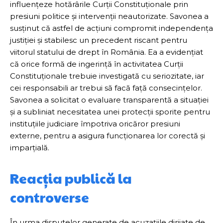
influențeze hotărârile Curții Constituționale prin
presiuni politice și intervenții neautorizate. Savonea a
susținut că astfel de acțiuni compromit independența
justiției și stabilesc un precedent riscant pentru
viitorul statului de drept în România. Ea a evidențiat
că orice formă de ingerință în activitatea Curții
Constituționale trebuie investigată cu seriozitate, iar
cei responsabili ar trebui să facă față consecințelor.
Savonea a solicitat o evaluare transparentă a situației
și a subliniat necesitatea unei protecții sporite pentru
instituțiile judiciare împotriva oricăror presiuni
externe, pentru a asigura funcționarea lor corectă și
imparțială.
Reacția publică la
controverse
În urma disputelor generate de acuzațiile dirijate de