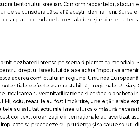
asupra teritoriului israelian. Conform rapoartelor, atacurile
 unde se considera că se află acești lideri iranieni. Sursele
ea ce ar putea conduce la o escaladare și mai mare a tensi
 stârnit dezbateri intense pe scena diplomatică mondială. 
 pentru dreptul Israelului de a se apăra împotriva amenin
a escaladarea conflictului în regiune. Uniunea Europeană a
 potențialele efecte asupra stabilității regionale. Rusia și 
e încălcarea suveranității iraniene și cerând o anchetă i
l Mijlociu, reacțiile au fost împărțite, unele țări arabe e
e altele au salutat acțiunile Israelului ca o măsură necesa
cest context, organizațiile internaționale au avertizat as
ile implicate să procedeze cu prudență și să caute soluții 