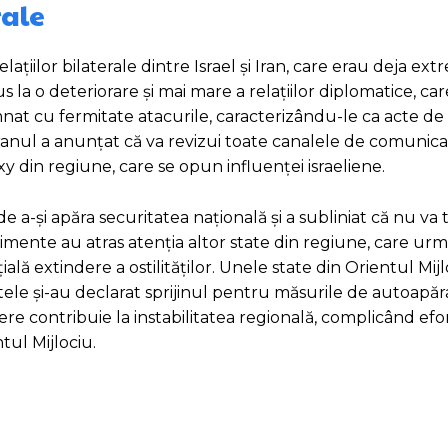
rale
ațiilor bilaterale dintre Israel și Iran, care erau deja ex
s la o deteriorare și mai mare a relațiilor diplomatice, car
damnat cu fermitate atacurile, caracterizându-le ca acte de
 Iranul a anunțat că va revizui toate canalele de comunica
oxy din regiune, care se opun influenței israeliene.
 a-și apăra securitatea națională și a subliniat că nu va t
nimente au atras atenția altor state din regiune, care ur
ală extindere a ostilităților. Unele state din Orientul Mij
altele și-au declarat sprijinul pentru măsurile de autoapăr
re contribuie la instabilitatea regională, complicând efo
tul Mijlociu.