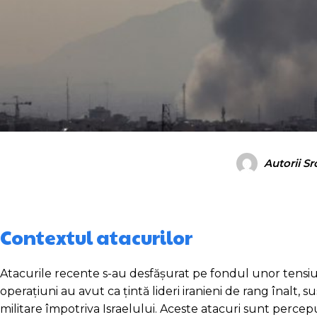
Autorii S
Contextul atacurilor
Atacurile recente s-au desfășurat pe fondul unor tensiuni
operațiuni au avut ca țintă lideri iranieni de rang înalt, s
militare împotriva Israelului. Aceste atacuri sunt percepu