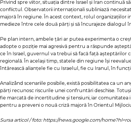
Privind spre viitor, situația dintre Israel și Iran continuă
conflictul. Observatorii internaționali subliniază necesi
majoră în regiune. În acest context, rolul organizațiilor i
medieze între cele două părți și să încurajeze dialogul în
Pe plan intern, ambele țări ar putea experimenta o creștere
adopte o poziție mai agresivă pentru a răspunde așteptăr
ce în Israel, guvernul va trebui să facă față așteptărilor 
regională. În același timp, statele din regiune își reevalu
întărească alianțele fie cu Israelul, fie cu Iranul, în funcț
Analizând scenariile posibile, există posibilitatea ca u
părți recunosc riscurile unei confruntări deschise. Totuși
fie marcată de incertitudine și tensiuni, iar comunitatea 
pentru a preveni o nouă criză majoră în Orientul Mijloci
Sursa articol / foto: https://news.google.com/home?hl