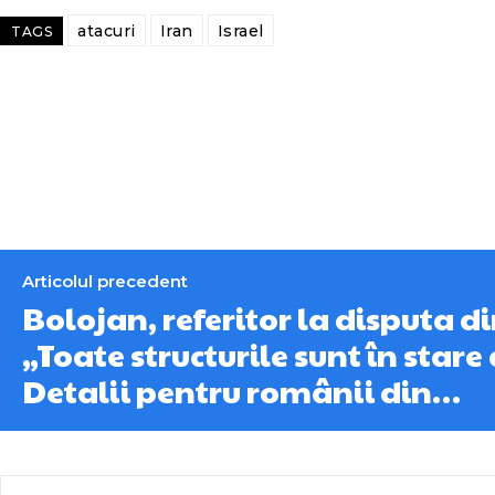
atacuri
Iran
Israel
TAGS
Articolul precedent
Bolojan, referitor la disputa di
„Toate structurile sunt în stare
Detalii pentru românii din…