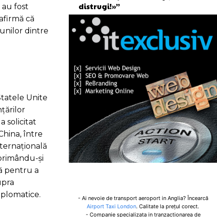
distrugi!»”
 au fost
 afirmă că
unilor dintre
Statele Unite
țărilor
 solicitat
China, între
nternațională
xprimându-și
ră pentru a
upra
diplomatice.
- Ai nevoie de transport aeroport in Anglia? Încearcă
Airport Taxi London
. Calitate la prețul corect.
- Companie specializata in tranzactionarea de