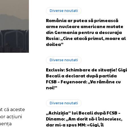
Diverse noutati
România ar putea să primească
arme nucleare americane mutate
din Germania pentru a descuraja
Rusia: „Cine atacă primul, moare al
doilea”
Diverse noutati
Exclusiv: Schimbare de situație! Gigi
Becali a declarat după partida
FCSB – Feyenoord: „Va rămâne cu
noi!”
Diverse noutati
at că aceste
„Achiziția” lui Becali după FCSB –
nor acțiuni
Dinamo: „Am dorit să-l înlocuiesc,
luența
dar mi-a spus MM: «Gigi, îl