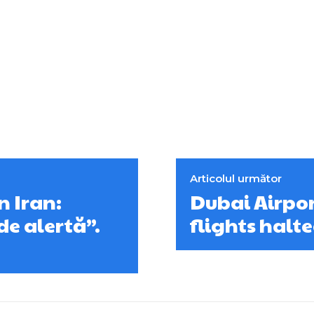
Articolul următor
n Iran:
Dubai Airpor
 de alertă”.
flights halte