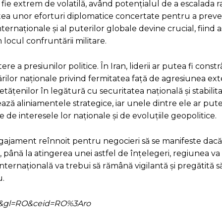
 să fie extrem de volatilă, având potențialul de a escalada r
tatea unor eforturi diplomatice concertate pentru a preven
nternaționale și al puterilor globale devine crucial, fiind 
 locul confruntării militare.
 a presiunilor politice. În Iran, liderii ar putea fi constr
ilor naționale privind fermitatea față de agresiunea ext
cetățenilor în legătură cu securitatea națională și stabilit
ează aliniamentele strategice, iar unele dintre ele ar pute
ie de interesele lor naționale și de evoluțiile geopolitice.
n angajament reînnoit pentru negocieri să se manifeste da
, până la atingerea unei astfel de înțelegeri, regiunea va
internațională va trebui să rămână vigilantă și pregătită s
u.
=ro&gl=RO&ceid=RO%3Aro