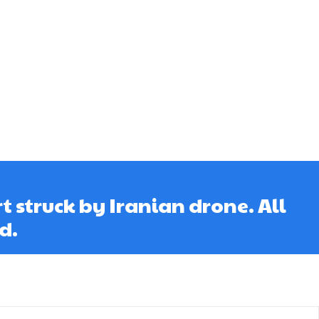
t struck by Iranian drone. All
d.