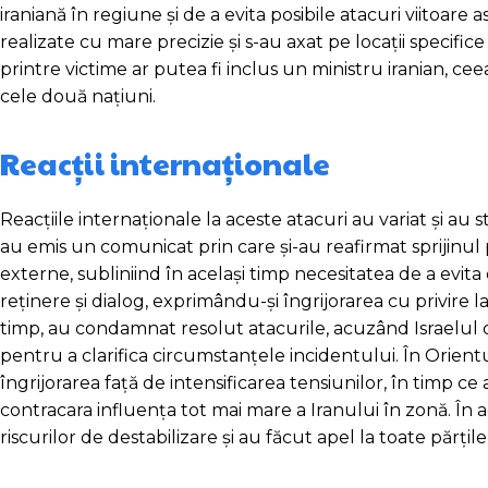
iraniană în regiune și de a evita posibile atacuri viitoare 
realizate cu mare precizie și s-au axat pe locații specifice
printre victime ar putea fi inclus un ministru iranian, ce
cele două națiuni.
Reacții internaționale
Reacțiile internaționale la aceste atacuri au variat și au
au emis un comunicat prin care și-au reafirmat sprijinul
externe, subliniind în același timp necesitatea de a evit
reținere și dialog, exprimându-și îngrijorarea cu privire la
timp, au condamnat resolut atacurile, acuzând Israelul d
pentru a clarifica circumstanțele incidentului. În Orientu
îngrijorarea față de intensificarea tensiunilor, în timp c
contracara influența tot mai mare a Iranului în zonă. În a
riscurilor de destabilizare și au făcut apel la toate părț