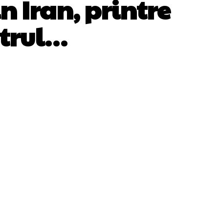
n Iran, printre
strul…
WhatsApp