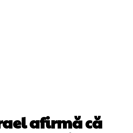
Cultura Si Entertainment
Diverse Noutati
ănătate / Hobby
Tech
srael afirmă că