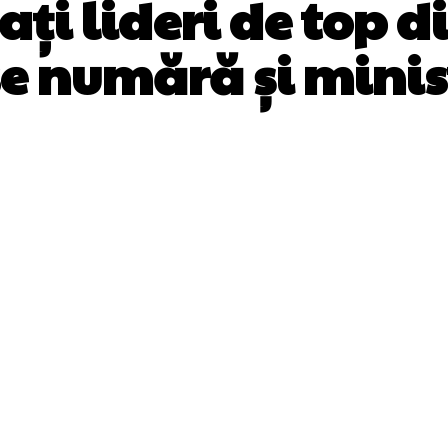
ați lideri de top di
se numără și mini
Facebook
Twitter
Pinterest