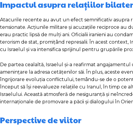
Impactul asupra relațiilor bilate
Atacurile recente au avut un efect semnificativ asupra rel
tensionate. Acțiunile militare și acuzațiile reciproce au du
erau practic lipsă de mulți ani. Oficialii iranieni au con
terorism de stat, promițând represalii. În acest context,
cu Israelul și va intensifica sprijinul pentru grupările pr
De partea cealaltă, Israelul și-a reafirmat angajamentul de
amenințare la adresa cetățenilor săi. În plus, aceste eve
îngrijorare evoluția conflictului, temându-se de o potenți
început să își reevalueze relațiile cu Iranul, în timp ce 
Israelului. Această atmosferă de nesiguranță și neîncrede
internaționale de promovare a păcii și dialogului în Orien
Perspective de viitor