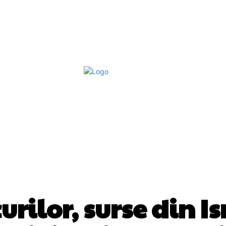
Afaceri Si Industrii
Home & Deco
S
DIVERSE NOUTATI
urilor, surse din I