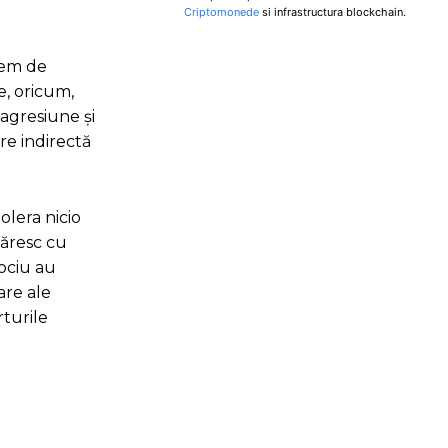
Criptomonede
si infrastructura blockchain.
trem de
e, oricum,
 agresiune și
re indirectă
olera nicio
măresc cu
lociu au
are ale
rturile