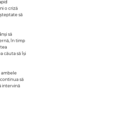
apid
i o criză
așteptate să
ânși să
ernă, în timp
atea
a căuta să își
că ambele
 continua să
ă intervină