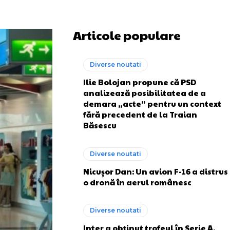
Articole populare
Diverse noutati
Ilie Bolojan propune că PSD
analizează posibilitatea de a
demara „acte” pentru un context
fără precedent de la Traian
Băsescu
Diverse noutati
Nicușor Dan: Un avion F-16 a distrus
o dronă în aerul românesc
Diverse noutati
Inter a obținut trofeul în Serie A.