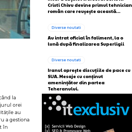
Cristi Chivu devine primul tehnician
român care reușește această…
Diverse noutati
Au intrat oficial în faliment, la o
lună după finalizarea Superligii
Diverse noutati
Iranul oprește discuțiile de pace cu
SUA. Mesaje cu conținut
amenințător din partea
Teheranului.
când la
jurul orei
itățile au
ru a gestiona
t în