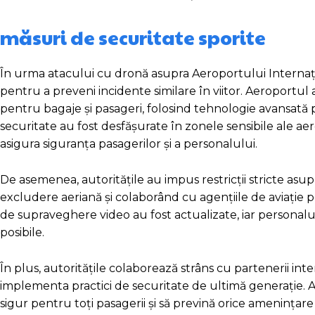
măsuri de securitate sporite
În urma atacului cu dronă asupra Aeroportului Internați
pentru a preveni incidente similare în viitor. Aeroportul 
pentru bagaje și pasageri, folosind tehnologie avansată
securitate au fost desfășurate în zonele sensibile ale ae
asigura siguranța pasagerilor și a personalului.
De asemenea, autoritățile au impus restricții stricte asu
excludere aeriană și colaborând cu agențiile de aviație p
de supraveghere video au fost actualizate, iar personalul
posibile.
În plus, autoritățile colaborează strâns cu partenerii int
implementa practici de securitate de ultimă generație.
sigur pentru toți pasagerii și să prevină orice amenințare l