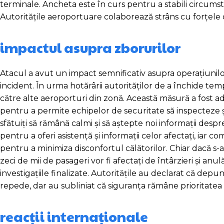
terminale. Ancheta este în curs pentru a stabili circumsta
Autoritățile aeroportuare colaborează strâns cu forțele d
impactul asupra zborurilor
Atacul a avut un impact semnificativ asupra operațiunil
incident. În urma hotărârii autorităților de a închide t
către alte aeroporturi din zonă. Această măsură a fost ad
pentru a permite echipelor de securitate să inspecteze și
sfătuiți să rămână calmi și să aștepte noi informații des
pentru a oferi asistență și informații celor afectați, ia
pentru a minimiza disconfortul călătorilor. Chiar dacă s-a
zeci de mii de pasageri vor fi afectați de întârzieri și an
investigațiile finalizate. Autoritățile au declarat că dep
repede, dar au subliniat că siguranța rămâne prioritatea 
reacții internaționale