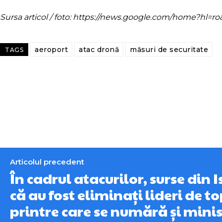
Sursa articol / foto: https://news.google.com/home?hl
aeroport
atac dronă
măsuri de securitate
TAGS
Articolul precedent
În cadrul atacurilor, surse din 
că au fost eliminați lideri de to
printre care se numără și mini