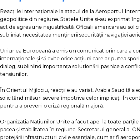
Reacțiile internaționale la atacul de la Aeroportul Intern
geopolitice din regiune. Statele Unite și-au exprimat î
act de agresiune nejustificată. Oficialii americani au solic
subliniat necesitatea menținerii securității navigației aeri
Uniunea Europeană a emis un comunicat prin care a con
internaționale și să evite orice acțiuni care ar putea spori
dialog, subliniind importanța soluționării pașnice a confl
tensiunilor.
În Orientul Mijlociu, reacțiile au variat. Arabia Saudită
solicitând măsuri severe împotriva celor implicați. În cont
pentru a preveni o criză regională majoră.
Organizația Națiunilor Unite a făcut apel la toate părțil
pacea și stabilitatea în regiune. Secretarul general al ON
protejării infrastructurii civile esențiale, cum ar fi aeropo