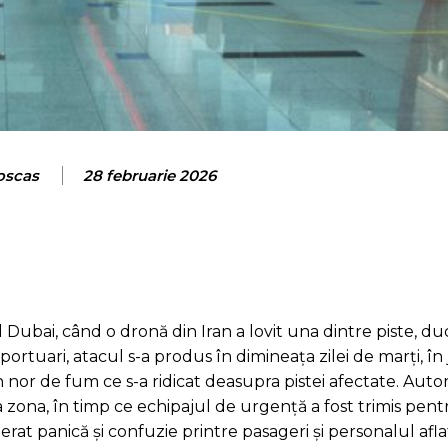
roscas
28 februarie 2026
 Dubai, când o dronă din Iran a lovit una dintre piste, du
rtuari, atacul s-a produs în dimineața zilei de marți, în 
 nor de fum ce s-a ridicat deasupra pistei afectate. Autor
zona, în timp ce echipajul de urgență a fost trimis pent
nerat panică și confuzie printre pasageri și personalul afla