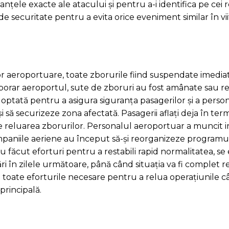
nțele exacte ale atacului și pentru a-i identifica pe cei r
e securitate pentru a evita orice eveniment similar în vii
or aeroportuare, toate zborurile fiind suspendate imedi
emporar aeroportul, sute de zboruri au fost amânate sau r
optată pentru a asigura siguranța pasagerilor și a persona
 să securizeze zona afectată. Pasagerii aflați deja în ter
pre reluarea zborurilor. Personalul aeroportuar a muncit 
r companiile aeriene au început să-și reorganizeze program
u făcut eforturi pentru a restabili rapid normalitatea, se
ulări în zilele următoare, până când situația va fi complet 
un toate eforturile necesare pentru a relua operațiunile c
principală.