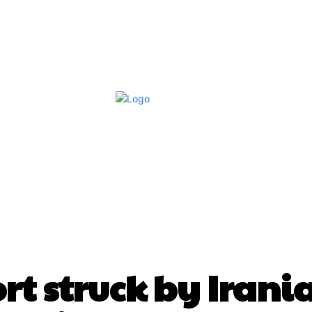
Afaceri Si Industrii
Home & Deco
S
DIVERSE NOUTATI
rt struck by Irania