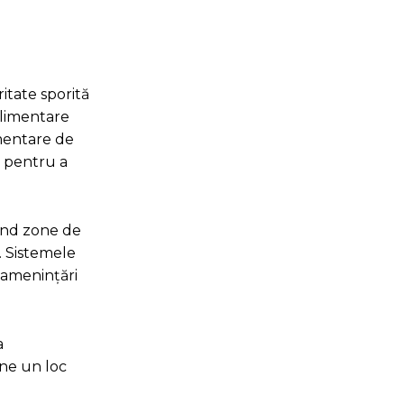
itate sporită
uplimentare
imentare de
i pentru a
lind zone de
. Sistemele
r amenințări
a
âne un loc