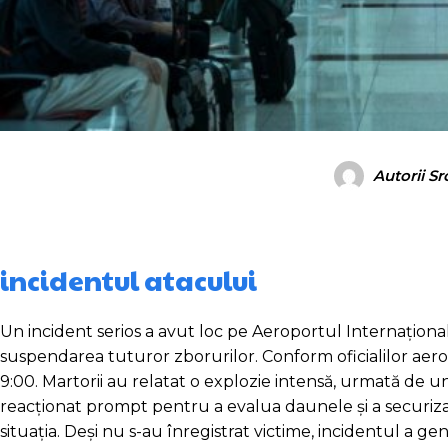
Autorii S
incidentul atacului
Un incident serios a avut loc pe Aeroportul Internațional
suspendarea tuturor zborurilor. Conform oficialilor aeropo
9:00. Martorii au relatat o explozie intensă, urmată de un
reacționat prompt pentru a evalua daunele și a securiza 
situația. Deși nu s-au înregistrat victime, incidentul a ge