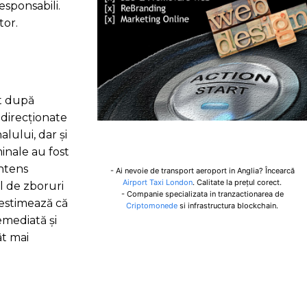
esponsabili.
tor.
at după
edirecționate
lului, dar și
minale au fost
intens
- Ai nevoie de transport aeroport in Anglia? Încearcă
Airport Taxi London
. Calitate la prețul corect.
ul de zboruri
- Companie specializata in tranzactionarea de
 estimează că
Criptomonede
si infrastructura blockchain.
remediată și
ât mai