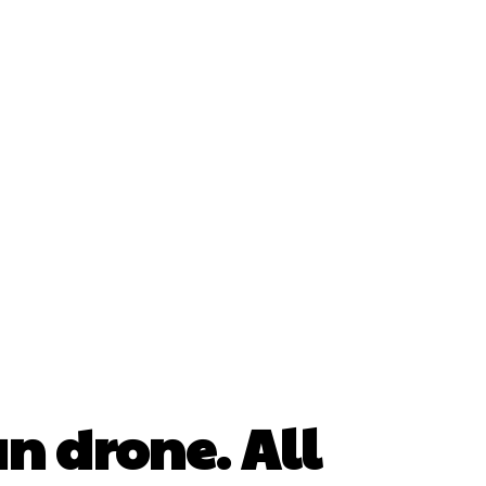
Cultura Si Entertainment
Diverse Noutati
ănătate / Hobby
Tech
n drone. All