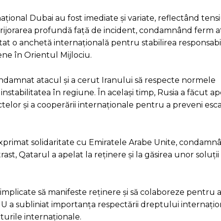
ațional Dubai au fost imediate și variate, reflectând tens
ngrijorarea profundă față de incident, condamnând ferm 
itat o anchetă internațională pentru stabilirea responsabili
ene în Orientul Mijlociu.
damnat atacul și a cerut Iranului să respecte normele
 instabilitatea în regiune. În același timp, Rusia a făcut ap
ictelor și a cooperării internaționale pentru a preveni es
 a exprimat solidaritate cu Emiratele Arabe Unite, condamn
rast, Qatarul a apelat la reținere și la găsirea unor soluți
e implicate să manifeste reținere și să colaboreze pentru 
U a subliniat importanța respectării dreptului internațion
rturile internaționale.