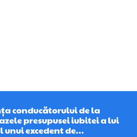
nța conducătorului de la
zele presupusei iubitei a lui
ul unui excedent de…