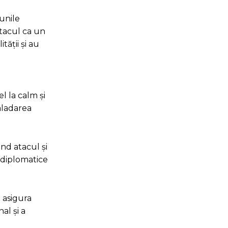
iunile
atacul ca un
tății și au
el la calm și
caladarea
ând atacul și
i diplomatice
a asigura
al și a