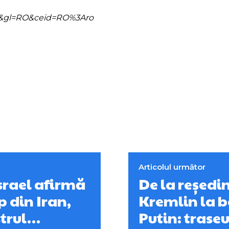
=ro&gl=RO&ceid=RO%3Aro
Articolul următor
Israel afirmă
De la reședi
p din Iran,
Kremlin la ba
strul…
Putin: trase