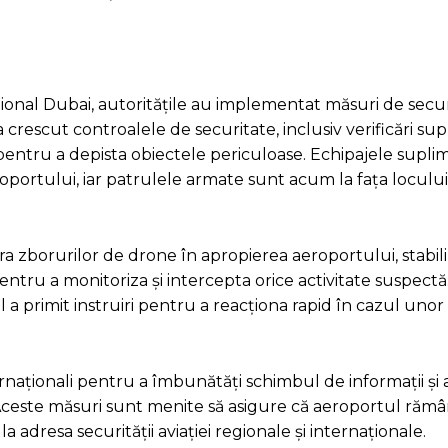
onal Dubai, autoritățile au implementat măsuri de secur
a crescut controalele de securitate, inclusiv verificări s
 pentru a depista obiectele periculoase. Echipajele supl
roportului, iar patrulele armate sunt acum la fața loculu
pra zborurilor de drone în apropierea aeroportului, stabi
entru a monitoriza și intercepta orice activitate suspectă
 a primit instruiri pentru a reacționa rapid în cazul uno
ernaționali pentru a îmbunătăți schimbul de informații și 
 Aceste măsuri sunt menite să asigure că aeroportul răm
a adresa securității aviației regionale și internaționale.