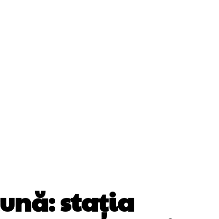
Cultura Si Entertainment
Diverse Noutati
ănătate / Hobby
Tech
ună: stația