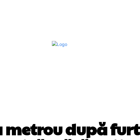
Afaceri Si Industrii
Home & Deco
S
DIVERSE NOUTATI
a metrou după furt