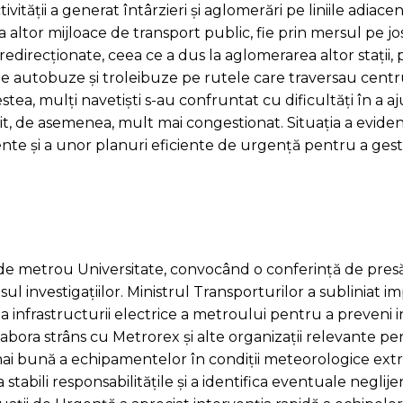
tății a generat întârzieri și aglomerări pe liniile adiacent
ea altor mijloace de transport public, fie prin mersul pe jo
 redirecționate, ceea ce a dus la aglomerarea altor stații
de autobuze și troleibuze pe rutele care traversau centr
tea, mulți navetiști s-au confruntat cu dificultăți în a a
enit, de asemenea, mult mai congestionat. Situația a eviden
ente și a unor planuri eficiente de urgență pentru a gest
ția de metrou Universitate, convocând o conferință de pre
l investigațiilor. Ministrul Transporturilor a subliniat i
a infrastructurii electrice a metroului pentru a preveni 
olabora strâns cu Metrorex și alte organizații relevante pe
 mai bună a echipamentelor în condiții meteorologice ex
stabili responsabilitățile și a identifica eventuale neglije