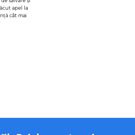
de salvare și
făcut apel la
anță cât mai