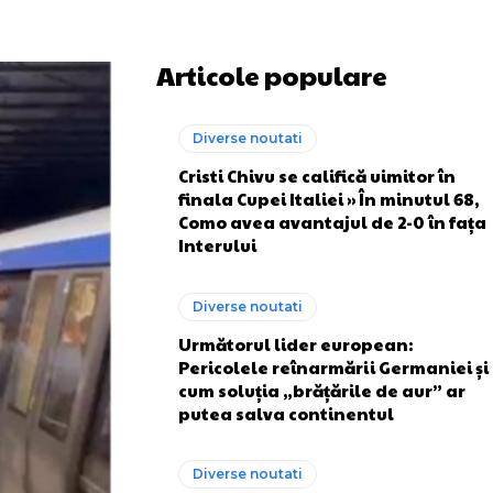
Articole populare
Diverse noutati
Cristi Chivu se califică uimitor în
finala Cupei Italiei » În minutul 68,
Como avea avantajul de 2-0 în fața
Interului
Diverse noutati
Următorul lider european:
Pericolele reînarmării Germaniei și
cum soluția „brățările de aur” ar
putea salva continentul
Diverse noutati