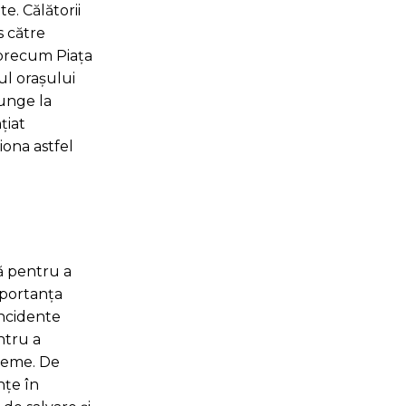
e. Călătorii
s către
, precum Piața
ul orașului
junge la
țiat
iona astfel
să pentru a
mportanța
incidente
ntru a
treme. De
nțe în