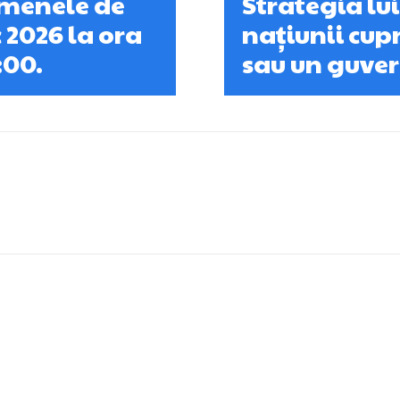
xamenele de
Strategia lu
 2026 la ora
națiunii cup
:00.
sau un guver