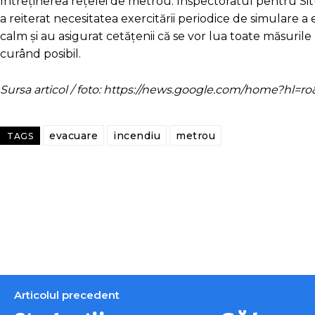
întreținerea rețelei de metrou. Inspectoratul pentru Situ
a reiterat necesitatea exercitării periodice de simulare a
calm și au asigurat cetățenii că se vor lua toate măsurile 
curând posibil.
Sursa articol / foto: https://news.google.com/home?hl
evacuare
incendiu
metrou
TAGS
Articolul precedent