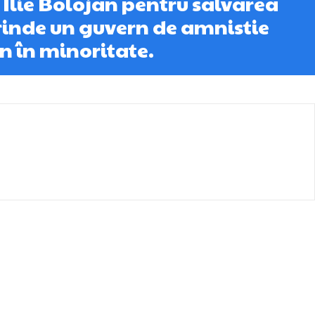
i Ilie Bolojan pentru salvarea
rinde un guvern de amnistie
n în minoritate.