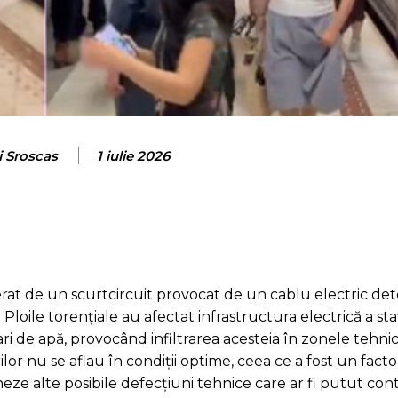
i Sroscas
1 iulie 2026
rat de un scurtcircuit provocat de un cablu electric dete
ile torențiale au afectat infrastructura electrică a stați
mari de apă, provocând infiltrarea acesteia în zonele tehn
or nu se aflau în condiții optime, ceea ce a fost un facto
heze alte posibile defecțiuni tehnice care ar fi putut cont