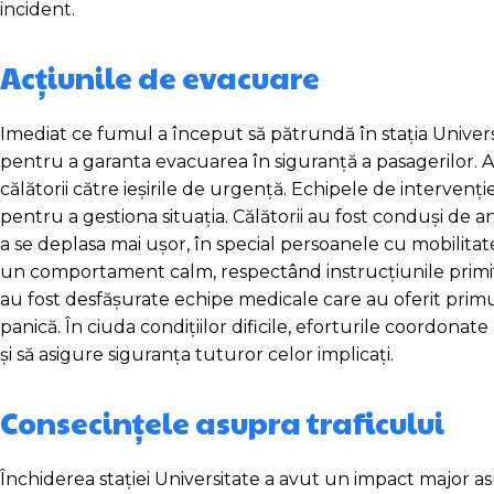
incident.
Acțiunile de evacuare
Imediat ce fumul a început să pătrundă în stația Univer
pentru a garanta evacuarea în siguranță a pasagerilor. A
călătorii către ieșirile de urgență. Echipele de intervenți
pentru a gestiona situația. Călătorii au fost conduși de a
a se deplasa mai ușor, în special persoanele cu mobilitate 
un comportament calm, respectând instrucțiunile primite
au fost desfășurate echipe medicale care au oferit primul
panică. În ciuda condițiilor dificile, eforturile coordonat
și să asigure siguranța tuturor celor implicați.
Consecințele asupra traficului
Închiderea stației Universitate a avut un impact major as