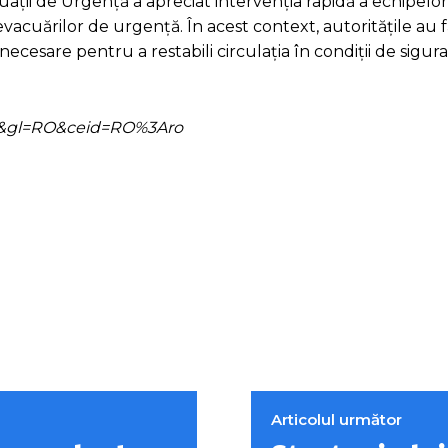
ații de Urgență a apreciat intervenția rapidă a echipelor 
 evacuărilor de urgență. În acest context, autoritățile au 
necesare pentru a restabili circulația în condiții de sigur
=ro&gl=RO&ceid=RO%3Aro
Articolul următor