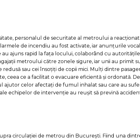
sitate, personalul de securitate al metroului a reacțion
larmele de incendiu au fost activate, iar anunțurile voca
e au ajuns rapid la fața locului, colaborând cu autoritățile
ngajații metroului către zonele sigure, iar unii au primit
redusă sau cei însoțiți de copii mici. Mulți dintre pasager
, ceea ce a facilitat o evacuare eficientă și ordonată. 
 ajutor celor afectați de fumul inhalat sau care au sufer
e ale echipelor de intervenție au reușit să prevină acciden
upra circulației de metrou din București. Fiind una dintr