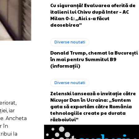
Cu siguranță! Evaluarea oferită de
italieni lui Chivu după Inter – AC
Milan 0-1: „Aici s-a făcut
deosebirea”
Diverse noutati
Donald Trump, chemat la București
în mai pentru Summitul B9
(informații)
Diverse noutati
Zelenski lansează o invitație către
Nicușor Dan în Ucraina: „Suntem
riorat,
gata să exportăm către România
ei, iar
tehnologiile create pe durata
ice. Ancheta
războiului”
r în
ribui la