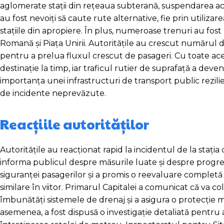
aglomerate stații din rețeaua subterană, suspendarea activi
au fost nevoiți să caute rute alternative, fie prin utilizar
stațiile din apropiere. În plus, numeroase trenuri au fost
Romană și Piața Unirii. Autoritățile au crescut numărul 
pentru a prelua fluxul crescut de pasageri. Cu toate aces
destinație la timp, iar traficul rutier de suprafață a dev
importanța unei infrastructuri de transport public rezili
de incidente neprevăzute.
Reacțiile autorităților
Autoritățile au reacționat rapid la incidentul de la sta
informa publicul despre măsurile luate și despre progresu
siguranței pasagerilor și a promis o reevaluare completă 
similare în viitor. Primarul Capitalei a comunicat că va c
îmbunătăți sistemele de drenaj și a asigura o protecție
asemenea, a fost dispusă o investigație detaliată pentru a 