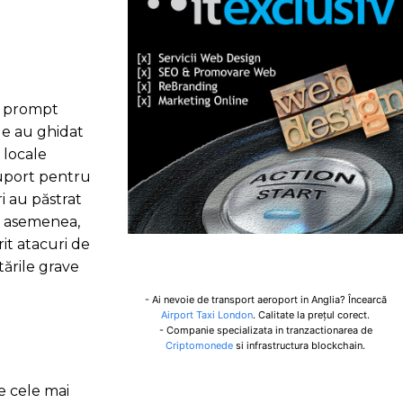
at prompt
le au ghidat
 locale
 suport pentru
i au păstrat
De asemenea,
it atacuri de
tările grave
- Ai nevoie de transport aeroport in Anglia? Încearcă
Airport Taxi London
. Calitate la prețul corect.
- Companie specializata in tranzactionarea de
Criptomonede
si infrastructura blockchain.
e cele mai