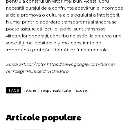
pentru a construi un viitor mai bun. Acest lucru
necesită curajul de a confrunta adevărurile incomode
și de a promova o cultură a dialogului și a înțelegerii.
Numai printr-o abordare transparentă și sinceră se
poate asigura că lecțiile istoriei sunt transmise
viitoarelor generații, contribuind astfel la crearea unei
societăți mai echitabile și mai conștiente de
importanța protejării libertăților fundamentale.
Sursa articol / foto: https://news.google.com/home?
hl=ro&gl=RO&ceid=RO%3Aro
TAGS
istorie
responsabilitate
scuze
Articole populare