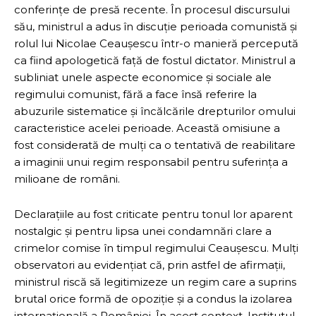
conferințe de presă recente. În procesul discursului
său, ministrul a adus în discuție perioada comunistă și
rolul lui Nicolae Ceaușescu într-o manieră percepută
ca fiind apologetică față de fostul dictator. Ministrul a
subliniat unele aspecte economice și sociale ale
regimului comunist, fără a face însă referire la
abuzurile sistematice și încălcările drepturilor omului
caracteristice acelei perioade. Această omisiune a
fost considerată de mulți ca o tentativă de reabilitare
a imaginii unui regim responsabil pentru suferința a
milioane de români.
Declarațiile au fost criticate pentru tonul lor aparent
nostalgic și pentru lipsa unei condamnări clare a
crimelor comise în timpul regimului Ceaușescu. Mulți
observatori au evidențiat că, prin astfel de afirmații,
ministrul riscă să legitimizeze un regim care a suprins
brutal orice formă de opoziție și a condus la izolarea
internațională a României. În acest context, Institutul