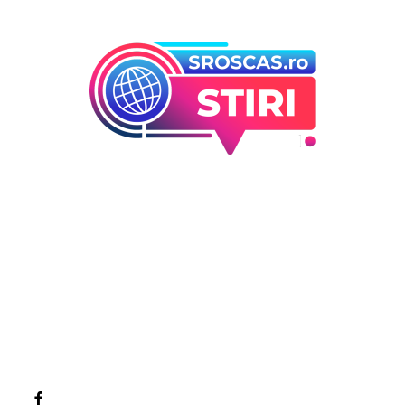
Bun venit la Sroscas.ro
Sroscas.ro un site de știri / blog de noutăți, dedicat
diseminării de informații și actualități. Acesta oferă articole,
reportaje și analize pe teme diverse, de la evenimente
curente la subiecte specifice de interes. Este un spațiu
digital pentru informare și educație. Contactati-ne oricand
la adresa: contact@sroscas.ro