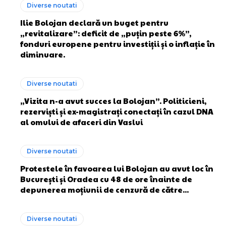
Diverse noutati
Ilie Bolojan declară un buget pentru
„revitalizare”: deficit de „puțin peste 6%”,
fonduri europene pentru investiții și o inflație în
diminuare.
Diverse noutati
„Vizita n-a avut succes la Bolojan”. Politicieni,
rezerviști și ex-magistrați conectați în cazul DNA
al omului de afaceri din Vaslui
Diverse noutati
Protestele în favoarea lui Bolojan au avut loc în
București și Oradea cu 48 de ore înainte de
depunerea moțiunii de cenzură de către...
Diverse noutati