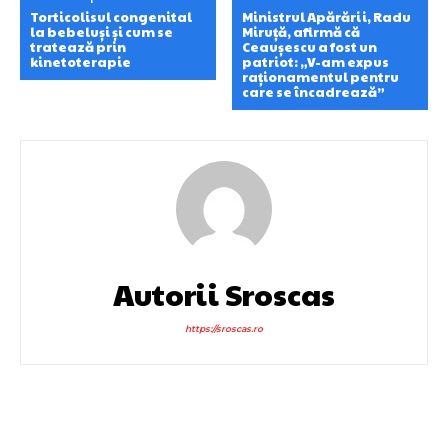
Torticolisul congenital
Ministrul Apărării, Radu
la bebeluși și cum se
Miruță, afirmă că
tratează prin
Ceaușescu a fost un
kinetoterapie
patriot: „V-am expus
raționamentul pentru
care se încadrează”
Autorii Sroscas
https://sroscas.ro