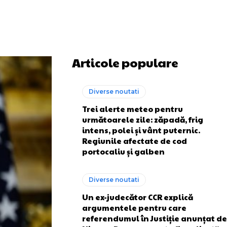
Articole populare
Diverse noutati
Trei alerte meteo pentru
următoarele zile: zăpadă, frig
intens, polei și vânt puternic.
Regiunile afectate de cod
portocaliu și galben
Diverse noutati
Un ex-judecător CCR explică
argumentele pentru care
referendumul în Justiție anunțat de