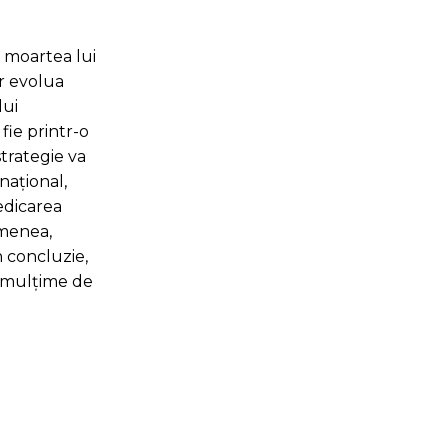
i moartea lui
r evolua
lui
fie printr-o
strategie va
național,
edicarea
emenea,
În concluzie,
 o mulțime de