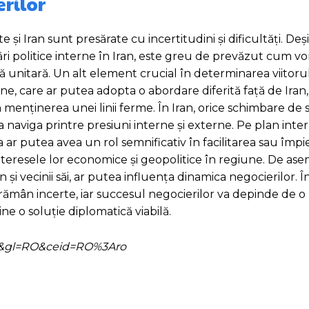
erilor
 și Iran sunt presărate cu incertitudini și dificultăți. Deș
 politice interne în Iran, este greu de prevăzut cum vo
tică unitară. Un alt element crucial în determinarea viitoru
ne, care ar putea adopta o abordare diferită față de Iran, 
n menținerea unei linii ferme. În Iran, orice schimbare de 
naviga printre presiuni interne și externe. Pe plan inter
ar putea avea un rol semnificativ în facilitarea sau împi
nteresele lor economice și geopolitice în regiune. De as
ran și vecinii săi, ar putea influența dinamica negocierilor. 
ele rămân incerte, iar succesul negocierilor va depinde de
ine o soluție diplomatică viabilă.
=ro&gl=RO&ceid=RO%3Aro