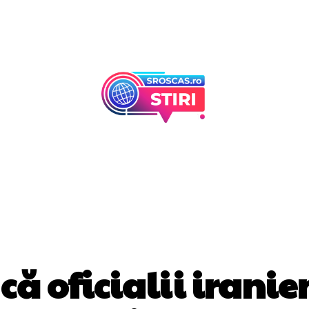
Afaceri Si Industr
Home & Deco
DIVERSE NOUTATI
ă oficialii iranieni