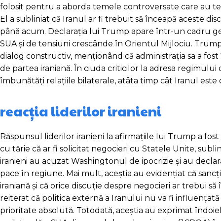
folosit pentru a aborda temele controversate care au te
El a subliniat că Iranul ar fi trebuit să înceapă aceste dis
până acum. Declarația lui Trump apare într-un cadru ge
SUA și de tensiuni crescânde în Orientul Mijlociu. Trump
dialog constructiv, menționând că administrația sa a fost î
de partea iraniană. În ciuda criticilor la adresa regimul
îmbunătăți relațiile bilaterale, atâta timp cât Iranul este
reacția liderilor iranieni
Răspunsul liderilor iranieni la afirmațiile lui Trump a fo
cu tărie că ar fi solicitat negocieri cu Statele Unite, sublin
iranieni au acuzat Washingtonul de ipocrizie și au decl
pace în regiune. Mai mult, aceștia au evidențiat că sa
iraniană și că orice discuție despre negocieri ar trebui să î
reiterat că politica externă a Iranului nu va fi influența
prioritate absolută. Totodată, aceștia au exprimat îndoie