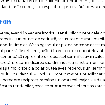
018. În ciuda tensiunilor, liderii iranieni au menționat că
ar doar în condiții de respect reciproc și fără presiuni e
Iran
verse, având în vedere istoricul tensiunilor dintre cele d
constitui un punct de cotitură, totuși scepticismul manif
aproape. În timp ce Washingtonul ar putea percepe acest
ul pare să fie reticent, având în vedere experiențele ant
 continuă să reprezinte un obstacol semnificativ în calea
cretă, precum ridicarea sau diminuarea sancțiunilor, Ira
elași timp, orice dialog ar putea avea repercusiuni semnif
anului în Orientul Mijlociu. O îmbunătățire a relațiilor ar
de încredere reciprocă rămâne un obstacol major. Pe de al
carea tensiunilor, ceea ce ar putea avea efecte asupra se