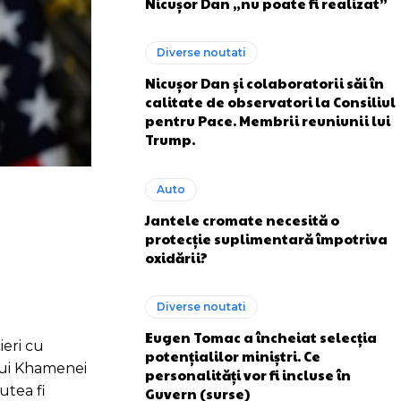
Nicușor Dan „nu poate fi realizat”
Diverse noutati
Nicușor Dan și colaboratorii săi în
calitate de observatori la Consiliul
pentru Pace. Membrii reuniunii lui
Trump.
Auto
Jantele cromate necesită o
protecție suplimentară împotriva
oxidării?
Diverse noutati
Eugen Tomac a încheiat selecția
ieri cu
potențialilor miniștri. Ce
 lui Khamenei
personalități vor fi incluse în
utea fi
Guvern (surse)