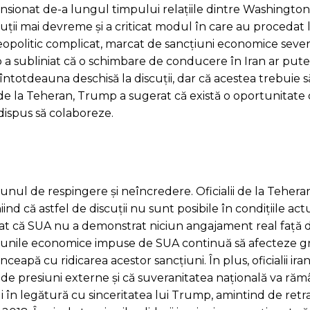
nsionat de-a lungul timpului relațiile dintre Washington
cuții mai devreme și a criticat modul în care au procedat li
opolitic complicat, marcat de sancțiuni economice seve
 a subliniat că o schimbare de conducere în Iran ar putea
ntotdeauna deschisă la discuții, dar că acestea trebuie să 
ui de la Teheran, Trump a sugerat că există o oportunitate
 dispus să colaboreze.
st unul de respingere și neîncredere. Oficialii de la Teher
iind că astfel de discuții nu sunt posibile în condițiile actu
arat că SUA nu a demonstrat niciun angajament real față 
ncțiunile economice impuse de SUA continuă să afecteze 
nceapă cu ridicarea acestor sancțiuni. În plus, oficialii ira
tă de presiuni externe și că suveranitatea națională va ră
li în legătură cu sinceritatea lui Trump, amintind de ret