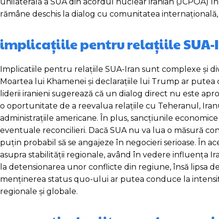
unilaterală a SUA din acordul nuclear iranian (JCPOA) în 2
rămâne deschis la dialog cu comunitatea internațională, d
implicațiile pentru relațiile SUA-
Implicatiile pentru relațiile SUA-Iran sunt complexe și di
Moartea lui Khamenei și declarațiile lui Trump ar putea 
liderii iranieni sugerează că un dialog direct nu este 
o oportunitate de a reevalua relațiile cu Teheranul, Iran
administrațiile americane. În plus, sancțiunile economice
eventuale reconcilieri. Dacă SUA nu va lua o măsură con
puțin probabil să se angajeze în negocieri serioase. În ac
asupra stabilității regionale, având în vedere influența Ir
la detensionarea unor conflicte din regiune, însă lipsa 
menținerea status quo-ului ar putea conduce la intensifi
regionale și globale.