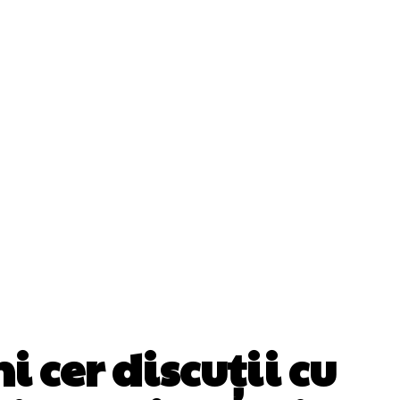
ii
Cultura Si Entertainment
Diverse Noutati
Sănătate / Hobby
Tech
 cer discuții cu