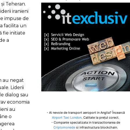
 și Teheran.
derii iranieni
re impuse de
 facilita un
fie initiate
 de a
an au negat
ale. Liderii
de dialog sau
grav economia
nieni au
- Ai nevoie de transport aeroport in Anglia? Încearcă
mâne o
Airport Taxi London
. Calitate la prețul corect.
- Companie specializata in tranzactionarea de
ragerea
Criptomonede
si infrastructura blockchain.