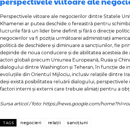
perspectivele viitoare ale negoci
Perspectivele viitoare ale negocierilor dintre Statele Unite
Khamenei ar putea deschide o fereastră pentru schimbări
lucrurile fără un lider bine definit și fără o direcție poli
negocierilor va fi poziția următoarei administrații america
politică de deschidere și diminuare a sancțiunilor, fie pri
depinde de noua conducere și de abilitatea acesteia de a 
actori globali precum Uniunea Europeană, Rusia și China 
dialogului dintre Washington și Teheran, în funcție de i
evoluțiile din Orientul Mijlociu, inclusiv relațiile dintre I
deși există posibilitatea reluării dialogului, perspectiv
factori interni și externi care trebuie aliniați pentru a obț
Sursa articol / foto: https://news.google.com/home?hl
negocieri
relații
sancțiuni
TAGS