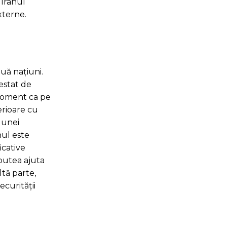
 Iranul
xterne.
ouă națiuni.
estat de
 moment ca pe
erioare cu
 unei
nul este
icative
 putea ajuta
tă parte,
curității