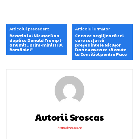
Articolul precedent
Articolul următor
Reacția lui Nicușor Dan
Ceea ce neglijează cei
după ce Donald Trump l-
care susțin că
a numit „prim-ministrul
președintele Nicușor
României”
Dan nu avea ce să caute
la Consiliul pentru Pace
Autorii Sroscas
https://sroscas.ro