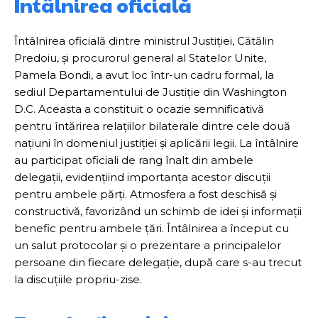
Întâlnirea oficială
Întâlnirea oficială dintre ministrul Justiției, Cătălin
Predoiu, și procurorul general al Statelor Unite,
Pamela Bondi, a avut loc într-un cadru formal, la
sediul Departamentului de Justiție din Washington
D.C. Aceasta a constituit o ocazie semnificativă
pentru întărirea relațiilor bilaterale dintre cele două
națiuni în domeniul justiției și aplicării legii. La întâlnire
au participat oficiali de rang înalt din ambele
delegații, evidențiind importanța acestor discuții
pentru ambele părți. Atmosfera a fost deschisă și
constructivă, favorizând un schimb de idei și informații
benefic pentru ambele țări. Întâlnirea a început cu
un salut protocolar și o prezentare a principalelor
persoane din fiecare delegație, după care s-au trecut
la discuțiile propriu-zise.