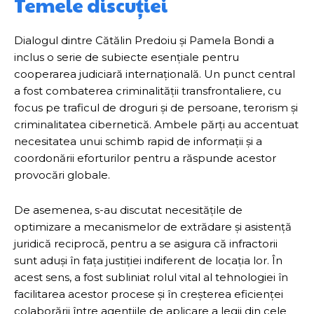
Temele discuției
Dialogul dintre Cătălin Predoiu și Pamela Bondi a
inclus o serie de subiecte esențiale pentru
cooperarea judiciară internațională. Un punct central
a fost combaterea criminalității transfrontaliere, cu
focus pe traficul de droguri și de persoane, terorism și
criminalitatea cibernetică. Ambele părți au accentuat
necesitatea unui schimb rapid de informații și a
coordonării eforturilor pentru a răspunde acestor
provocări globale.
De asemenea, s-au discutat necesitățile de
optimizare a mecanismelor de extrădare și asistență
juridică reciprocă, pentru a se asigura că infractorii
sunt aduși în fața justiției indiferent de locația lor. În
acest sens, a fost subliniat rolul vital al tehnologiei în
facilitarea acestor procese și în creșterea eficienței
colaborării între agențiile de aplicare a legii din cele