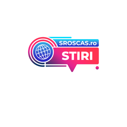
Bun venit la Sroscas.ro
Sroscas.ro un site de știri / blog de noutăți, dedicat
diseminării de informații și actualități. Acesta oferă articole,
reportaje și analize pe teme diverse, de la evenimente
curente la subiecte specifice de interes. Este un spațiu
digital pentru informare și educație. Contactati-ne oricand