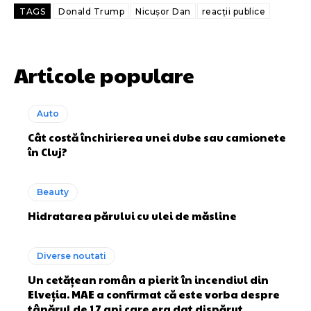
TAGS
Donald Trump
Nicușor Dan
reacții publice
Articole populare
Auto
Cât costă închirierea unei dube sau camionete
în Cluj?
Beauty
Hidratarea părului cu ulei de măsline
Diverse noutati
Un cetățean român a pierit în incendiul din
Elveția. MAE a confirmat că este vorba despre
tânărul de 17 ani care era dat dispărut.