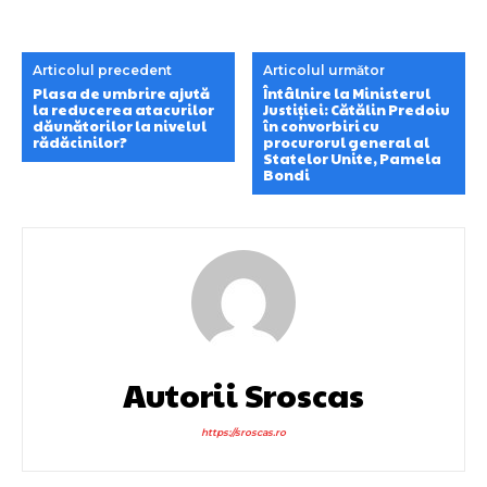
Articolul precedent
Articolul următor
Plasa de umbrire ajută
Întâlnire la Ministerul
la reducerea atacurilor
Justiției: Cătălin Predoiu
dăunătorilor la nivelul
în convorbiri cu
rădăcinilor?
procurorul general al
Statelor Unite, Pamela
Bondi
Autorii Sroscas
https://sroscas.ro