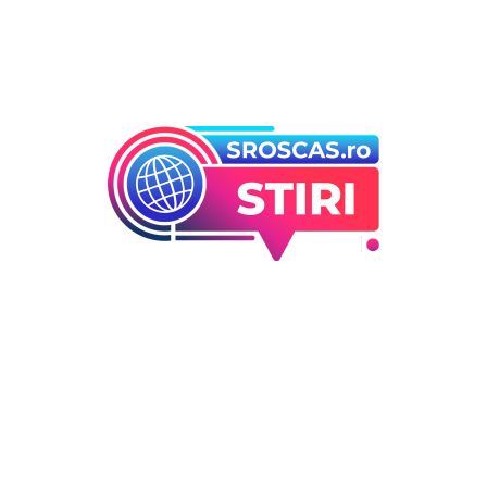
Bun venit la Sroscas.ro
Sroscas.ro un site de știri / blog de noutăți, dedicat
diseminării de informații și actualități. Acesta oferă articole,
reportaje și analize pe teme diverse, de la evenimente
curente la subiecte specifice de interes. Este un spațiu
digital pentru informare și educație. Contactati-ne oricand