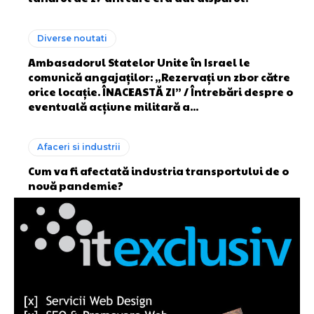
Diverse noutati
Ambasadorul Statelor Unite în Israel le
comunică angajaților: „Rezervați un zbor către
orice locație. ÎNACEASTĂ ZI” / Întrebări despre o
eventuală acțiune militară a...
Afaceri si industrii
Cum va fi afectată industria transportului de o
nouă pandemie?